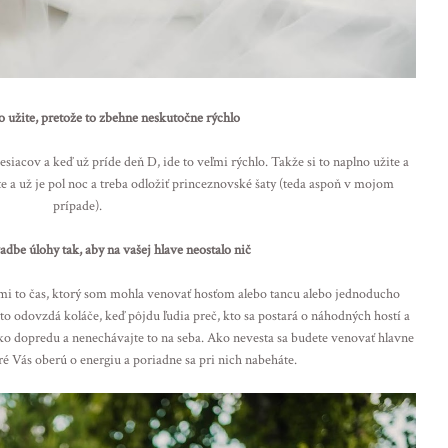
to užite, pretože to zbehne neskutočne rýchlo
siacov a keď už príde deň D, ide to veľmi rýchlo. Takže si to naplno užite a
te a už je pol noc a treba odložiť princeznovské šaty (teda aspoň v mojom
prípade).
adbe úlohy tak, aby na vašej hlave neostalo nič
mi to čas, ktorý som mohla venovať hosťom alebo tancu alebo jednoducho
o odovzdá koláče, keď pôjdu ľudia preč, kto sa postará o náhodných hostí a
tko dopredu a nenechávajte to na seba. Ako nevesta sa budete venovať hlavne
ré Vás oberú o energiu a poriadne sa pri nich nabeháte.