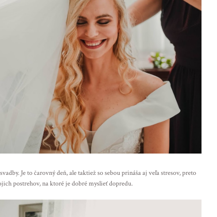
adby. Je to čarovný deň, ale taktiež so sebou prináša aj veľa stresov, preto
ich postrehov, na ktoré je dobré myslieť dopredu.