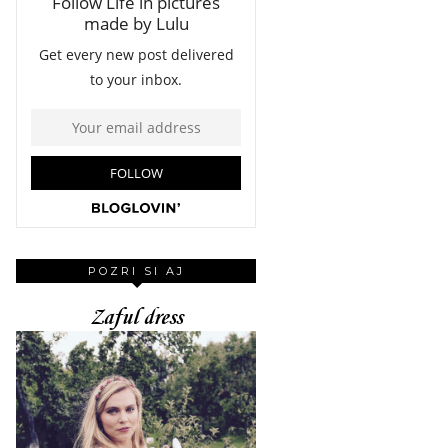
POZRI SI AJ
Zaful dress