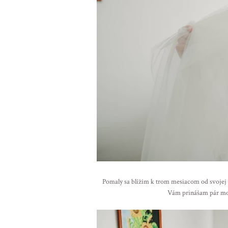
Pomaly sa blížim k trom mesiacom od svojej sv
Vám prinášam pár moj