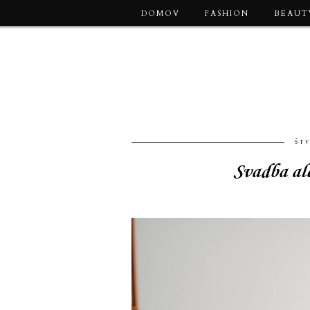
DOMOV
FASHION
BEAUT
ŠT
Svadba ale