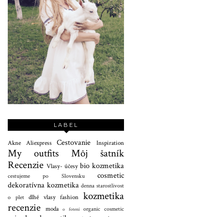
LABEL
Cestovanie
Akne
Aliexpress
Inspiration
My outfits
Môj šatník
Recenzie
bio kozmetika
Vlasy- účesy
cosmetic
cestujeme po Slovensku
dekoratívna kozmetika
denna starostlivost
kozmetika
dlhé vlasy
fashion
o plet
recenzie
moda
organic cosmetic
o fotení