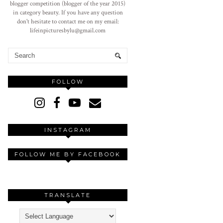
blogger competition (blogger of the year 2015)
in category beauty. If you have any question
don't hesitate to contact me on my email:
lifeinpicturesbylu@gmail.com
FOLLOW
INSTAGRAM
FOLLOW ME BY FACEBOOK
TRANSLATE