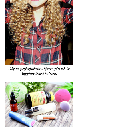
Ako na perfektné vlny, ktoré vydržia? So
Sapphire 8-in-1 kulmou!