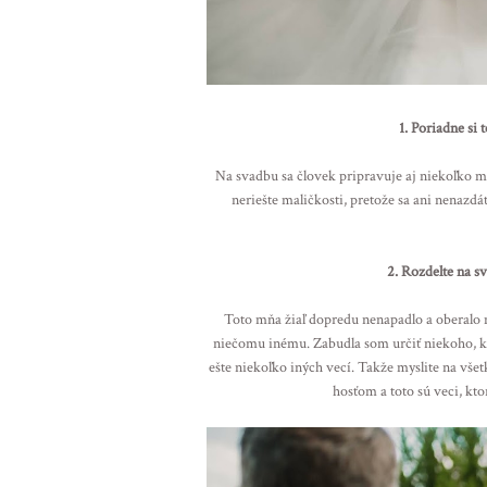
1. Poriadne si 
Na svadbu sa človek pripravuje aj niekoľko me
neriešte maličkosti, pretože sa ani nenazdá
2. Rozdelte na sv
Toto mňa žiaľ dopredu nenapadlo a oberalo 
niečomu inému. Zabudla som určiť niekoho, kt
ešte niekoľko iných vecí. Takže myslite na vše
hosťom a toto sú veci, kto