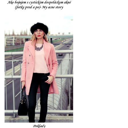
Ako bojujem s cystickým dospeláckym akné
(fotky pred a po)- My acne story
Poklady