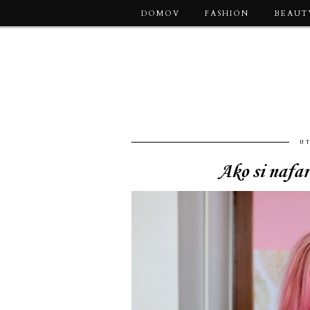
DOMOV
FASHION
BEAUT
U
Ako si nafar