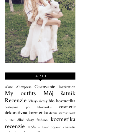
LABEL
Cestovanie
Akne
Aliexpress
Inspiration
My outfits
Môj šatník
Recenzie
bio kozmetika
Vlasy- účesy
cosmetic
cestujeme po Slovensku
dekoratívna kozmetika
denna starostlivost
kozmetika
dlhé vlasy
fashion
o plet
recenzie
moda
organic cosmetic
o fotení