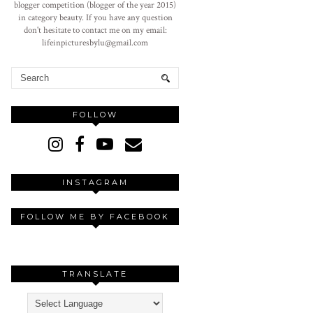
blogger competition (blogger of the year 2015)
in category beauty. If you have any question
don't hesitate to contact me on my email:
lifeinpicturesbylu@gmail.com
FOLLOW
INSTAGRAM
FOLLOW ME BY FACEBOOK
TRANSLATE