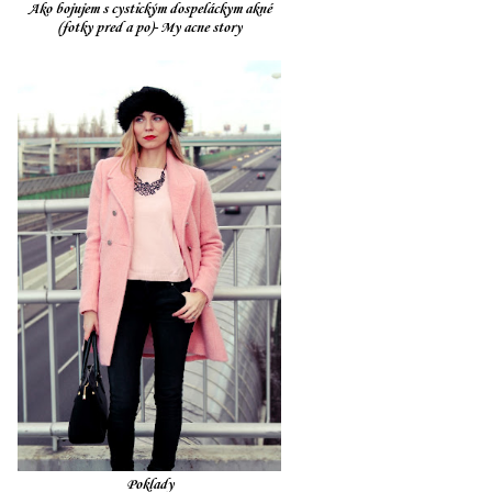
Ako bojujem s cystickým dospeláckym akné
(fotky pred a po)- My acne story
Poklady