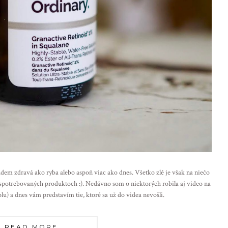
budem zdravá ako ryba alebo aspoň viac ako dnes. Všetko zlé je však na niečo
o spotrebovaných produktoch :). Nedávno som o niektorých robila aj video na
u) a dnes vám predstavím tie, ktoré sa už do videa nevošli.
READ MORE......