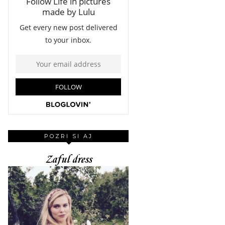
POZRI SI AJ
Zaful dress