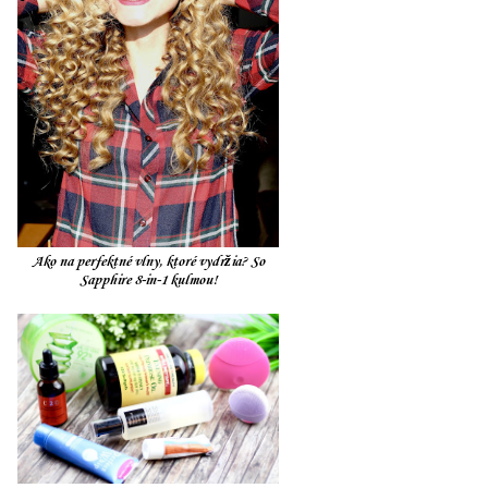
Ako na perfektné vlny, ktoré vydržia? So
Sapphire 8-in-1 kulmou!