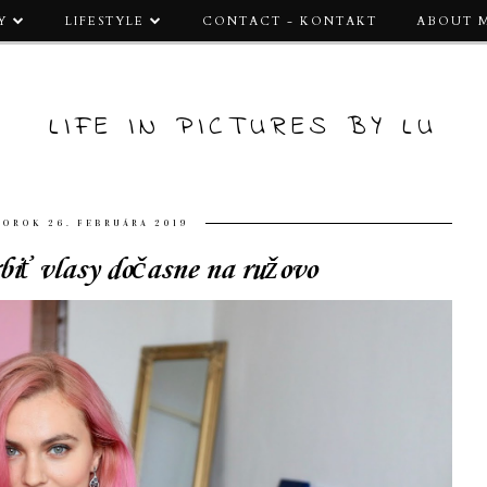
Y
LIFESTYLE
CONTACT - KONTAKT
ABOUT 
LIFE IN PICTURES BY LU
TOROK 26. FEBRUÁRA 2019
biť vlasy dočasne na ružovo