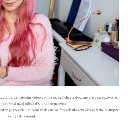
tagrame, že natočím video ako na to, keď chcete dočasne vlasy na ružovo. A
a ružová už aj odišla :D, je video na svete :).
ostup je vo videu, tu vám však ešte na fotkách ukážem ako sa farba postupne
vymývala a menila.