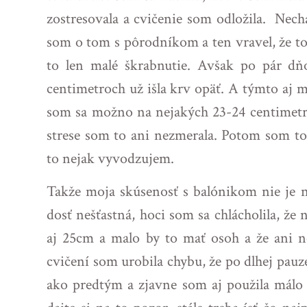
zostresovala a cvičenie som odložila. Nech
som o tom s pôrodníkom a ten vravel, že to
to len malé škrabnutie. Avšak po pár dň
centimetroch už išla krv opäť. A týmto aj m
som sa možno na nejakých 23-24 centimetr
strese som to ani nezmerala. Potom som to 
to nejak vyvodzujem.
Takže moja skúsenosť s balónikom nie je na
dosť nešťastná, hoci som sa chlácholila, že n
aj 25cm a malo by to mať osoh a že ani ne
cvičení som urobila chybu, že po dlhej pauz
ako predtým a zjavne som aj použila málo z