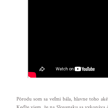
Pôrodu som sa veľmi bála, hlavne toho ak
Keďže viem, že na Slovensku sa vykonáva ča