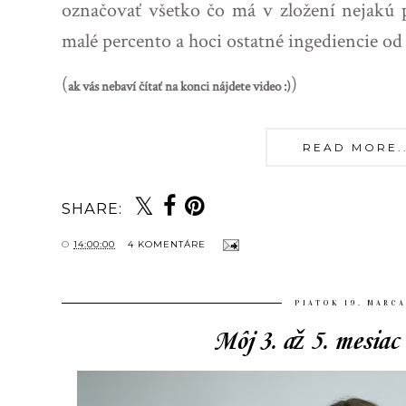
označovať všetko čo má v zložení nejakú p
malé percento a hoci ostatné ingediencie od 
(
)
ak vás nebaví čítať na konci nájdete video :)
READ MORE...
SHARE:
O
14:00:00
4 KOMENTÁRE
PIATOK 19. MARCA
Môj 3. až 5. mesiac