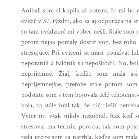
Aniball som si kúpila až potom, čo mi ho 
cvičiť v 37. týždni, ako sa aj odporúča na st
su tam uvádzané mi vôbec nešli. Stále som s
potom nejak pomaly dostať von, bez toho a
stresujúce. Pri cvičení sa musí používať lu
neporanili a balónik sa nepoškodil. No, bol
nepríjemné. Žiaľ, keďže som mala as
nepríjemnejšie, pretože stále potom som
podstate som s tým bojovala celé tehotenst
bola, to stále bral tak, že nič riešiť netr
Výter mi však nikdy nezobral. Raz keď s
stresoval ma termín pôrodu, tak som postu
teda určite som sa natrhla, keďže som mala