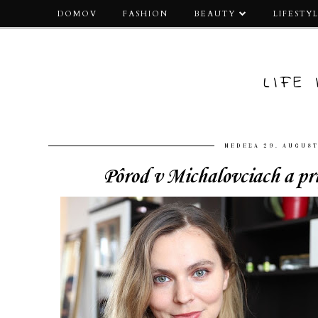
DOMOV
FASHION
BEAUTY
LIFESTY
LIFE
NEDEĽA 29. AUGUST
Pôrod v Michalovciach a pr