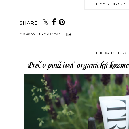
READ MORE...
SHARE:
O
9:45:00
1 KOMENTÁR
NEDEĽA 13. JÚNA
Prečo používať organickú kozme