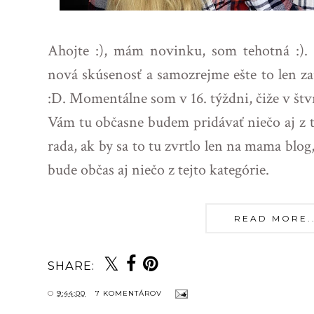
Ahojte :), mám novinku, som tehotná :).
nová skúsenosť a samozrejme ešte to len z
:D. Momentálne som v 16. týždni, čiže v štv
Vám tu občasne budem pridávať niečo aj z 
rada, ak by sa to tu zvrtlo len na mama blog,
bude občas aj niečo z tejto kategórie.
READ MORE...
SHARE:
O
9:44:00
7 KOMENTÁROV