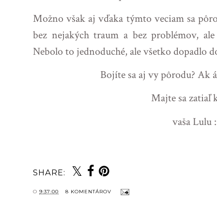
Možno však aj vďaka týmto veciam sa pôrod
bez nejakých traum a bez problémov, ale 
Nebolo to jednoduché, ale všetko dopadlo do
Bojíte sa aj vy pôrodu? Ak 
Majte sa zatiaľ 
vaša Lulu :
SHARE:
O
9:37:00
8 KOMENTÁROV