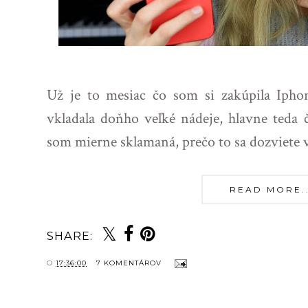
Už je to mesiac čo som si zakúpila Iphon
vkladala doňho veľké nádeje, hlavne teda č
som mierne sklamaná, prečo to sa dozviete 
READ MORE...
SHARE:
O
17:36:00
7 KOMENTÁROV