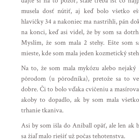
dajte si na to pozor, stále treba ísť čo n
musela dosť nútiť, aj keď bolo všetko 
hlavičky 34 a nakoniec ma nastrihli, pán do
na konci, keď asi videl, že by som sa dotrh
Myslím, že som mala 2 stehy. Ešte som s
mieste, kde som mala jeden kozmetický ste
Na to, že som mala mykózu alebo nejaký z
pôrodom (u pôrodníka), pretože sa to ve
dobre. Či to bolo vďaka cvičeniu a masírova
akoby to dopadlo, ak by som mala všetko 
trhanie tkaniva.
Asi by som išla do Aniball opäť, ale len ak
sa žiaľ malo riešiť už počas tehotenstva.