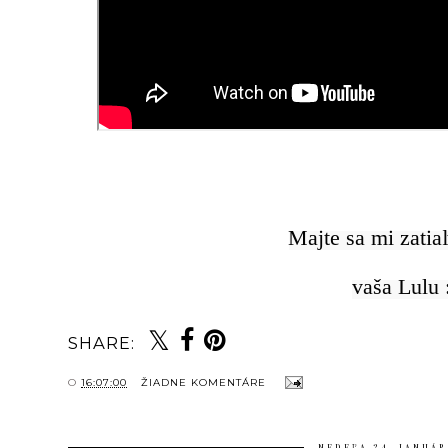
Majte sa mi zatia
vaša Lulu 
SHARE:
O
16:07:00
ŽIADNE KOMENTÁRE
NEDEĽA 24. JANUÁR