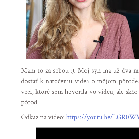
Mám to za sebou :). Môj syn má už dva me
dostať k natočeniu videa o môjom pôrod
veci, ktoré som hovorila vo videu, ale skôr
pôrod.
Odkaz na video:
https://youtu.be/LGR0W