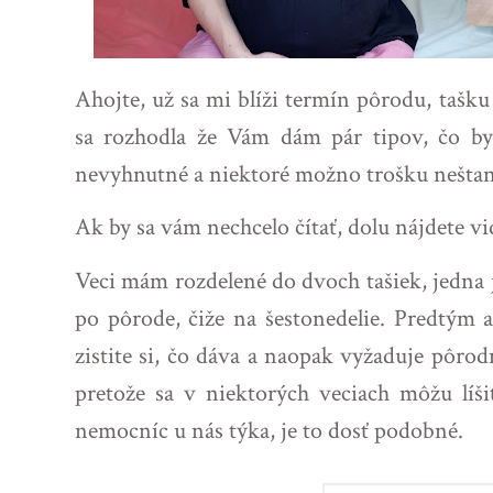
Ahojte, už sa mi blíži termín pôrodu, taš
sa rozhodla že Vám dám pár tipov, čo by 
nevyhnutné a niektoré možno trošku neštan
Ak by sa vám nechcelo čítať, dolu nájdete vi
Veci mám rozdelené do dvoch tašiek, jedna 
po pôrode, čiže na šestonedelie. Predtým a
zistite si, čo dáva a naopak vyžaduje pôrodn
pretože sa v niektorých veciach môžu líši
nemocníc u nás týka, je to dosť podobné.