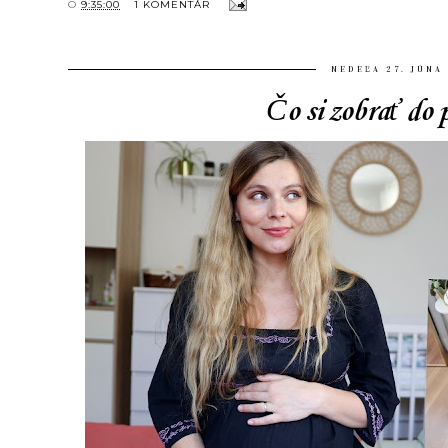
O
9:35:00
1 KOMENTÁR
NEDEĽA 27. JÚNA
Čo si zobrať do 