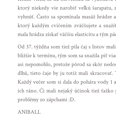
ktorý niekedy vie narobiť veľkú šarapatu, 
vyhnúť. Často sa spomínala masáž hrádze a 
ktorý každým cvičením zväčšujete a snažít
mala hrádza získať väčšiu elasticitu a tým 
Od 37. týždňa som tiež pila čaj s listov ma
bližšie k termínu, tým som sa snažila piť vi
asi nepomohlo, pretože pôrod sa skôr nedo
dlhú, tieto čaje by ju totiž mali skracovať
Každý večer som si dala do pohára vody 1 a
ich ráno. Či mali nejaký účinok tiež ťažk
problémy zo zápchami :D.
ANIBALL