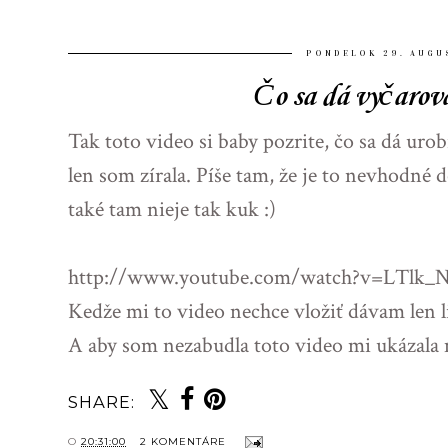
PONDELOK 29. AUGU
Čo sa dá vyčarova
Tak toto video si baby pozrite, čo sa dá ur
len som zírala. Píše tam, že je to nevhodné do
také tam nieje tak kuk :)
http://www.youtube.com/watch?v=LTlk_N
Kedže mi to video nechce vložiť dávam len li
A aby som nezabudla toto video mi ukázala 
SHARE:
O
20:31:00
2 KOMENTÁRE