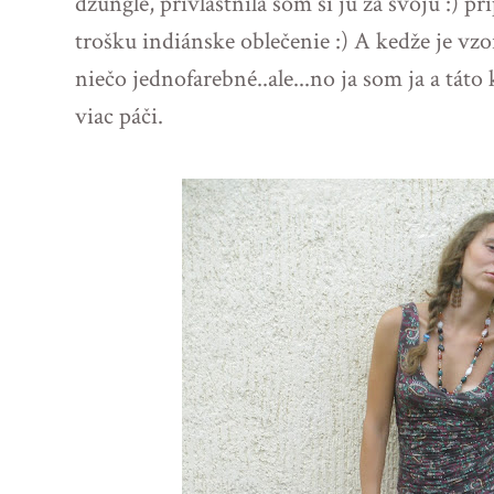
džungle, privlastnila som si ju za svoju :) p
trošku indiánske oblečenie :) A kedže je vzo
niečo jednofarebné..ale...no ja som ja a tát
viac páči.