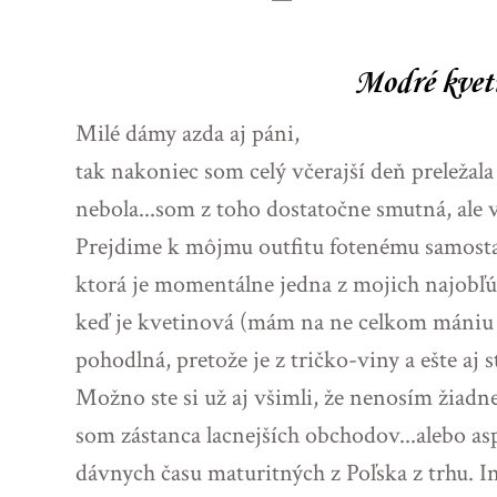
Modré kvet
Milé dámy azda aj páni,
tak nakoniec som celý včerajší deň prelež
nebola...som z toho dostatočne smutná, ale 
Prejdime k môjmu outfitu fotenému samosta
ktorá je momentálne jedna z mojich najobľúb
keď je kvetinová (mám na ne celkom mániu te
pohodlná, pretože je z tričko-viny a ešte aj s
Možno ste si už aj všimli, že nenosím žiad
som zástanca lacnejších obchodov...alebo a
dávnych času maturitných z Poľska z trhu. I