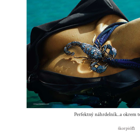
Perfektný náhrdelník..a okrem
n
škorpió