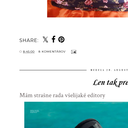
SHARE:
O
8:45:00
8 KOMENTÁROV
NEDEĽA 28. AUGUST
Len tak pre
Mám strašne rada všelijaké editory