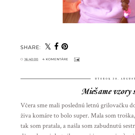
SHARE:
O
16:40:00
4 KOMENTÁRE
UTOROK 30. AUGUST
Miešame vzory s
Včera sme mali poslednú letnú grilovačku dom
živa komáre to bolo super. Mala som troška,
tak som pratala, a našla som zabudnutú sest