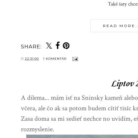
Také šaty chc
READ MORE...
SHARE:
O
22:31:00
1 KOMENTÁR
Liptov 
A dilema... mám isť na Sninsky kameň alebo n
včera, ale čo ak sa potom budem cítiť tisíc kr
Zasa doma sa mi sedieť nechce no uvidím, 
rozmyslenie.