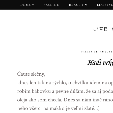
DOMOV
FASHION
BEAUTY
LIFESTY
LIFE
STREDA 31. AUGUST
Hadí vrk
Čaute slečny,
dnes len tak na rýchlo, o chvíľku idem na o
robím bábovku a pevne dúfam, že sa aj podar
oleja ako som chcela. Dnes sa nám inač ráno
neho všetci na mäkko je veľmi zlaté. :)