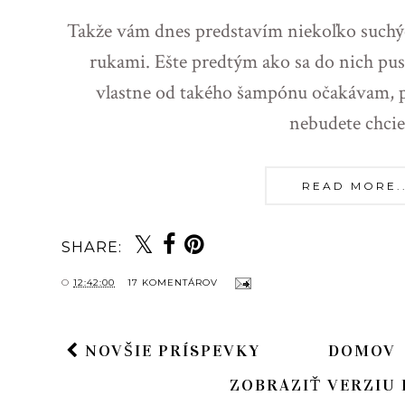
Takže vám dnes predstavím niekoľko suchý
rukami. Ešte predtým ako sa do nich pus
vlastne od takého šampónu očakávam, p
nebudete chcie
READ MORE...
SHARE:
O
12:42:00
17 KOMENTÁROV
NOVŠIE PRÍSPEVKY
DOMOV
ZOBRAZIŤ VERZIU 