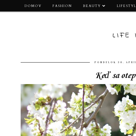
DOMOV
FASHION
BEAUTY
LIFESTY
LIFE
PONDELOK 30. APRÍ
Keď sa otep