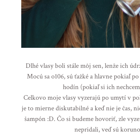
Dlhé vlasy boli stále môj sen, lenže ich údr
Mocú sa o106, sú ťažké a hlavne pokiaľ po
hodín (pokiaľ si ich nechcem
Celkovo moje vlasy vyzerajú po umytí v poh
je to mierne diskutabilné a keď nie je čas, n
šampón :D. Čo si budeme hovoriť, zle vyze
nepridali, veď sú korunou