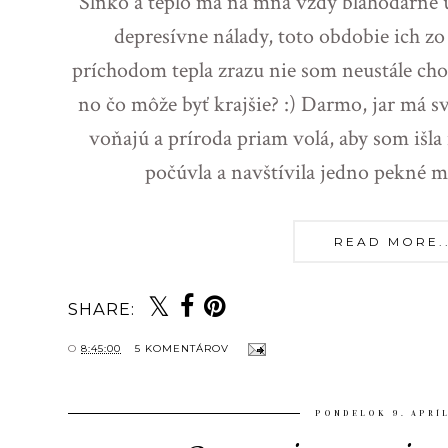
Slnko a teplo má na mňa vždy blahodárne ú
depresívne nálady, toto obdobie ich z
príchodom tepla zrazu nie som neustále c
no čo môže byť krajšie? :) Darmo, jar má sv
voňajú a príroda priam volá, aby som išla
počúvla a navštívila jedno pekné 
READ MORE...
SHARE:
O
8:45:00
5 KOMENTÁROV
PONDELOK 9. APRÍ