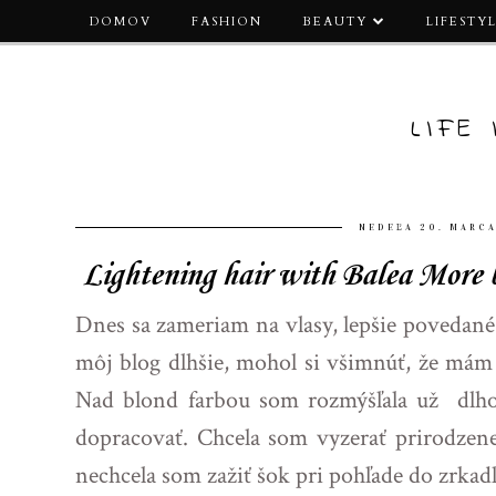
DOMOV
FASHION
BEAUTY
LIFESTY
LIFE
NEDEĽA 20. MARCA
Lightening hair with Balea More b
Dnes sa zameriam na vlasy, lepšie povedané,
môj blog dlhšie, mohol si všimnúť, že mám 
Nad blond farbou som rozmýšľala už dlho,
dopracovať. Chcela som vyzerať prirodzene
nechcela som zažiť šok pri pohľade do zrkadl