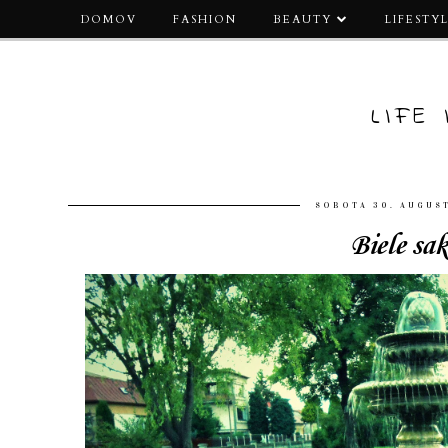
DOMOV
FASHION
BEAUTY
LIFESTY
LIFE
SOBOTA 30. AUGUS
Biele sa