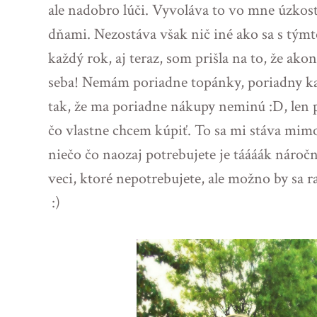
ale nadobro lúči. Vyvoláva to vo mne úzkosť
dňami. Nezostáva však nič iné ako sa s tým
každý rok, aj teraz, som prišla na to, že ak
seba! Nemám poriadne topánky, poriadny kab
tak, že ma poriadne nákupy neminú :D, len 
čo vlastne chcem kúpiť. To sa mi stáva mim
niečo čo naozaj potrebujete je táááák náročn
veci, ktoré nepotrebujete, ale možno by sa ra
:)