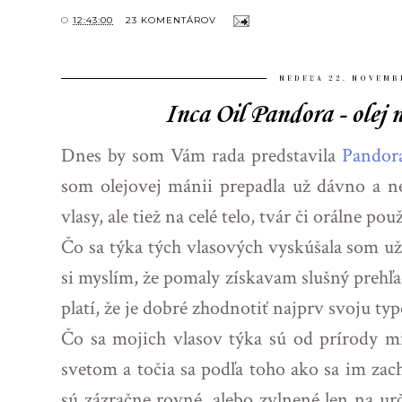
O
12:43:00
23 KOMENTÁROV
NEDEĽA 22. NOVEMB
Inca Oil Pandora - olej n
Dnes by som Vám rada predstavila
Pandora
som olejovej mánii prepadla už dávno a ne
vlasy, ale tiež na celé telo, tvár či orálne použ
Čo sa týka tých vlasových vyskúšala som u
si myslím, že pomaly získavam slušný prehľ
platí, že je dobré zhodnotiť najprv svoju typ
Čo sa mojich vlasov týka sú od prírody mi
svetom a točia sa podľa toho ako sa im za
sú zázračne rovné, alebo zvlnené len na ur