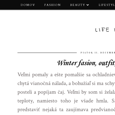
DOMOV
FASHION
BEAUTY
LIFESTY
LIFE
PIATOK 11. DECEMB
Winter fasion, outfi
Veľmi pomaly a ešte pomalšie sa ochladniev
chytá vianočná nálada, a bohužiaľ si ma schyt
posteli a popíjam čaj. Veľmi by som si žela
teploty, namiesto toho je všade hmla.
predstaviť nejaká ta zaujímava predvianoč