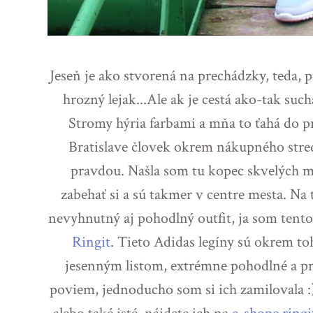
Jeseň je ako stvorená na prechádzky, teda, 
hrozný lejak...Ale ak je cestá ako-tak suc
Stromy hýria farbami a mňa to ťahá do prí
Bratislave človek okrem nákupného stre
pravdou. Našla som tu kopec skvelých mi
zabehať si a sú takmer v centre mesta. N
nevyhnutný aj pohodlný outfit, ja som tento
Ringit
. Tieto Adidas legíny sú okrem to
jesenným listom, extrémne pohodlné a p
poviem, jednoducho som si ich zamilovala :