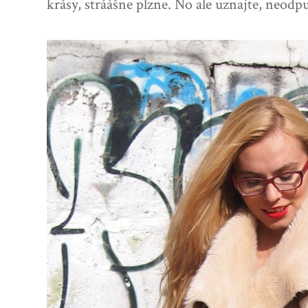
krásy, stráášne pĺzne. No ale uznajte, neodpu