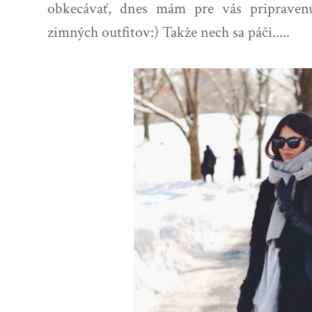
obkecávať, dnes mám pre vás priprave
zimných outfitov:) Takže nech sa páči.....