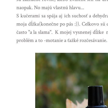
naopak. No majú vlastnú hlavu...
S kučerami sa spája aj ich suchosť a dehydr
moja dĺžka(konečne po pás :)). Celkovo sú 
často "a la slama". K mojej vysnenej dĺžke 
problém a to -motanie a ťažké rozčesávanie.