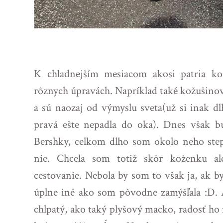
K chladnejším mesiacom akosi patria k
rôznych úpravách. Napríklad také kožušino
a sú naozaj od výmyslu sveta(už si inak d
pravá ešte nepadla do oka). Dnes však 
Bershky, celkom dlho som okolo neho stepo
nie. Chcela som totiž skôr koženku a
cestovanie. Nebola by som to však ja, ak b
úplne iné ako som pôvodne zamýšľala :D. A
chlpatý, ako taký plyšový macko, radosť ho n