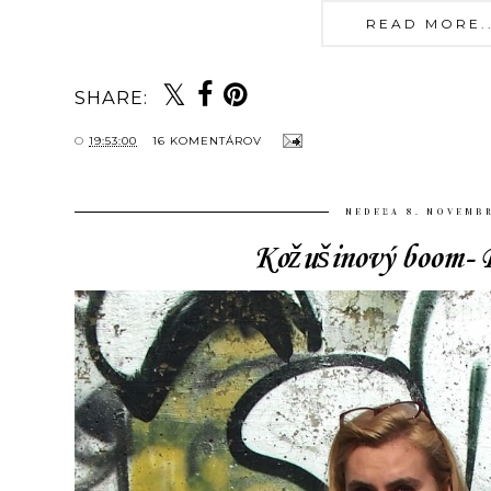
READ MORE...
SHARE:
O
19:53:00
16 KOMENTÁROV
NEDEĽA 8. NOVEMB
Kožušinový boom- B