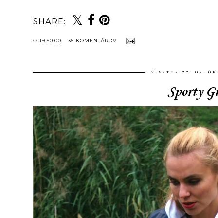
SHARE:
O
19:50:00
35 KOMENTÁROV
ŠTVRTOK 22. OKTÓB
Sporty Gi