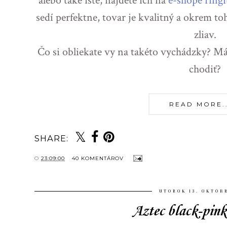
alebo také isté, nájdete ich na
e-shope ringi
sedí perfektne, tovar je kvalitný a okrem 
zliav.
Čo si obliekate vy na takéto vychádzky? M
chodiť?
READ MORE...
SHARE:
O
23:09:00
40 KOMENTÁROV
UTOROK 13. OKTÓB
Aztec black-pink