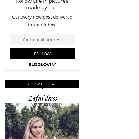
POZRI SI AJ
Zaful dress