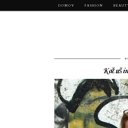
DOMOV
FASHION
BEAUT
N
Kožušin