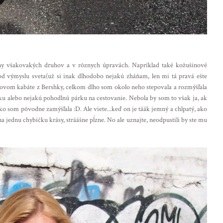
ny všakovakých druhov a v rôznych úpravách. Napríklad také kožušinové
d výmyslu sveta(už si inak dlhodobo nejakú zháňam, len mi tá pravá ešte
novom kabáte z Bershky, celkom dlho som okolo neho stepovala a rozmýšľala
nku alebo nejakú pohodlnú párku na cestovanie. Nebola by som to však ja, ak
ko som pôvodne zamýšľala :D. Ale viete...keď on je táák jemný a chlpatý, ako
 na jednu chybičku krásy, stráášne pĺzne. No ale uznajte, neodpustili by ste mu