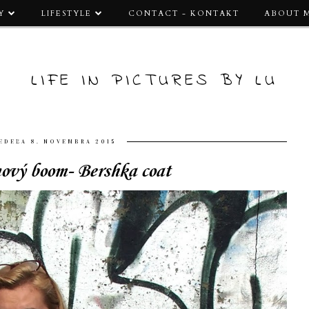
Y
LIFESTYLE
CONTACT - KONTAKT
ABOUT 
LIFE IN PICTURES BY LU
EDEĽA 8. NOVEMBRA 2015
ový boom- Bershka coat