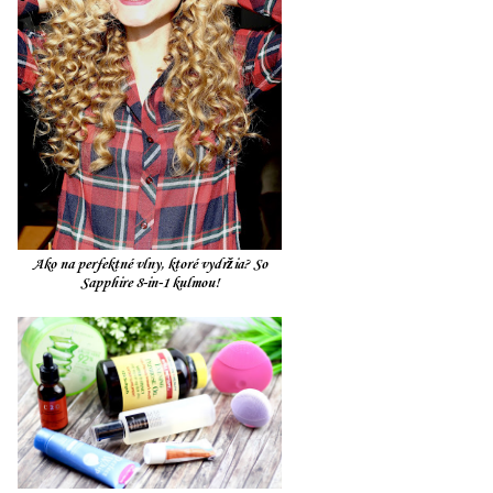
Ako na perfektné vlny, ktoré vydržia? So
Sapphire 8-in-1 kulmou!