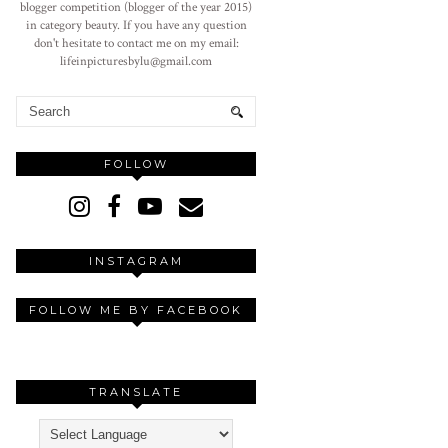
blogger competition (blogger of the year 2015)
in category beauty. If you have any question
don't hesitate to contact me on my email:
lifeinpicturesbylu@gmail.com
FOLLOW
INSTAGRAM
FOLLOW ME BY FACEBOOK
TRANSLATE