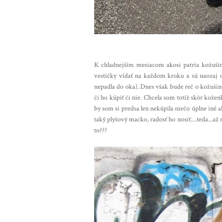
K chladnejším mesiacom akosi patria kožuši
vestičky vídať na každom kroku a sú naozaj o
nepadla do oka). Dnes však bude reč o kožuši
či ho kúpiť či nie. Chcela som totiž skôr kože
by som si predsa len nekúpila niečo úplne iné a
taký plyšový macko, radosť ho nosiť....teda...až
to???