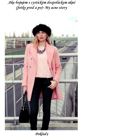
Ako bojujem s cystickým dospeláckym akné
(fotky pred a po)- My acne story
Poklady