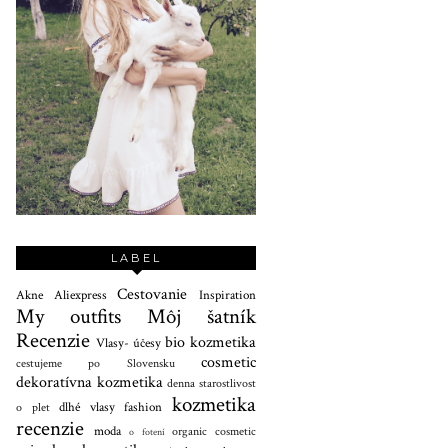
LABEL
Cestovanie
Akne
Aliexpress
Inspiration
My outfits
Môj šatník
Recenzie
bio kozmetika
Vlasy- účesy
cosmetic
cestujeme po Slovensku
dekoratívna kozmetika
denna starostlivost
kozmetika
dlhé vlasy
fashion
o plet
recenzie
moda
organic cosmetic
o fotení