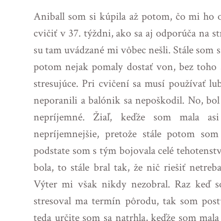
Aniball som si kúpila až potom, čo mi ho 
cvičiť v 37. týždni, ako sa aj odporúča na st
su tam uvádzané mi vôbec nešli. Stále som s
potom nejak pomaly dostať von, bez toho a
stresujúce. Pri cvičení sa musí používať lu
neporanili a balónik sa nepoškodil. No, bol
nepríjemné. Žiaľ, keďže som mala as
nepríjemnejšie, pretože stále potom som
podstate som s tým bojovala celé tehotenst
bola, to stále bral tak, že nič riešiť netr
Výter mi však nikdy nezobral. Raz keď s
stresoval ma termín pôrodu, tak som postu
teda určite som sa natrhla, keďže som mala