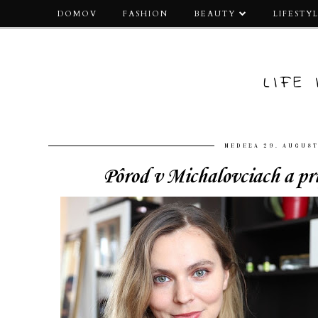
DOMOV
FASHION
BEAUTY
LIFESTY
LIFE
NEDEĽA 29. AUGUST
Pôrod v Michalovciach a pr