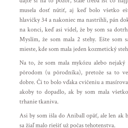
dajte si na to pozor, stále treba ísť čo n
musela dosť nútiť, aj keď bolo všetko 
hlavičky 34 a nakoniec ma nastrihli, pán do
na konci, keď asi videl, že by som sa dotrh
Myslím, že som mala 2 stehy. Ešte som s
mieste, kde som mala jeden kozmetický ste
Na to, že som mala mykózu alebo nejaký z
pôrodom (u pôrodníka), pretože sa to ve
dobre. Či to bolo vďaka cvičeniu a masírova
akoby to dopadlo, ak by som mala všetko 
trhanie tkaniva.
Asi by som išla do Aniball opäť, ale len ak
sa žiaľ malo riešiť už počas tehotenstva.