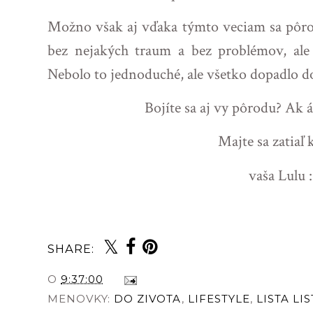
Možno však aj vďaka týmto veciam sa pôrod
bez nejakých traum a bez problémov, ale 
Nebolo to jednoduché, ale všetko dopadlo do
Bojíte sa aj vy pôrodu? Ak 
Majte sa zatiaľ 
vaša Lulu :
SHARE:
O
9:37:00
MENOVKY:
DO ZIVOTA
,
LIFESTYLE
,
LISTA LIS