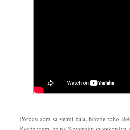
Pôrodu som sa veľmi bála, hlavne toho ak
Keďže viem, že na Slovensku sa vykonáva ča