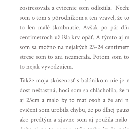
zostresovala a cvičenie som odložila. Nech
som o tom s pôrodníkom a ten vravel, že to
to len malé škrabnutie. Avšak po pár dň
centimetroch už išla krv opäť. A týmto aj m
som sa možno na nejakých 23-24 centimetr
strese som to ani nezmerala. Potom som to 
to nejak vyvodzujem.
Takže moja skúsenosť s balónikom nie je na
dosť nešťastná, hoci som sa chlácholila, že n
aj 25cm a malo by to mať osoh a že ani ne
cvičení som urobila chybu, že po dlhej pauz
ako predtým a zjavne som aj použila málo z