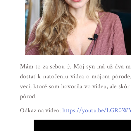
Mám to za sebou :). Môj syn má už dva me
dostať k natočeniu videa o môjom pôrod
veci, ktoré som hovorila vo videu, ale skôr
pôrod.
Odkaz na video:
https://youtu.be/LGR0W