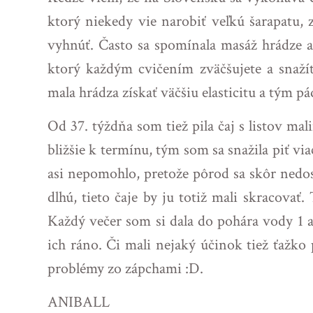
ktorý niekedy vie narobiť veľkú šarapatu, 
vyhnúť. Často sa spomínala masáž hrádze a 
ktorý každým cvičením zväčšujete a snažít
mala hrádza získať väčšiu elasticitu a tým 
Od 37. týždňa som tiež pila čaj s listov ma
bližšie k termínu, tým som sa snažila piť vi
asi nepomohlo, pretože pôrod sa skôr nedo
dlhú, tieto čaje by ju totiž mali skracovať
Každý večer som si dala do pohára vody 1 a
ich ráno. Či mali nejaký účinok tiež ťažk
problémy zo zápchami :D.
ANIBALL