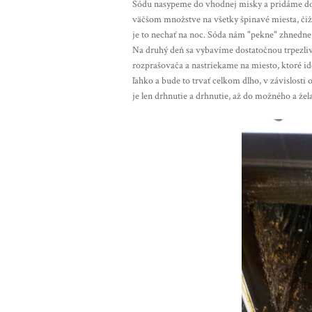
Sódu nasypeme do vhodnej misky a pridáme do n
väčšom množstve na všetky špinavé miesta, či
je to nechať na noc. Sóda nám "pekne" zhnedne,
Na druhý deň sa vybavíme dostatočnou trpezliv
rozprašovača a nastriekame na miesto, ktoré id
ľahko a bude to trvať celkom dlho, v závislosti 
je len drhnutie a drhnutie, až do možného a žel