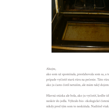
Ahojte,
ako som už spomínala, presťahovala som sa, a t
prípade vyčistiť starú rúru na pečenie. Táto rúra
ako ju často čistil netuším, ale mám taký dojem,
Hlavná otázka ale bola, ako ju vyčistiť, keďže i
neskôr do jedla. Vyhralo bio- ekologické čis
nikdy pred tým som to neskúšala. Nadišiel však 