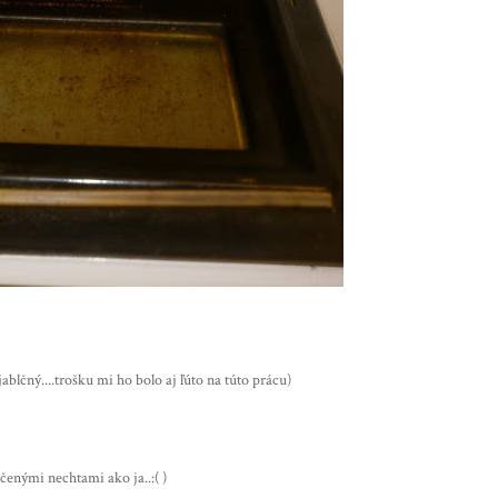
....trošku mi ho bolo aj ľúto na túto prácu)
mi nechtami ako ja..:( )