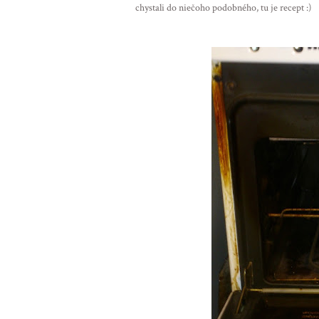
chystali do niečoho podobného, tu je recept :)