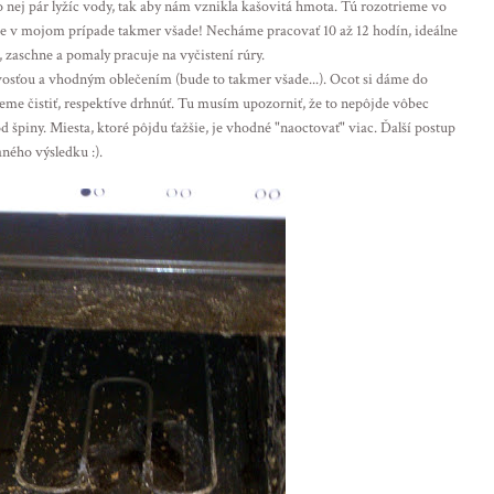
ej pár lyžíc vody, tak aby nám vznikla kašovitá hmota. Tú rozotrieme vo
že v mojom prípade takmer všade! Necháme pracovať 10 až 12 hodín, ideálne
 zaschne a pomaly pracuje na vyčistení rúry.
osťou a vhodným oblečením (bude to takmer všade...). Ocot si dáme do
eme čistiť, respektíve drhnúť. Tu musím upozorniť, že to nepôjde vôbec
od špiny. Miesta, ktoré pôjdu ťažšie, je vhodné "naoctovať" viac. Ďalší postup
aného výsledku :).