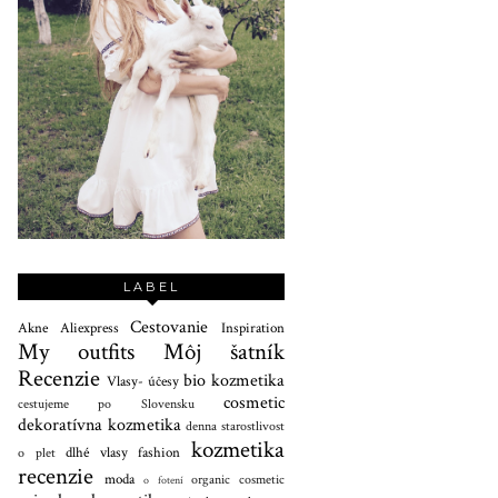
LABEL
Cestovanie
Akne
Aliexpress
Inspiration
My outfits
Môj šatník
Recenzie
bio kozmetika
Vlasy- účesy
cosmetic
cestujeme po Slovensku
dekoratívna kozmetika
denna starostlivost
kozmetika
dlhé vlasy
fashion
o plet
recenzie
moda
organic cosmetic
o fotení