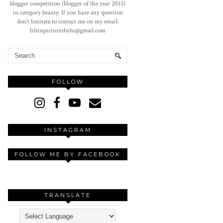
blogger competition (blogger of the year 2015)
in category beauty. If you have any question
don't hesitate to contact me on my email:
lifeinpicturesbylu@gmail.com
FOLLOW
INSTAGRAM
FOLLOW ME BY FACEBOOK
TRANSLATE