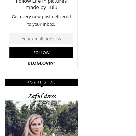
POZRI SI AJ
Zaful dress