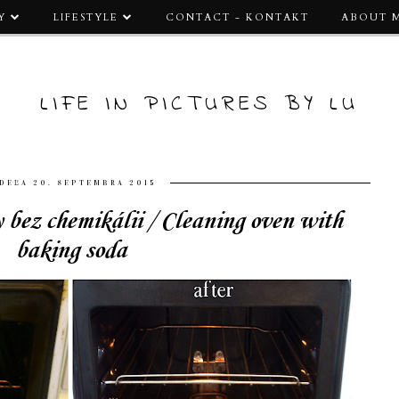
Y
LIFESTYLE
CONTACT - KONTAKT
ABOUT 
LIFE IN PICTURES BY LU
DEĽA 20. SEPTEMBRA 2015
 bez chemikálii / Cleaning oven with
baking soda