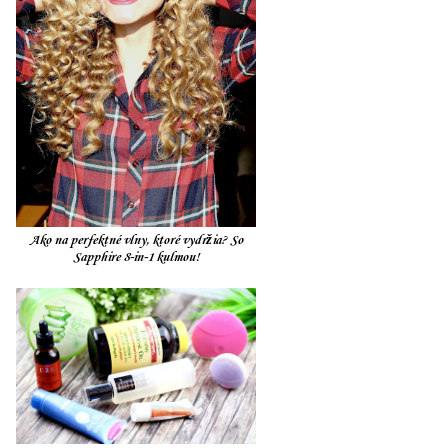
Ako na perfektné vlny, ktoré vydržia? So
Sapphire 8-in-1 kulmou!