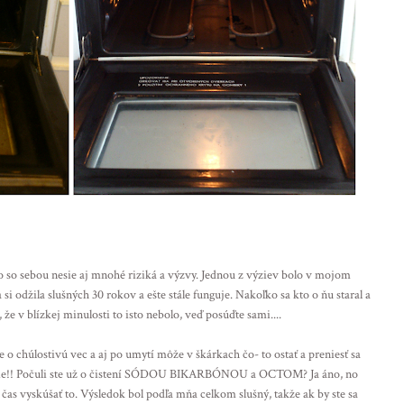
o so sebou nesie aj mnohé riziká a výzvy. Jednou z výziev bolo v mojom
 si odžila slušných 30 rokov a ešte stále funguje. Nakoľko sa kto o ňu staral a
 že v blízkej minulosti to isto nebolo, veď posúďte sami....
de o chúlostivú vec a aj po umytí môže v škárkach čo- to ostať a preniesť sa
tenie!! Počuli ste už o čistení SÓDOU BIKARBÓNOU a OCTOM? Ja áno, no
čas vyskúšať to. Výsledok bol podľa mňa celkom slušný, takže ak by ste sa