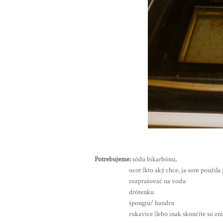
Potrebujeme:
sódu bikarbónu,
ocot (kto aký chce, ja som použila jablčný
rozprašovač na vodu
drôtenku
špongiu/ handru
rukavice (lebo inak skončíte so zničený