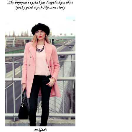
Ako bojujem s cystickým dospeláckym akné
(fotky pred a po)- My acne story
Poklady