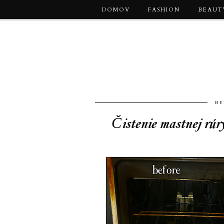
DOMOV
FASHION
BEAUT
NE
Čistenie mastnej rúry