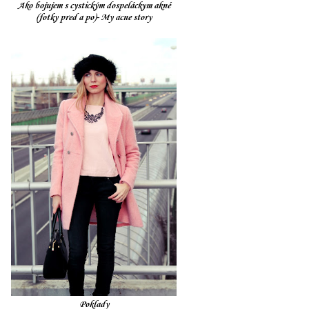
Ako bojujem s cystickým dospeláckym akné
(fotky pred a po)- My acne story
Poklady