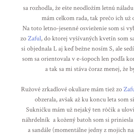
sa rozhodla, že ešte neodložím letnú nálad
mám celkom rada, tak prečo ich už 
Na toto letno-jesenné osvieženie som si vy
zo
Zaful
, do ktorej vyšívaných kvetín som sa 
si objednala L aj keď bežne nosím S, ale sed
som sa orientovala v e-šopoch len podľa ko
a tak sa mi stáva čoraz menej, že by
Ružové zrkadlové okuliare mám tiež zo
Zaf
obzerala, avšak až ku koncu leta som s
Sukničku mám už nejaký ten rôčik a ulovi
náhrdelník a kožený batoh som si priniesla a
a sandále (momentálne jedny z mojich na