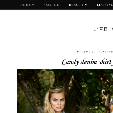
DOMOV
FASHION
BEAUTY
LIFESTY
LIFE
UTOROK 27. SEPTEM
Candy denim shirt