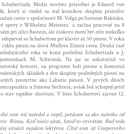
é Schubertiady. Medzi novými priateľmi je Eduard von
k, ktorý si viedol sa stal kronikou skupiny priateľov
ávažnú cestu v spoločnosti M. Volga po hornom Rakúsku.
é spevy z Wilhelma Meistera a začína pracovať na 8
sám pri ulici Bastein, ale čoskoro mení byt ešte niekoľko
 odspieval so Schubertom pri klavíri až 30 piesni. V roku
 cyklu piesni na slová Mullera Zimná cesta. Druhá časť
asledujúceho roka sa koná posledná Schubertiada u J.
spomienkach M. Schwinda. Na jar sa uskutočnil vo
utorský koncert, na programe boli piesne a komorná
boženských skladieb a dve skupiny posledných piesni na
daných posmrtne ako Labutia pieseň. V prvých dňoch
kontrapunktu u Simona Sechtera, avšak bol schopný prísť
o stav rapídne zhoršuje. V liste Schobertovi zjavne 12.
 dní som nič nejedol a nepil, potácam sa ako mátoha od
oktor Rinna. Keď niečo zjem, hneď to vyvrátim. Buď teda
lej situácii nejakou lektýrou. Čítal som už Cooperovho