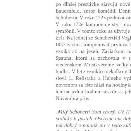
po dlhšej prestávke zjavujú nov
Bauernfeld, autor komédii. Denní
Schuberta. V roku 1725 podniká z
V roku 1726 komponuje štyri nov
symfónii. V tomto roku sa ubytuje 
krát. Na jednej zo Schubertiád Vogl
1827 začína komponovať prvú časť
vzniká až na jeseň. Začiatkom n
Spauna, ktorá sa zachovala v 
viedenskom Musikvereine veľký a
hudba. V lete vzniklo niekoľko ná
slová L. Rellstaba a Heineho vy
novembra sa ešte hlási na hodiny 
len na jednu hodinu neskôr sa jeh
Novembra píše:
„Milý Schobert! Som chorý. Už 11
stoličky k posteli. Ošetruje ma d
tak dobrý a pomôž mi v tejto zúfa