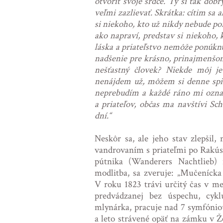
otvoriť svoje srdce. Ty si tak dobr
veľmi zazlievať. Skrátka: cítim sa 
si niekoho, kto už nikdy nebude po
ako napraví, predstav si niekoho, k
láska a priateľstvo nemôže ponúknu
nadšenie pre krásno, prinajmenšom
nešťastný človek? Niekde môj je
nenájdem už, môžem si denne spie
neprebudím a každé ráno mi oznamu
a priateľov, občas ma navštívi Sc
dní.“
Neskôr sa, ale jeho stav zlepšil
vandrovaním s priateľmi po Rakús
pútnika (Wanderers Nachtlieb)
modlitba, sa zveruje: „Mučenícka
V roku 1823 trávi určitý čas v 
predvádzanej bez úspechu, cyk
mlynárka, pracuje nad 7 symfónio
a leto strávené opäť na zámku v Že