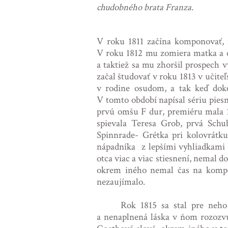
chudobného brata Franza.
V roku 1811 začína komponovať, m
V roku 1812 mu zomiera matka a o
a taktiež sa mu zhoršil prospech 
začal študovať v roku 1813 v učiteľ
v rodine osudom, a tak keď doko
V tomto období napísal sériu pies
prvú omšu F dur, premiéru mala 16
spievala Teresa Grob, prvá Schu
Spinnrade- Grétka pri kolovrátku
nápadníka z lepšími vyhliadkami d
otca viac a viac stiesnení, nemal 
okrem iného nemal čas na kompo
nezaujímalo.
Rok 1815 sa stal pre neho
a nenaplnená láska v ňom rozozvu