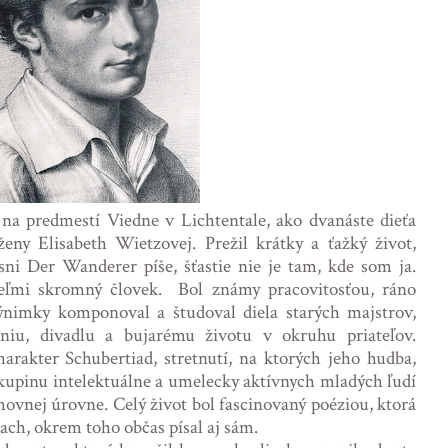
 na predmestí Viedne v Lichtentale, ako dvanáste dieťa
eny Elisabeth Wietzovej. Prežil krátky a ťažký život,
esni Der Wanderer píše, šťastie nie je tam, kde som ja.
eľmi skromný človek. Bol známy pracovitosťou, ráno
nimky komponoval a študoval diela starých majstrov,
niu, divadlu a bujarému životu v okruhu priateľov.
harakter Schubertiad, stretnutí, na ktorých jeho hudba,
skupinu intelektuálne a umelecky aktívnych mladých ľudí
ovnej úrovne. Celý život bol fascinovaný poéziou, ktorá
ach, okrem toho občas písal aj sám.