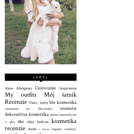
LABEL
Cestovanie
Akne
Aliexpress
Inspiration
My outfits
Môj šatník
Recenzie
bio kozmetika
Vlasy- účesy
cosmetic
cestujeme po Slovensku
dekoratívna kozmetika
denna starostlivost
kozmetika
dlhé vlasy
fashion
o plet
recenzie
moda
organic cosmetic
o fotení