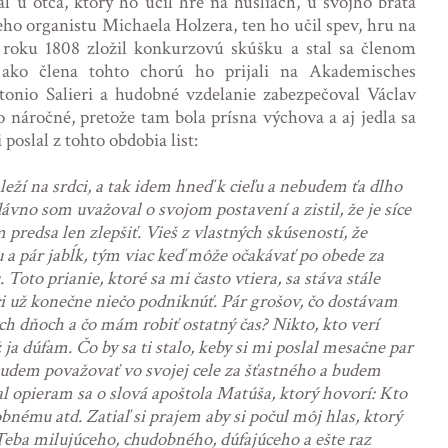
l u otca, ktorý ho učil hre na husliach, u svojho brata
neho organistu Michaela Holzera, ten ho učil spev, hru na
 roku 1808 zložil konkurzovú skúšku a stal sa členom
 ako člena tohto chorú ho prijali na Akademisches
nio Salieri a hudobné vzdelanie zabezpečoval Václav
 náročné, pretože tam bola prísna výchova a aj jedla sa
oslal z tohto obdobia list:
leží na srdci, a tak idem hneď k cieľu a nebudem ťa dlho
vno som uvažoval o svojom postavení a zistil, že je síce
m predsa len zlepšiť. Vieš z vlastných skúseností, že
u a pár jabĺk, tým viac keď môže očakávať po obede za
Toto prianie, ktoré sa mi často vtiera, sa stáva stále
ci už konečne niečo podniknúť. Pár grošov, čo dostávam
ých dňoch a čo mám robiť ostatný čas? Nikto, kto verí
ja dúfam. Čo by sa ti stalo, keby si mi poslal mesačne par
a budem považovať vo svojej cele za šťastného a budem
 opieram sa o slová apoštola Matúša, ktorý hovorí: Kto
nému atd. Zatiaľ si prajem aby si počul môj hlas, ktorý
 Teba milujúceho, chudobného, dúfajúceho a ešte raz