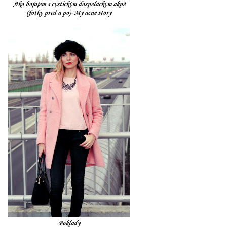
Ako bojujem s cystickým dospeláckym akné
(fotky pred a po)- My acne story
Poklady