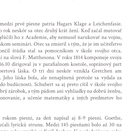
edzi prvé piesne patria Hagars Klage a Leichenfasie.
 rok neskôr sa otec druhý krát žení. Keď začal mutovať
vylúčili ho z Academie, aby nemusel narukovať na vojnu,
skom seminári. Otec sa zmieril s tým, že je im učiteľstvo
nčil štúdia stal sa pomocníkom v škole svojho otca.
ni na slová F. Matthesona. V roku 1814 komponuje svoju
.10 dirigoval ju v parafialnom kostole, sopránový part
bertová láska. O tri dni neskôr vznikla Gretchen am
. Jeho láska bola, ale nenaplnená pretože sa vydala za
o budúcnosti. Schubert sa aj preto cítil v škole svojho
dobrý zárobok, a tým pádom ani vyhliadky na dobrú ženbu,
novanie, a učenie matematiky a iných predmetov ho
 rokom piesni, za deň napísal aj 8-9 piesni. Goethe,
čali lyrickú strunu. Medzi 145 piesňami bolo až 30 na