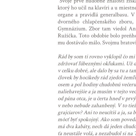
Svoje prvé hudobné znalosti získa
ktorý ho učil na klavíri a u miest
organe a pravidlá generalbasu. V
dvorného chlapčenského zboru,
Gymnázium. Zbor tam viedol Anto
Ružička. Toto obdobie bolo preňho
mu dostávalo málo. Svojmu bratovi p
Rád by som ti rovno vyklopil čo mi 
zdržovať ľúbeznými okľukami. Už dá
v celku dobré, ale dalo by sa tu a ta
človek by hocikedy rád zjedol žemľ
osem a pol hodiny chudobnú večeru. 
naliehavejšie a ja musím v tejto ve
od pána otca, je u čerta hneď v prv
v nebo nebude zahanbený. V to tiež 
grajciarov? Ani to neucítiš a ja, s
môcť byť spokojný. Ako som povedal
má dva kabáty, nech dá jeden chudob
ťa neustále volá, a nezabudol si na