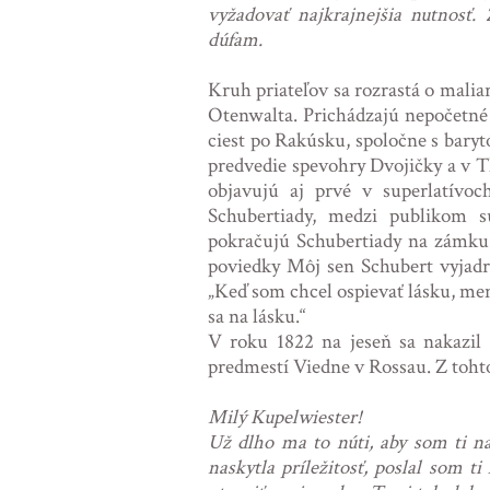
vyžadovať najkrajnejšia nutnosť. 
dúfam.
Kruh priateľov sa rozrastá o mali
Otenwalta. Prichádzajú nepočetné
ciest po Rakúsku, spoločne s bar
predvedie spevohry Dvojičky a v 
objavujú aj prvé v superlatívoc
Schubertiady, medzi publikom sú
pokračujú Schubertiady na zámku
poviedky Môj sen Schubert vyjadruj
„Keď som chcel ospievať lásku, men
sa na lásku.“
V roku 1822 na jeseň sa nakazil 
predmestí Viedne v Rossau. Z tohto 
Milý Kupelwiester!
Už dlho ma to núti, aby som ti na
naskytla príležitosť, poslal som 