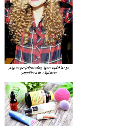
Ako na perfektné vlny, ktoré vydržia? So
Sapphire 8-in-1 kulmou!