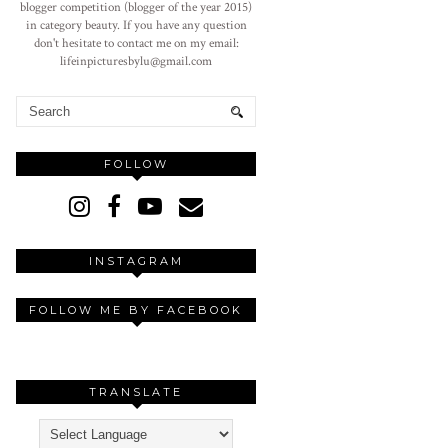
blogger competition (blogger of the year 2015)
in category beauty. If you have any question
don't hesitate to contact me on my email:
lifeinpicturesbylu@gmail.com
FOLLOW
INSTAGRAM
FOLLOW ME BY FACEBOOK
TRANSLATE