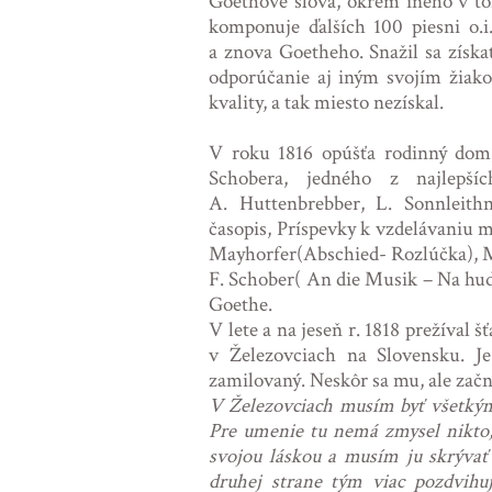
Goethové slová, okrem iného v t
komponuje ďalších 100 piesni o.i
a znova Goetheho. Snažil sa získať
odporúčanie aj iným svojím žiak
kvality, a tak miesto nezískal.
V roku 1816 opúšťa rodinný dom,
Schobera, jedného z najlepšíc
A. Huttenbrebber, L. Sonnleithn
časopis, Príspevky k vzdelávaniu ml
Mayhorfer(Abschied- Rozlúčka), M
F. Schober( An die Musik – Na hud
Goethe.
V lete a na jeseň r. 1818 prežíval
v Železovciach na Slovensku. Je
zamilovaný. Neskôr sa mu, ale začne
V Železovciach musím byť všetkým:
Pre umenie tu nemá zmysel nikto,
svojou láskou a musím ju skrývať 
druhej strane tým viac pozdvihuj