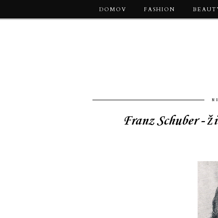
DOMOV
FASHION
BEAUT
N
Franz Schuber - ži