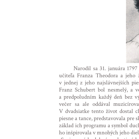
Narodil sa 31. januára 1797
učiteľa Franza Theodora a jeho ž
v jednej z jeho najslávnejších pi
Franz Schubert bol nesmelý, a v
a predpoludním každý deň bez vý
večer sa ale oddával muzicírova
V dvadsiatke tento život dostal c
piesne a tance, predstavovala pre 
základ ich programu a symbol duch
ho inšpirovala v mnohých jeho diel