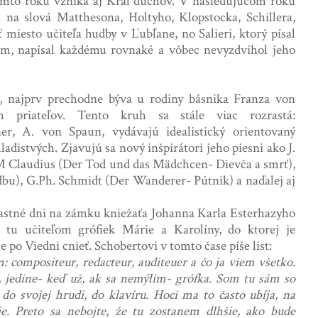
omto roku vzniká aj Kráľ duchov. V nasledujúcom roku
. na slová Matthesona, Holtyho, Klopstocka, Schillera,
 miesto učiteľa hudby v Ľubľane, no Salieri, ktorý písal
om, napísal každému rovnaké a vôbec nevyzdvihol jeho
 najprv prechodne býva u rodiny básnika Franza von
h priateľov. Tento kruh sa stále viac rozrastá:
er, A. von Spaun, vydávajú idealistický orientovaný
adistvých. Zjavujú sa nový inšpirátori jeho piesni ako J.
 Claudius (Der Tod und das Mädchcen- Dievča a smrť),
bu), G.Ph. Schmidt (Der Wanderer- Pútnik) a naďalej aj
 šťastné dni na zámku kniežaťa Johanna Karla Esterhazyho
 tu učiteľom grófiek Márie a Karolíny, do ktorej je
 po Viedni cnieť. Schobertovi v tomto čase píše list:
 compositeur, redacteur, auditeuer a čo ja viem všetko.
 jedine- keď už, ak sa nemýlim- grófka. Som tu sám so
do svojej hrudi, do klavíru. Hoci ma to často ubíja, na
e. Preto sa nebojte, že tu zostanem dlhšie, ako bude