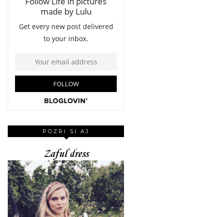
POZRI SI AJ
Zaful dress