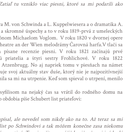
Zatiaľ tu vzniklo viac piesni, ktoré sa mi podarili ako
ara M. von Schwinda a L. Kuppelwiesera a o dramatika A.
 a skromné úspechy a to v roku 1819-prvá z umeleckých
ytónom Michaelom Voglom. V roku 1820 v dvornej opere
Theatre an der Wien melodrámy Čarovná harfa.V tlači sa
h písane recenzie piesni. V roku 1821 začínajú prvé
 priatelia a štyri sestry Frohlichové. V roku 1822
 Atzenbrugg. No aj napriek tomu v piesňach na námet
e svoj aktuálny stav duše, ktorý nie je najpozitívnejší
ila sa mi na utrpenie. Keď som spieval o utrpení, menilo
syfilisom na nejaký čas sa vrátil do rodného domu na
obdobia píše Schubert list priateľovi:
písal, ale nevedel som nikdy ako na to. Až teraz sa mi
ti list po Schwindovi a tak môžem konečne zasa niekomu