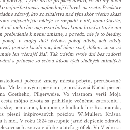
ý a poctivý. Ty mi určite prepáčiš hocičo, čo mi iný budú
ako najnešťastnejší, najbiednejší človek na svete. Predstav
riadne zdravý, kto zo zúfalstva nad tým skôr všetko skazí
oho najsvetlejšie nádeje sa rozpadli v nič, komu šťastie,
ť nič iného len najvyššiu bolesť, komu hrozí aj to, že mu
 prebudenie k nemu zmizne, a povedz, nie je to biedny,
 pokoj, v mojej duši ťažoba, pokoj nikdy, ach nikdy
vať, pretože každú noc, keď idem spať, dúfam, že sa už
je len včerajší žiaľ. Tak trávim svoje dni bez radosti
hwind a prinesie so sebou kúsok tých sladkých minulých
, nasledovali početné zmeny miesta pobytu, prerušované
ku. Medzi novými piesňami je preslávená Nočná pieseň
 na Goetheho, Pilgerweise. Vo vlastnom verši Moja
 cesta môjho života sa približuje večnému zatrateniu“.
mestskej nemocnici, komponuje hudbu k hre Rosamunda,
lus piesni inšpirovaných poéziou W.Mullera Krásna
u h mol. V roku 1824 nastupuje jarné zlepšenie zdravia
lezovciach, znova v úlohe učiteľa grófiek. Vo Viedni sa