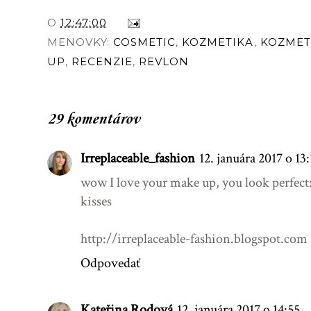
O
12:47:00
MENOVKY:
COSMETIC
,
KOZMETIKA
,
KOZMET
UP
,
RECENZIE
,
REVLON
29 komentárov
Irreplaceable_fashion
12. januára 2017 o 13:
wow I love your make up, you look perfect
kisses
http://irreplaceable-fashion.blogspot.com
Odpovedať
Kateřina Rodová
12. januára 2017 o 14:55