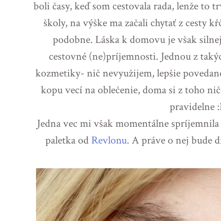
boli časy, keď som cestovala rada, lenže to 
školy, na výške ma začali chytať z cesty k
podobne. Láska k domovu je však silnej
cestovné (ne)príjemnosti. Jednou z takýc
kozmetiky- nič nevyužijem, lepšie povedan
kopu vecí na oblečenie, doma si z toho ni
pravidelne 
Jedna vec mi však momentálne spríjemnila a
paletka od
Revlonu
. A práve o nej bude dn