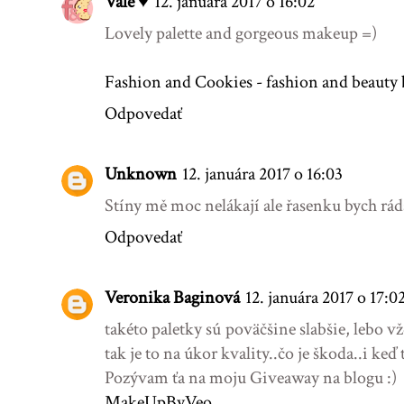
Vale ♥
12. januára 2017 o 16:02
Lovely palette and gorgeous makeup =)
Fashion and Cookies - fashion and beauty 
Odpovedať
Unknown
12. januára 2017 o 16:03
Stíny mě moc nelákají ale řasenku bych ráda
Odpovedať
Veronika Baginová
12. januára 2017 o 17:0
takéto paletky sú poväčšine slabšie, lebo vžd
tak je to na úkor kvality..čo je škoda..i keď 
Pozývam ťa na moju Giveaway na blogu :)
MakeUpByVeo