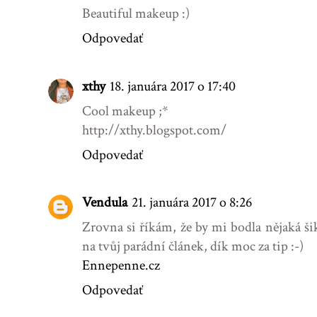
Beautiful makeup :)
Odpovedať
xthy
18. januára 2017 o 17:40
Cool makeup ;*
http://xthy.blogspot.com/
Odpovedať
Vendula
21. januára 2017 o 8:26
Zrovna si říkám, že by mi bodla nějaká ši
na tvůj parádní článek, dík moc za tip :-)
Ennepenne.cz
Odpovedať