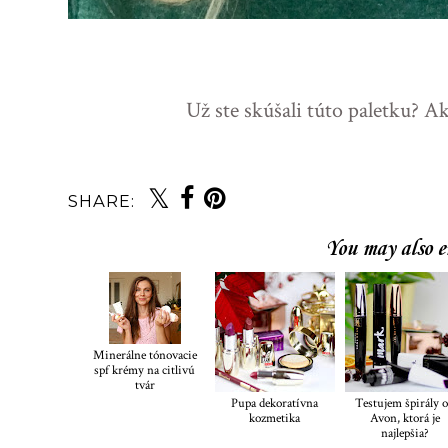
Už ste skúšali túto paletku? 
SHARE:
You may also e
Minerálne tónovacie
spf krémy na citlivú
tvár
Pupa dekoratívna
Testujem špirály 
kozmetika
Avon, ktorá je
najlepšia?