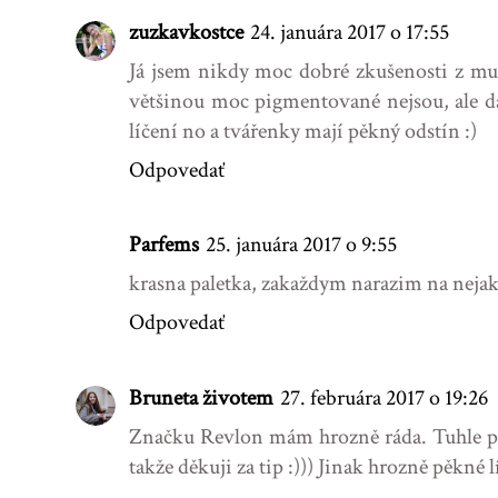
zuzkavkostce
24. januára 2017 o 17:55
Já jsem nikdy moc dobré zkušenosti z mu
většinou moc pigmentované nejsou, ale daj
líčení no a tvářenky mají pěkný odstín :)
Odpovedať
Parfems
25. januára 2017 o 9:55
krasna paletka, zakaždym narazim na nejaku
Odpovedať
Bruneta životem
27. februára 2017 o 19:26
Značku Revlon mám hrozně ráda. Tuhle pal
takže děkuji za tip :))) Jinak hrozně pěkné l