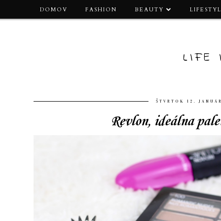
DOMOV
FASHION
BEAUTY
LIFESTY
LIFE
ŠTVRTOK 12. JANUÁ
Revlon, ideálna pale