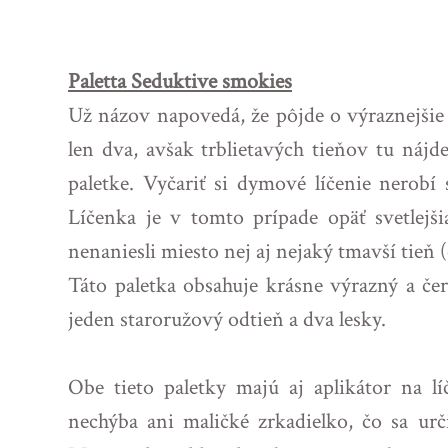
Paletta Seduktive smokies
Už názov napovedá, že pôjde o výraznejšie f
len dva, avšak trblietavých tieňov tu náj
paletke. Vyčariť si dymové líčenie nerobí
Líčenka je v tomto prípade opäť svetlejši
nenaniesli miesto nej aj nejaký tmavší tieň (
Táto paletka obsahuje krásne výrazný a červ
jeden staroružový odtieň a dva lesky.
Obe tieto paletky majú aj aplikátor na l
nechýba ani maličké zrkadielko, čo sa urč