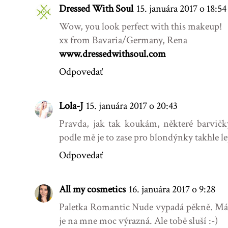
Dressed With Soul
15. januára 2017 o 18:54
Wow, you look perfect with this makeup!
xx from Bavaria/Germany, Rena
www.dressedwithsoul.com
Odpovedať
Lola-J
15. januára 2017 o 20:43
Pravda, jak tak koukám, některé barvičk
podle mě je to zase pro blondýnky takhle le
Odpovedať
All my cosmetics
16. januára 2017 o 9:28
Paletka Romantic Nude vypadá pěkně. Mám
je na mne moc výrazná. Ale tobě sluší :-)