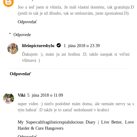
Joo a teď jsem si všimla, že máš vlastní doménu, tak gratuluju:D
(jestli to tak je už dlouho, tak se omlouvám, jsem zpomalená:D)
Odpovedať
Odpovede
lifeinpicturesbylu
1. júna 2018 o 23:39
Ďakujem :), mám ju asi hodinu :D, takže naopak si veľmi
všímavá :)
Odpovedať
Viki
5. júna 2018 o 11:09
super video :) niečo podobné mám doma, ale nemám nervy sa s
tým babrať :D takže je to zatiaľ nedotknuté v krabici
My Supercalifragilisticexpialidocious Diary | Live Better, Love
Harder & Cure Hangovers
Odpovedať