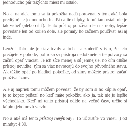
jednoducho pár takýchto miest mi ostalo.
No aj napriek tomu sa tá pokožka nedá porovnať s tým, aká bola
predtým! Je jednoducho hladšia a tie chĺpky, ktoré tam ostali nie je
tak vidieť (alebo cítiť). Tento prístroj používam len na nohy, lepšie
povedané len od kolien dole, ale pomaly ho začnem používať asi aj
inde.
Lenže! Toto nie je stav trvalý a treba sa zmieriť s tým, že leto
prežijete v pohode, pol roka sa prístroja nedotknete a tie potvory sa
začnú opäť vraciať. Je ich síce menej a sú jemnejšie, no čím dlhšie
prístroj nevidíte, tým sa viac navracajú do svojho pôvodného stavu.
Ak túžite opäť po hladkej pokožke, od zimy môžete prístroj začať
používať znova.
Ale aj napriek tomu môžem povedať, že by som si ho kúpila opäť,
je to kopec peňazí, no keď máte pokožku ako ja, tak nie je lepšie
východisko. Keď mi tento prístroj odíde na večné časy, určite si
kúpim jeho novú verziu.
No a aké má tento
prístroj nevýhody
? To už zistíte vo videu :) od
minúty: 4:30.