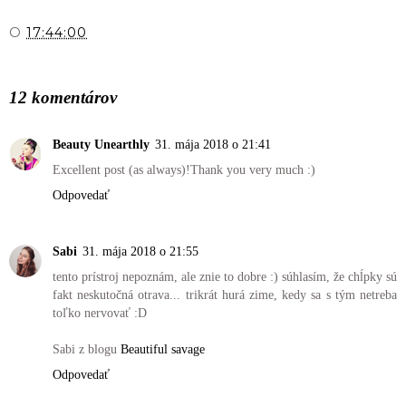
O
17:44:00
ZDIEĽAŤ
12 komentárov
Beauty Unearthly
31. mája 2018 o 21:41
Excellent post (as always)!Thank you very much :)
Odpovedať
Sabi
31. mája 2018 o 21:55
tento prístroj nepoznám, ale znie to dobre :) súhlasím, že chĺpky sú
fakt neskutočná otrava... trikrát hurá zime, kedy sa s tým netreba
toľko nervovať :D
Sabi z blogu
Beautiful savage
Odpovedať