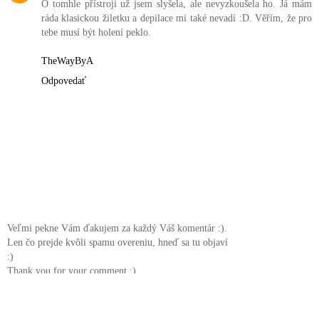
O tomhle přístroji už jsem slyšela, ale nevyzkoušela ho. Já mám
ráda klasickou žiletku a depilace mi také nevadí :D. Věřím, že pro
tebe musí být holení peklo.
TheWayByA
Odpovedať
Veľmi pekne Vám ďakujem za každý Váš komentár :).
Len čo prejde kvôli spamu overeniu, hneď sa tu objaví
:)
Thank you for your comment :)