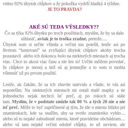
vidno 92% úbytok chĺpkov a že pokožka vydrží hladká 4 týždne.
JE TO PRAVDA?
AKÉ SÚ TEDA VÝSLEDKY??
Čo sa týka 92% úbytku po troch použitiach, myslím, že by sa dalo
súhlasiť,
avšak je to troška zradné,
pretože.....
Úbytok som si určite všimla a veľmi ma potešil, lenže asi po
štvrtom “lumovaní” sa zvyšujúci úbytok chĺpkov akoby trocha
pozastavil alebo ich dokonca bolo na niektorých miestach aj trocha
viac. Chce to akosi viac času a nie len to! Určite môžem povedať,
že chĺpkov je menej a tiež sú aj jemnejšie a to som si mohla
všimnúť už po prvom použití.
Lenže, ak čakáte, že sa ich zbavíte natrvalo a všade, to vás asi
nepoteším. Na niektorých miestach mi ostali malé mapky a tie
jednoducho nejak nechcú ísť preč, aj po rokoch sú stále
tam.
Myslím, že v
podstate
zmizlo tak 80 % a tých 20 nie a nie
ísť preč.
Môže to byť zapríčinené aj tým, že ide o miesta blízko pri
znamienkach, kde sa snažím, aby sa svetlo znamienku vyhlo....
alebo sú to nejaké zabudnuté miesta, ktoré pravidelne obchádzam....
alebo sú tam nejaké veľmi odolné chĺpky, to už neviem, ale