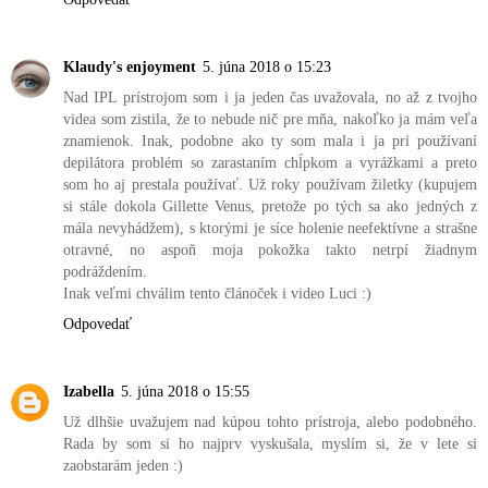
Klaudy's enjoyment
5. júna 2018 o 15:23
Nad IPL prístrojom som i ja jeden čas uvažovala, no až z tvojho
videa som zistila, že to nebude nič pre mňa, nakoľko ja mám veľa
znamienok. Inak, podobne ako ty som mala i ja pri používaní
depilátora problém so zarastaním chĺpkom a vyrážkami a preto
som ho aj prestala používať. Už roky používam žiletky (kupujem
si stále dokola Gillette Venus, pretože po tých sa ako jedných z
mála nevyhádžem), s ktorými je síce holenie neefektívne a strašne
otravné, no aspoň moja pokožka takto netrpí žiadnym
podráždením.
Inak veľmi chválim tento článoček i video Luci :)
Odpovedať
Izabella
5. júna 2018 o 15:55
Už dlhšie uvažujem nad kúpou tohto prístroja, alebo podobného.
Rada by som si ho najprv vyskušala, myslím si, že v lete si
zaobstarám jeden :)