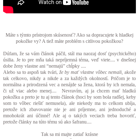
Máte s týmto prístrojom skúsenosť? Ako sa dopracujete k hladkej
pokožke vy? A tiež máte problém s citlivou pokožkou?
Dúfam, že sa vám článok páčil, stál ma naozaj dosť (psychického)
úsilia. Je to pre mňa taká nepríjemná téma, veď viete.... v dnešnej
dobe ženy vlastne ani “nemajú” chĺpky ....
Alebo sa to aspoň tak tvári,
že by mať vlastne vôbec nemali,
akože
tak celkovo, nikdy a nikde a za každých okolností. Pričom je to
normálna a prirodzená vec a nenájde sa žena, ktorá by ich nemala,
či už viac alebo menej.... Nevravím, aj ja chcem mať hladkú
pokožku a preto je tu aj tento článok (hoci by som bola radšej, keby
som to vôbec riešiť nemusela), ale niekedy ma to celkom ubíja,
pretože ich zbavovanie nie je ani príjemne, ani jednoduché a
mnohokrát ani účinné! Ale aj o takých veciach treba hovoriť,
pretože články na túto tému sú ako šafranu....
Tak sa mi majte zatiaľ krásne