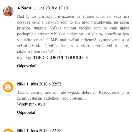
►Naďa
1. júna 2018 o 15:10
Nad týmto prístrojom uvažujem už strašne dlho, no vždy ma
odrádza cena a celkovo som to ani moc neštudovala, na akom
princípe funguje. Vďaka tvojmu videjku som to však úplne
pochopila a prístroj v blízkej budúcnosti asi kúpim, pretože na leto
sa určite oplatí :) Máš inak veľmi príjemné vystupovanie a si
veľmi prirodzená, vďaka čomu sa na video pozeralo veľmi dobre,
takže sa teším na ďalšie! :)
my blog:
THE COLORFUL THOUGHTS
Odpovedať
Niki
1. júna 2018 o 22:53
Tenhle přístroj neznám, ale vypadá dobře:D. Každopádně já si
zatím vystačím s žiletkou nebo voskem:D.
Windy pink style
Odpovedať
Niki
1. júna 2018 o 22:55