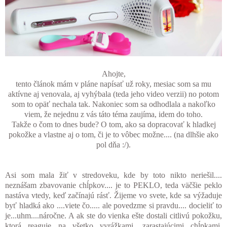
Ahojte,
tento článok mám v pláne napísať už roky, mesiac som sa mu
aktívne aj venovala, aj vyhýbala (teda jeho video verzii) no potom
som to opäť nechala tak. Nakoniec som sa odhodlala a nakoľko
viem, že nejednu z vás táto téma zaujíma, idem do toho.
Takže o čom to dnes bude? O tom, ako sa dopracovať k hladkej
pokožke a vlastne aj o tom, či je to vôbec možne.... (na dlhšie ako
pol dňa :/).
Asi som mala žiť v stredoveku, kde by toto nikto neriešil....
neznášam zbavovanie chĺpkov.... je to PEKLO, teda väčšie peklo
nastáva vtedy, keď začínajú rásť. Žijeme vo svete, kde sa výžaduje
byť hladká ako ....viete čo..... ale povedzme si pravdu.... docieliť to
je...uhm....náročne. A ak ste do vienka ešte dostali citlivú pokožku,
ktorá reaguje na všetko vyrážkami, zarastajúcimi chĺpkami,