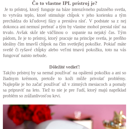
Čo to vlastne IPL prístroj je?
Je to prístroj, ktorý funguje na báze intenzívneho pulzného svetla,
to vytvára teplo, ktoré stimuluje chĺpok v jeho korienku a tým
prechádza do kľudovej fázy a prestáva rásť. V podstate sa z nej
dokonca ani nemusí prebrať a tým by vlastne mohol prestal rásť na
trvalo. Avšak skôr ide väčšinou o uspanie na nejaký čas. Tým
pádom, že je to prístroj, ktorý pracuje na princípe svetla, je preňho
ideálny čím tmavší chĺpok na čím svetlejšej pokožke. Pokiaľ máte
svetlé či ryšavé chĺpky alebo veľmi tmavú pokožku, toto na vás
fungovať naisto nebude.
Dôležité vedieť!
Takýto prístroj by sa nemal používať na opálenú pokožku a ani so
žiadnym krémom, pretože to koži môže privolať problémy.
Najlepšie je ho začať používať už v zimných mesiacoch a pomaly
sa pripraviť na leto. Tiež to nie je pre ľudí, ktorý majú napríklad
problém so zrážanlivosťou krvi.