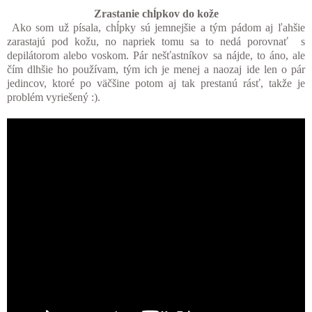
Zrastanie chĺpkov do kože
Ako som už písala, chĺpky sú jemnejšie a tým pádom aj ľahšie
zarastajú pod kožu, no napriek tomu sa to nedá porovnať s
depilátorom alebo voskom. Pár nešťastníkov sa nájde, to áno, ale
čím dlhšie ho používam, tým ich je menej a naozaj ide len o pár
jedincov, ktoré po väčšine potom aj tak prestanú rásť, takže je
problém vyriešený :).