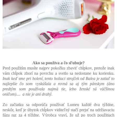
Ako sa používa a čo sľubuje?
Pred použitím musíte najprv pokožku zbaviť chĺpkov, pretože inak
vám chĺpok zhorí na povrchu a svetlo sa nedostane ku korienku.
Inak keď sme pri holení, tento holiaci strojček od Balea je zatiaľ to
najlepšie čo som vyskúšala a rovná sa aj tým pánskym (áno
predtým som používala najmä tie, lebo ženské sú väčšinou
oničom).... a nie je ani drahý.
Zo začiatku sa odporúča používať Lumeu každé dva týždne,
neskôr, keď je úbytok chĺpkov viditeľný stačí prejsť na udržiavaciu
fázu raz za 4 týždne. Výrobca vraví, že už po troch použitiach