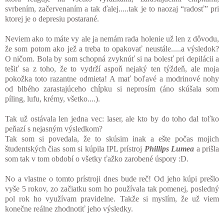
svrbením, začervenaním a tak ďalej.....tak je to naozaj “radosť” pri
ktorej je o depresiu postarané.
Neviem ako to máte vy ale ja nemám rada holenie už len z dôvodu,
že som potom ako jež a treba to opakovať neustále.....a výsledok?
O ničom. Bola by som schopná zvyknúť si na bolesť pri depilácii a
tešiť sa z toho, že to vydrží aspoň nejaký ten týždeň, ale moja
pokožka toto razantne odmieta! A mať boľavé a modrinové nohy
od blbého zarastajúceho chĺpku si neprosím (áno skúšala som
píling, lufu, krémy, všetko....).
Tak už ostávala len jedna vec: laser, ale kto by do toho dal toľko
peňazí s nejasným výsledkom?
Tak som si povedala, že to skúsim inak a ešte počas mojich
študentských čias som si kúpila IPL prístroj
Phillips Lumea
a prišla
som tak v tom období o všetky ťažko zarobené úspory :D.
No a vlastne o tomto prístroji dnes bude reč! Od jeho kúpi prešlo
vyše 5 rokov, zo začiatku som ho používala tak pomenej, posledný
pol rok ho využívam pravidelne. Takže si myslím, že už viem
konečne reálne zhodnotiť jeho výsledky.