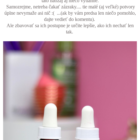
táto naozaj aj niečo vytiahne.
Samozrejme, netreba čakať zázraky.... tie malé (aj veľké) potvory
úplne nevymaže asi nič :( ...(ak by vám predsa len niečo pomohlo,
dajte vedieť do komentu).
Ale zbavovať sa ich postupne je určite lepšie, ako ich nechať len
tak.