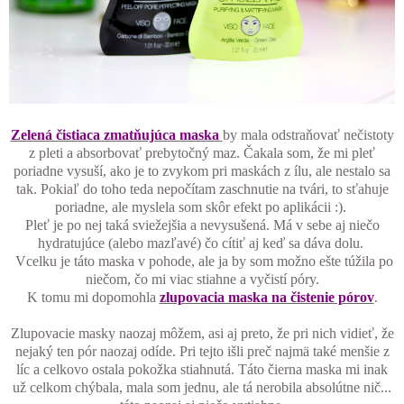
Zelená čistiaca zmatňujúca maska
by mala odstraňovať nečistoty
z pleti a absorbovať prebytočný maz. Čakala som, že mi pleť
poriadne vysuší, ako je to zvykom pri maskách z ílu, ale nestalo sa
tak. Pokiaľ do toho teda nepočítam zaschnutie na tvári, to sťahuje
poriadne, ale myslela som skôr efekt po aplikácii :).
Pleť je po nej taká sviežejšia a nevysušená. Má v sebe aj niečo
hydratujúce (alebo mazľavé) čo cítiť aj keď sa dáva dolu.
Vcelku je táto maska v pohode, ale ja by som možno ešte túžila po
niečom, čo mi viac stiahne a vyčistí póry.
K tomu mi dopomohla
zlupovacia maska na čistenie pórov
.
Zlupovacie masky naozaj môžem, asi aj preto, že pri nich vidieť, že
nejaký ten pór naozaj odíde. Pri tejto išli preč najmä také menšie z
líc a celkovo ostala pokožka stiahnutá. Táto čierna maska mi inak
už celkom chýbala, mala som jednu, ale tá nerobila absolútne nič...