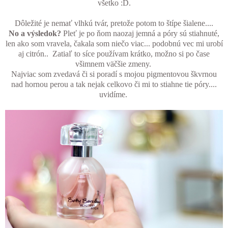
všetko :D.
Dôležité je nemať vlhkú tvár, pretože potom to štípe šialene....
No a výsledok?
Pleť je po ňom naozaj jemná a póry sú stiahnuté,
len ako som vravela, čakala som niečo viac... podobnú vec mi urobí
aj citrón.. Zatiaľ to síce používam krátko, možno si po čase
všimnem väčšie zmeny.
Najviac som zvedavá či si poradí s mojou pigmentovou škvrnou
nad hornou perou a tak nejak celkovo či mi to stiahne tie póry....
uvidíme.