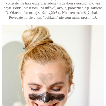
vône(ale nie také extra presladené) s dávkou sviežosti, toto vás
chytí. Pokiaľ ste k tomu na ružovú, ako ja, pobláznenie je zaistené
:D. Okrem toho má aj slušnú výdrž :). No a ten rozkošný obal.....
Povedzte mi, že v tom “ochkaní" nie som sama, prosím :D.