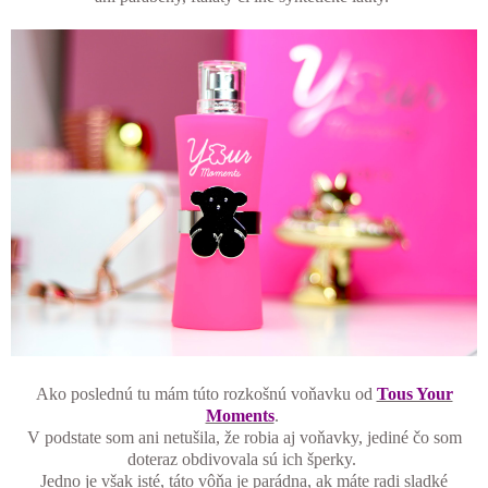
Ako poslednú tu mám túto rozkošnú voňavku od
Tous Your
Moments
.
V podstate som ani netušila, že robia aj voňavky, jediné čo som
doteraz obdivovala sú ich šperky.
Jedno je však isté, táto vôňa je parádna, ak máte radi sladké