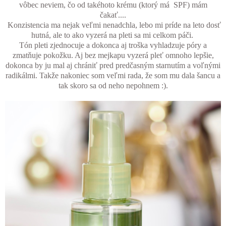
vôbec neviem, čo od takéhoto krému (ktorý má SPF) mám
čakať....
Konzistencia ma nejak veľmi nenadchla, lebo mi príde na leto dosť
hutná, ale to ako vyzerá na pleti sa mi celkom páči.
Tón pleti zjednocuje a dokonca aj troška vyhladzuje póry a
zmatňuje pokožku. Aj bez mejkapu vyzerá pleť omnoho lepšie,
dokonca by ju mal aj chrániť pred predčasným starnutím a voľnými
radikálmi. Takže nakoniec som veľmi rada, že som mu dala šancu a
tak skoro sa od neho nepohnem :).