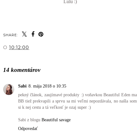
Lulu :)
SHARE:
O
10:12:00
ZDIEĽAŤ
14 komentárov
Sabi
8. mája 2018 o 10:35
pekný článok, zaujímavé produkty :) voňavkou Beautiful Eden ma
BB tiež prekvapili a sprvu sa mi veľmi nepozdávala, no našla som
si k nej cestu a tá veľkosť je ozaj super :)
Sabi z blogu
Beautiful savage
Odpovedať