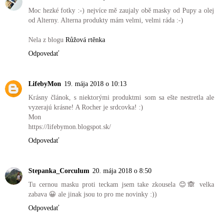
Moc hezké fotky :-) nejvíce mě zaujaly obě masky od Pupy a olej
od Alterny. Alterna produkty mám velmi, velmi ráda :-)
Nela z blogu
Růžová rtěnka
Odpovedať
LifebyMon
19. mája 2018 o 10:13
Krásny článok, s niektorými produktmi som sa ešte nestretla ale
vyzerajú krásne! A Rocher je srdcovka! :)
Mon
https://lifebymon.blogspot.sk/
Odpovedať
Stepanka_Corculum
20. mája 2018 o 8:50
Tu cernou masku proti teckam jsem take zkousela 😊🙈 velka
zabava 😀 ale jinak jsou to pro me novinky :))
Odpovedať