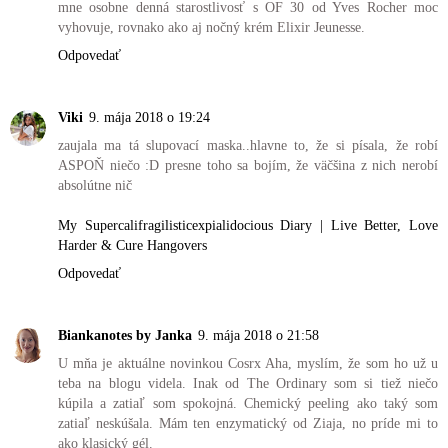
mne osobne denná starostlivosť s OF 30 od Yves Rocher moc
vyhovuje, rovnako ako aj nočný krém Elixir Jeunesse.
Odpovedať
Viki
9. mája 2018 o 19:24
zaujala ma tá slupovací maska..hlavne to, že si písala, že robí
ASPOŇ niečo :D presne toho sa bojím, že väčšina z nich nerobí
absolútne nič
My Supercalifragilisticexpialidocious Diary | Live Better, Love
Harder & Cure Hangovers
Odpovedať
Biankanotes by Janka
9. mája 2018 o 21:58
U mňa je aktuálne novinkou Cosrx Aha, myslím, že som ho už u
teba na blogu videla. Inak od The Ordinary som si tiež niečo
kúpila a zatiaľ som spokojná. Chemický peeling ako taký som
zatiaľ neskúšala. Mám ten enzymatický od Ziaja, no príde mi to
ako klasický gél.