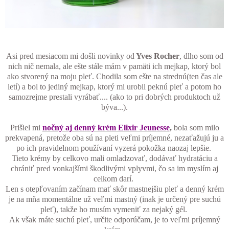
Asi pred mesiacom mi došli novinky od
Yves Rocher
, dlho som od
nich nič nemala, ale ešte stále mám v pamäti ich mejkap, ktorý bol
ako stvorený na moju pleť. Chodila som ešte na strednú(ten čas ale
letí) a bol to jediný mejkap, ktorý mi urobil peknú pleť a potom ho
samozrejme prestali vyrábať.... (ako to pri dobrých produktoch už
býva...).
Prišiel mi
nočný aj denný krém Elixir Jeunesse
,
bola som milo
prekvapená, pretože oba sú na pleti veľmi príjemné, nezaťažujú ju a
po ich pravidelnom používaní vyzerá pokožka naozaj lepšie.
Tieto krémy by celkovo mali omladzovať, dodávať hydratáciu a
chrániť pred vonkajšími škodlivými vplyvmi, čo sa im myslím aj
celkom darí.
Len s otepľovaním začínam mať skôr mastnejšiu pleť a denný krém
je na mňa momentálne už veľmi mastný (inak je určený pre suchú
pleť), takže ho musím vymeniť za nejaký gél.
Ak však máte suchú pleť, určite odporúčam, je to veľmi príjemný