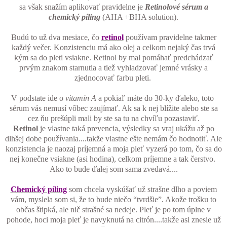
sa však snažím aplikovať pravidelne je
Retinolové sérum a
chemický píling
(AHA +BHA solution).
Budú to už dva mesiace, čo
retinol
používam pravidelne takmer
každý večer. Konzistenciu má ako olej a celkom nejaký čas trvá
kým sa do pleti vsiakne. Retinol by mal pomáhať predchádzať
prvým znakom starnutia a tiež vyhladzovať jemné vrásky a
zjednocovať farbu pleti.
V podstate ide o
vitamín A
a pokiaľ máte do 30-ky ďaleko, toto
sérum vás nemusí vôbec zaujímať. Ak sa k nej blížite alebo ste sa
cez ňu prešúpli mali by ste sa tu na chvíľu pozastaviť.
Retinol
je vlastne taká prevencia, výsledky sa vraj ukážu až po
dlhšej dobe používania....takže vlastne ešte nemám čo hodnotiť. Ale
konzistencia je naozaj príjemná a moja pleť vyzerá po tom, čo sa do
nej konečne vsiakne (asi hodina), celkom príjemne a tak čerstvo.
Ako to bude ďalej som sama zvedavá....
Chemický píling
som chcela vyskúšať už strašne dlho a poviem
vám, myslela som si, že to bude niečo “tvrdšie”. Akože trošku to
občas štipká, ale nič strašné sa nedeje. Pleť je po tom úplne v
pohode, hoci moja pleť je navyknutá na citrón....takže asi znesie už