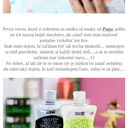
Prvou vecou, ktorú si zoberiem na mušku sú masky od
Pupa
, prišlo
mi ich naozaj hojné množstvo, ale zatiaľ som mala možnosť
poriadne vyskúšať len dve.
Inak mám dojem, že začínam byť tak trocha maskofil.... maskujem
sa totiž pravidelne, niekedy aj každý druhý deň.....a ak to nerobím
začínam mať úzkostné stavy.....:O
No dobre, až tak zlé to so mnou nie je (úzkosťou zatiaľ netrpím),
ale mám taký dojem, že keď nemaskujem často, vidno to na pleti.....