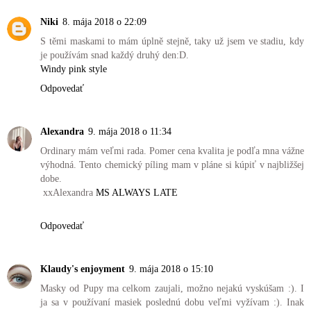
Niki
8. mája 2018 o 22:09
S těmi maskami to mám úplně stejně, taky už jsem ve stadiu, kdy
je používám snad každý druhý den:D.
Windy pink style
Odpovedať
Alexandra
9. mája 2018 o 11:34
Ordinary mám veľmi rada. Pomer cena kvalita je podľa mna vážne
výhodná. Tento chemický píling mam v pláne si kúpiť v najbližšej
dobe.
xxAlexandra
MS ALWAYS LATE
Odpovedať
Klaudy's enjoyment
9. mája 2018 o 15:10
Masky od Pupy ma celkom zaujali, možno nejakú vyskúšam :). I
ja sa v používaní masiek poslednú dobu veľmi vyžívam :). Inak