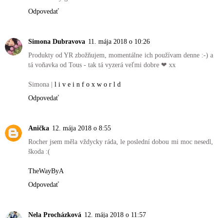
Odpovedať
Simona Dubravova
11. mája 2018 o 10:26
Produkty od YR zbožňujem, momentálne ich používam denne :-) a
tá voňavka od Tous - tak tá vyzerá veľmi dobre ❤ xx
Simona |
l i v e i n f o x w o r l d
Odpovedať
Anička
12. mája 2018 o 8:55
Rocher jsem měla vždycky ráda, le poslední dobou mi moc nesedl,
škoda :(
TheWayByA
Odpovedať
Nela Procházková
12. mája 2018 o 11:57