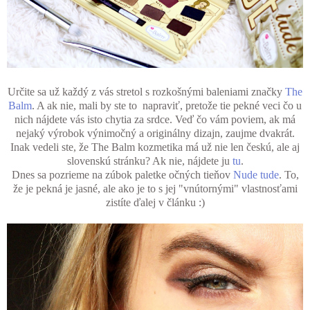
Určite sa už každý z vás stretol s rozkošnými baleniami značky
The
Balm
. A ak nie, mali by ste to napraviť, pretože tie pekné veci čo u
nich nájdete vás isto chytia za srdce. Veď čo vám poviem, ak má
nejaký výrobok výnimočný a originálny dizajn, zaujme dvakrát.
Inak vedeli ste, že The Balm kozmetika má už nie len českú, ale aj
slovenskú stránku? Ak nie, nájdete ju
tu
.
Dnes sa pozrieme na zúbok paletke očných tieňov
Nude tude
. To,
že je pekná je jasné, ale ako je to s jej "vnútornými" vlastnosťami
zistíte ďalej v článku :)