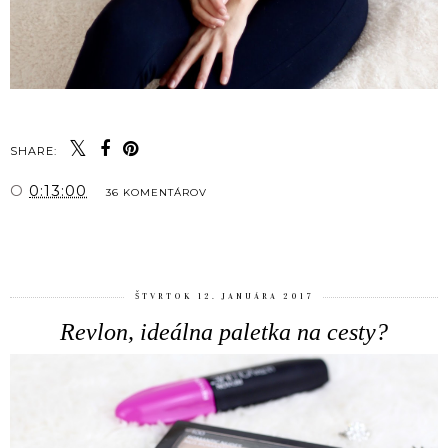
SHARE:
O
0:13:00
36 KOMENTÁROV
ZDIEĽAŤ
ŠTVRTOK 12. JANUÁRA 2017
Revlon, ideálna paletka na cesty?