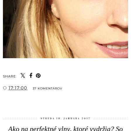
SHARE:
O
17:17:00
37 KOMENTÁROV
ZDIEĽAŤ
STREDA 18. JANUÁRA 2017
Ako na perfektné vlny, ktoré vydržia? So