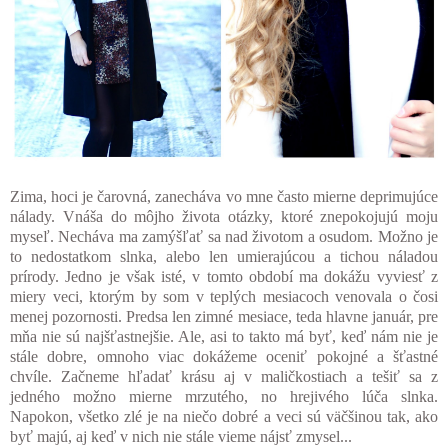
Zima, hoci je čarovná, zanecháva vo mne často mierne deprimujúce
nálady. Vnáša do môjho života otázky, ktoré znepokojujú moju
myseľ. Necháva ma zamýšľať sa nad životom a osudom. Možno je
to nedostatkom slnka, alebo len umierajúcou a tichou náladou
prírody. Jedno je však isté, v tomto období ma dokážu vyviesť z
miery veci, ktorým by som v teplých mesiacoch venovala o čosi
menej pozornosti. Predsa len zimné mesiace, teda hlavne január, pre
mňa nie sú najšťastnejšie. Ale, asi to takto má byť, keď nám nie je
stále dobre, omnoho viac dokážeme oceniť pokojné a šťastné
chvíle. Začneme hľadať krásu aj v maličkostiach a tešiť sa z
jedného možno mierne mrzutého, no hrejivého lúča slnka.
Napokon, všetko zlé je na niečo dobré a veci sú väčšinou tak, ako
byť majú, aj keď v nich nie stále vieme nájsť zmysel...