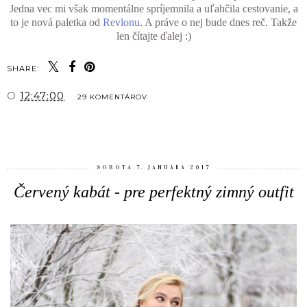
Jedna vec mi však momentálne spríjemnila a uľahčila cestovanie, a
to je nová paletka od
Revlonu
. A práve o nej bude dnes reč. Takže
len čítajte ďalej :)
SHARE:
O
12:47:00
29 KOMENTÁROV
ZDIEĽAŤ
SOBOTA 7. JANUÁRA 2017
Červený kabát - pre perfektný zimný outfit