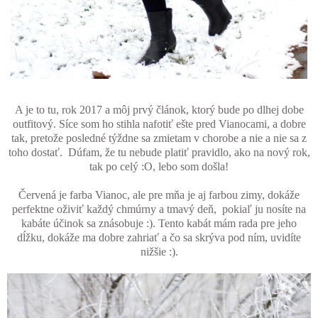
A je to tu, rok 2017 a môj prvý článok, ktorý bude po dlhej dobe
outfitový. Síce som ho stihla nafotiť e
šte pred Vianocami, a dobre
tak, pretože posledné týždne sa zmietam v chorobe a nie a nie sa z
toho dostať.
Dúfam, že tu nebude platiť pravidlo, ako na nový rok,
tak po celý :O, lebo som došla!
Červená je farba Vianoc, ale pre mňa je aj farbou zimy, dokáže
perfektne oživiť každý chmúrny a tmavý deň, pokiaľ ju nosíte na
kabáte účinok sa znásobuje :). Tento kabát mám rada pre jeho
dĺžku, dokáže ma dobre zahriať a čo sa skrýva pod ním, uvidíte
nižšie :).