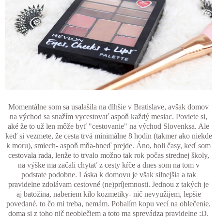
Momentálne som sa usalašila na dlhšie v Bratislave, avšak domov
na východ sa snažím vycestovať aspoň každý mesiac. Poviete si,
aké že to už len môže byť "cestovanie" na východ Slovenksa. Ale
keď si vezmete, že cesta trvá minimálne 8 hodín (takmer ako niekde
k moru), smiech- aspoň mňa-hneď prejde. Áno, boli časy, keď som
cestovala rada, lenže to trvalo možno tak rok počas strednej školy,
na výške ma začali chytať z cesty kŕče a dnes som na tom v
podstate podobne. Láska k domovu je však silnejšia a tak
pravidelne zdolávam cestovné (ne)príjemnosti. Jednou z takých je
aj batožina, naberiem kilo kozmetiky- nič nevyužijem, lepšie
povedané, to čo mi treba, nemám. Pobalím kopu vecí na oblečenie,
doma si z toho nič neoblečiem a toto ma sprevádza pravidelne :D.