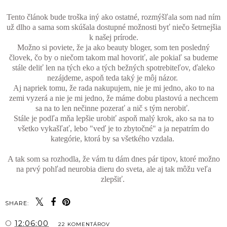
Tento článok bude troška iný ako ostatné, rozmýšľala som nad ním
už dlho a sama som skúšala dostupné možnosti byť niečo šetrnejšia
k našej prírode.
Možno si poviete, že ja ako beauty bloger, som ten posledný
človek, čo by o niečom takom mal hovoriť, ale pokiaľ sa budeme
stále deliť len na tých eko a tých bežných spotrebiteľov, ďaleko
nezájdeme, aspoň teda taký je môj názor.
Aj napriek tomu, že rada nakupujem, nie je mi jedno, ako to na
zemi vyzerá a nie je mi jedno, že máme dobu plastovú a nechcem
sa na to len nečinne pozerať a nič s tým nerobiť.
Stále je podľa mňa lepšie urobiť aspoň malý krok, ako sa na to
všetko vykašľať, lebo "veď je to zbytočné" a ja nepatrím do
kategórie, ktorá by sa všetkého vzdala.
A tak som sa rozhodla, že vám tu dám dnes pár tipov, ktoré možno
na prvý pohľad neurobia dieru do sveta, ale aj tak môžu veľa
zlepšiť.
SHARE:
O
12:06:00
22 KOMENTÁROV