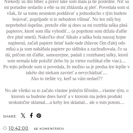
Niekedy sú dni blbec a práve také som mala ja tie posledné. Nič sa
mi poriadne nedarilo a ešte sa mi zbláznila aj pleť. Povedala som si
však, že sa tomu nesmiem poddávať a jednoducho s tým budem
bojovať, poprípade si to nebudem všímať. No len môj boj
neprebehol úspešne, pretože ešte aj dnes sa mi roztrhla taška plná
papierov, ktoré som išla vyhodiť... (a popritom som držala ďalšie
dve plné smetí). Nakoľko dosť fúkalo a taška bola naozaj hojne
naplnená, začali papiere lietať kade-tade (hlavne čím ďalej odo
mňa) a ja som naháňala papiere po sídlisku a zachraňovala, čo sa
dá, pričom mi ďalšie, samozrejme, padali z roztrhanej tašky, ktorú
som nemala kde položiť (lebo by ju vietor rozfúkal ešte viac)....
Po tejto príhode som si povedala, že možno sa je predsa len lepšie v
takéto dni niekam zavrieť a nevychádzať....
Ako to riešite vy, keď sa vám nedarí??
No ale všetko sa to začalo vlastne jedným líčením....vlastne tým, o
ktorom sa budeme dnes baviť a v ktorom ma jeden produkt
neskutočne sklamal....a keby len sklamal... ale o tom potom....
SHARE:
O
10:42:00
66 KOMENTÁROV