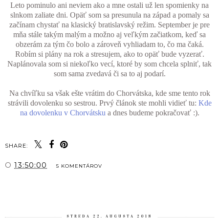
Leto pominulo ani neviem ako a mne ostali už len spomienky na
slnkom zaliate dni. Opäť som sa presunula na západ a pomaly sa
začínam chystať na klasický bratislavský režim. September je pre
mňa stále takým malým a možno aj veľkým začiatkom, keď sa
obzerám za tým čo bolo a zároveň vyhliadam to, čo ma čaká.
Robím si plány na rok a stresujem, ako to opäť bude vyzerať.
Naplánovala som si niekoľko vecí, ktoré by som chcela splniť, tak
som sama zvedavá či sa to aj podarí.
Na chvíľku sa však ešte vrátim do Chorvátska, kde sme tento rok
strávili dovolenku so sestrou. Prvý článok ste mohli vidieť tu:
Kde
na dovolenku v Chorvátsku
a dnes budeme pokračovať :).
SHARE:
O
13:50:00
5 KOMENTÁROV
ZDIEĽAŤ
STREDA 22. AUGUSTA 2018