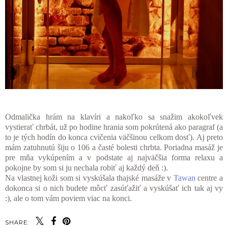
Odmalička hrám na klavíri a nakoľko sa snažim akokoľvek
vystierať chrbát, už po hodine hrania som pokrútená ako paragraf (a
to je tých hodín do konca cvičenia väčšinou celkom dosť). Aj preto
mám zatuhnutú šiju o 106 a časté bolesti chrbta. Poriadna masáž je
pre mňa vykúpením a v podstate aj najväčšia forma relaxu a
pokojne by som si ju nechala robiť aj každý deň :).
Na vlastnej koži som si vyskúšala thajské masáže v
Tawan
centre a
dokonca si o nich budete môcť zasúťažiť a vyskúšať ich tak aj vy
:), ale o tom vám poviem viac na konci.
SHARE: