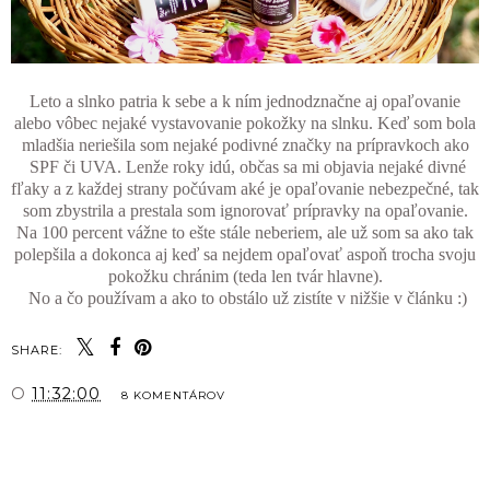
Leto a slnko patria k sebe a k ním jednodznačne aj opaľovanie
alebo vôbec nejaké vystavovanie pokožky na slnku. Keď som bola
mladšia neriešila som nejaké podivné značky na prípravkoch ako
SPF či UVA. Lenže roky idú, občas sa mi objavia nejaké divné
fľaky a z každej strany počúvam aké je opaľovanie nebezpečné, tak
som zbystrila a prestala som ignorovať prípravky na opaľovanie.
Na 100 percent vážne to ešte stále neberiem, ale už som sa ako tak
polepšila a dokonca aj keď sa nejdem opaľovať aspoň trocha svoju
pokožku chránim (teda len tvár hlavne).
No a čo používam a ako to obstálo už zistíte v nižšie v článku :)
SHARE:
O
11:32:00
8 KOMENTÁROV
ZDIEĽAŤ