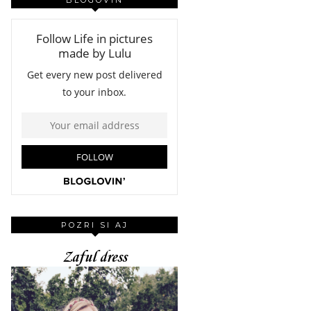
POZRI SI AJ
Zaful dress