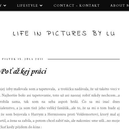
Y
LIFESTYLE
CONTACT - KONTAKT
ABOUT 
LIFE IN PICTURES BY LU
PIATOK 15. JÚLA 2011
Po ťažkej práci
ej izby maľovala som a tapetovala, a trošíčku nadávala, že už takéto veci v
 Najhoršie bolo asi tapetovanie, toto už asi naozaj robiť nikdy nechcem...a
 robila sama, tak som na seba aspoň hrdá. Čo sa mi inač dnes
alenstvo, a ja som tiež jeho veliký fanúšik...ale to, že sa mi o tom bude aj
o, že som bojovala s Harrym a Hermionou proti Voldemortovi, ktorý mal aj
rtil, a žena sa zabila, a potom chcel zabiť nás, ale nakoniec sme ušli...no moje
očkať kedy pôjdem do kina :