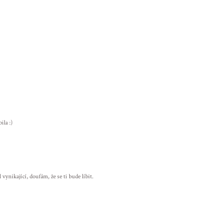
ila :)
 vynikající, doufám, že se ti bude líbit.