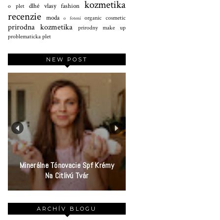
kozmetika
dlhé vlasy
fashion
o plet
recenzie
moda
organic cosmetic
o fotení
prirodna kozmetika
prirodny make up
problematicka plet
NEW POST
Minerálne Tónovacie Spf Krémy
Na Citlivú Tvár
ARCHÍV BLOGU