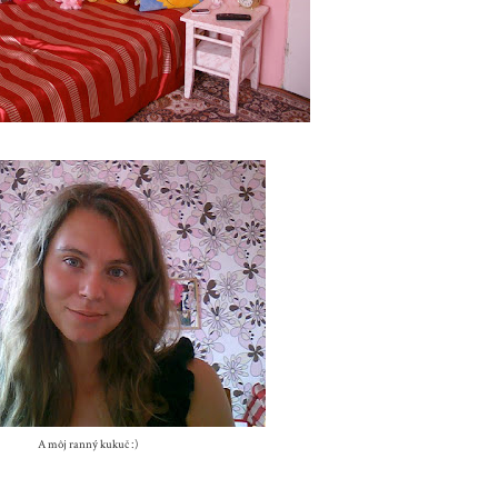
A môj ranný kukuč :)