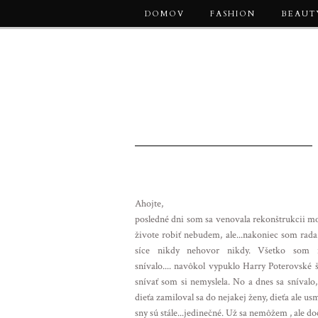
DOMOV
FASHION
BEAUT
Ahojte,
posledné dni som sa venovala rekonštrukcii moj
živote robiť nebudem, ale...nakoniec som rada.
síce nikdy nehovor nikdy. Všetko som
snívalo.... navôkol vypuklo Harry Poterovské ši
snívať som si nemyslela. No a dnes sa sníval
dieťa zamiloval sa do nejakej ženy, dieťa ale usm
sny sú stále...jedinečné. Už sa nemôžem , ale d