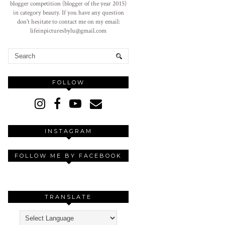
blogger competition (blogger of the year 2015)
in category beauty. If you have any question
don't hesitate to contact me on my email:
lifeinpicturesbylu@gmail.com
FOLLOW
INSTAGRAM
FOLLOW ME BY FACEBOOK
TRANSLATE