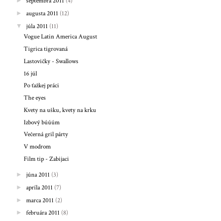
►
septembra 2011
(4)
►
augusta 2011
(12)
▼
júla 2011
(11)
Vogue Latin America August
Tigrica tigrovaná
Lastovičky - Swallows
16 júl
Po ťažkej práci
The eyes
Kvety na ušku, kvety na krku
Izbový búúúm
Večerná gril párty
V modrom
Film tip - Zabijaci
►
júna 2011
(3)
►
apríla 2011
(7)
►
marca 2011
(2)
►
februára 2011
(8)