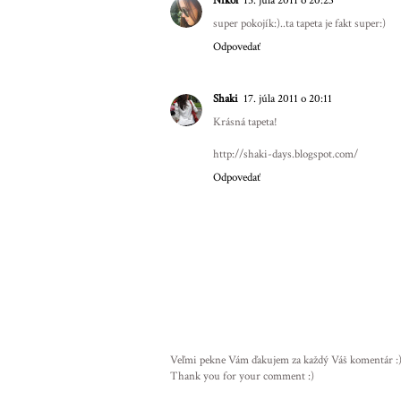
Nikol
15. júla 2011 o 20:23
super pokojík:)..ta tapeta je fakt super:)
Odpovedať
Shaki
17. júla 2011 o 20:11
Krásná tapeta!
http://shaki-days.blogspot.com/
Odpovedať
Veľmi pekne Vám ďakujem za každý Váš komentár :). 
Thank you for your comment :)