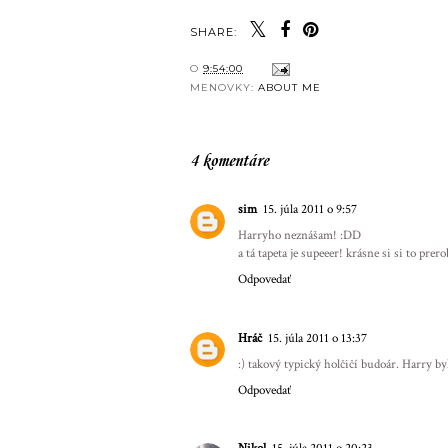
SHARE:
O
9:54:00
MENOVKY:
ABOUT ME
4 komentáre
sim
15. júla 2011 o 9:57
Harryho neznášam! :DD
a tá tapeta je supeeer! krásne si si to prerob
Odpovedať
Hráč
15. júla 2011 o 13:37
:) takový typický holčičí budoár. Harry byl
Odpovedať