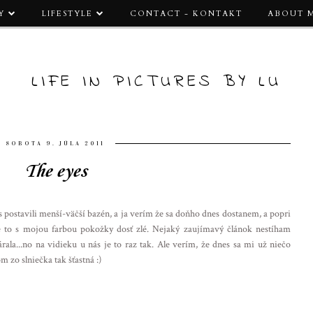
Y
LIFESTYLE
CONTACT - KONTAKT
ABOUT 
LIFE IN PICTURES BY LU
SOBOTA 9. JÚLA 2011
The eyes
 postavili menší-väčší bazén, a ja verím že sa doňho dnes dostanem, a popri
je to s mojou farbou pokožky dosť zlé. Nejaký zaujímavý článok nestíham
rala...no na vidieku u nás je to raz tak. Ale verím, že dnes sa mi už niečo
m zo slniečka tak šťastná :)