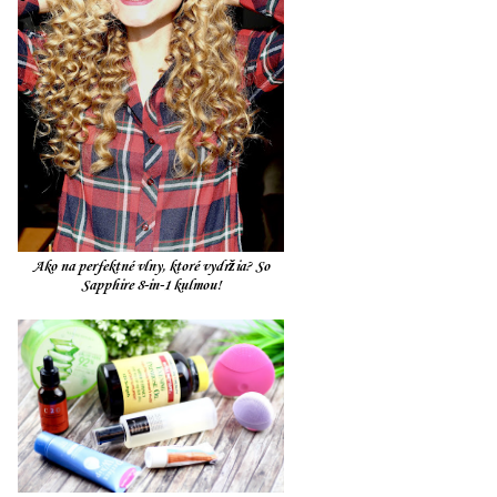
Ako na perfektné vlny, ktoré vydržia? So
Sapphire 8-in-1 kulmou!