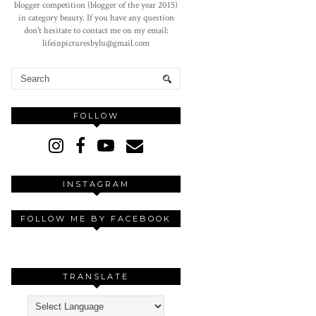
blogger competition (blogger of the year 2015)
in category beauty. If you have any question
don't hesitate to contact me on my email:
lifeinpicturesbylu@gmail.com
FOLLOW
INSTAGRAM
FOLLOW ME BY FACEBOOK
TRANSLATE