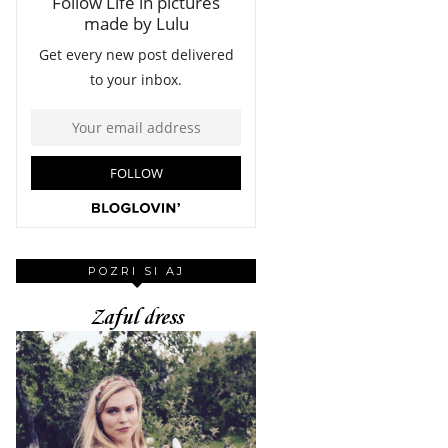
POZRI SI AJ
Zaful dress