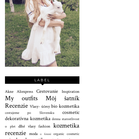
LABEL
Cestovanie
Akne
Aliexpress
Inspiration
My outfits
Môj šatník
Recenzie
bio kozmetika
Vlasy- účesy
cosmetic
cestujeme po Slovensku
dekoratívna kozmetika
denna starostlivost
kozmetika
dlhé vlasy
fashion
o plet
recenzie
moda
organic cosmetic
o fotení