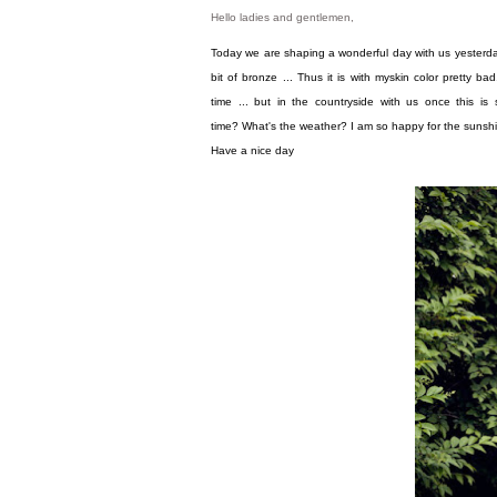
Hello
ladies
and gentlemen
,
Today
we are
shaping
a wonderful
day
with us
yesterd
bit of
bronze
...
Thus
it
is
with my
skin
color
pretty bad
time
...
but
in the countryside
with us
once
this is
time
?
What's
the weather
?
I am
so happy for
the
sunsh
Have a
nice day