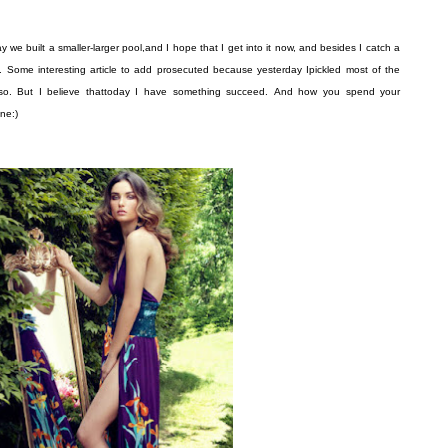
ay we
built
a smaller
-
larger
pool,
and I hope
that
I get
into it
now
,
and besides
I catch
a
.
Some
interesting article
to add
prosecuted
because
yesterday I
pickled
most of the
so
.
But I believe that
today
I
have
something
succeed
.
And how
you
spend your
ine
:
)