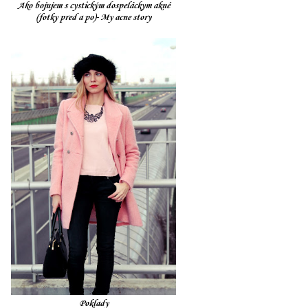
Ako bojujem s cystickým dospeláckym akné
(fotky pred a po)- My acne story
Poklady