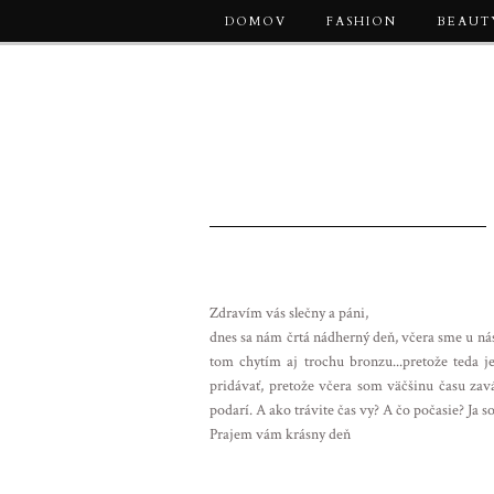
DOMOV
FASHION
BEAUT
Zdravím vás slečny a páni,
dnes sa nám črtá nádherný deň, včera sme u nás
tom chytím aj trochu bronzu...pretože teda 
pridávať, pretože včera som väčšinu času zavá
podarí. A ako trávite čas vy? A čo počasie? Ja so
Prajem vám krásny deň