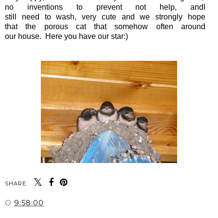
no
inventions
to prevent
not help,
and
I
still
need
to
wash,
very
cute
and we
strongly
hope
that
the
porous
cat
that
somehow
often
around
our
house.
Here
you have
our
star
:
)
SHARE:
O
9:58:00