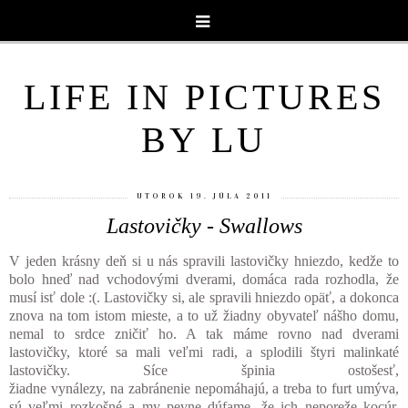
LIFE IN PICTURES
BY LU
UTOROK 19. JÚLA 2011
Lastovičky - Swallows
V jeden krásny deň si u nás spravili lastovičky hniezdo, kedže to
bolo hneď nad vchodovými dverami, domáca rada rozhodla, že
musí isť dole :(. Lastovičky si, ale spravili hniezdo opäť, a dokonca
znova na tom istom mieste, a to už žiadny obyvateľ nášho domu,
nemal to srdce zničiť ho. A tak máme rovno nad dverami
lastovičky, ktoré sa mali veľmi radi, a splodili štyri malinkaté
lastovičky. Síce špinia ostošesť,
žiadne vynálezy, na zabránenie nepomáhajú, a treba to furt umýva,
sú veľmi rozkošné a my pevne dúfame, že ich neporeže kocúr,