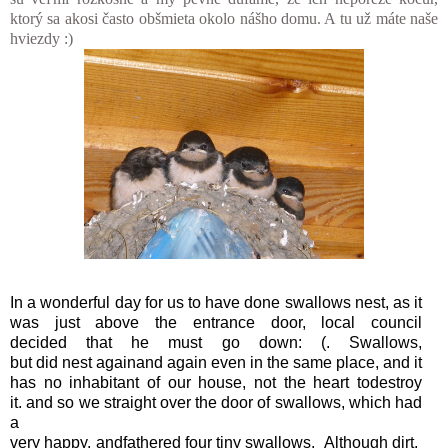
ktorý sa akosi často obšmieta okolo nášho domu. A tu už máte naše
hviezdy :)
In
a
wonderful day
for
us
to
have done
swallows
nest
,
as it
was
just above the
entrance door
, local
council
decided
that he must
go down
:
(
.
Swallows
,
but
did
nest
again
and
again
even
in the same place
,
and it
has
no
inhabitant of
our house
,
not
the heart to
destroy
it.
and so
we
straight
over the door of
swallows,
which
had
a
very
happy
,
and
fathered
four
tiny
swallows
.
Although
dirt
,