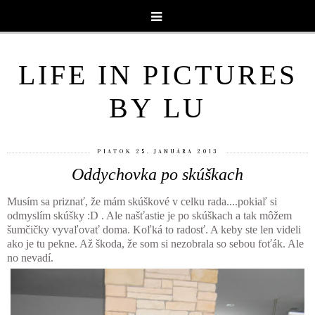
LIFE IN PICTURES
BY LU
PIATOK 25. JANUÁRA 2013
Oddychovka po skúškach
Musím sa priznať, že mám skúškové v celku rada....pokiaľ si
odmyslím skúšky :D . Ale našťastie je po skúškach a tak môžem
šumčičky vyvaľovať doma. Koľká to radosť. A keby ste len videli
ako je tu pekne. Až škoda, že som si nezobrala so sebou foťák. Ale
no nevadí.