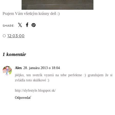
Prajem Vám všetkým krásny deň :)
SHARE:
O
12:03:00
ZDIEĽAŤ
1 komentár
Alex
28. januára 2013 o 18:04
jééjko, ten svetrík vyzerá na tebe perfektne :) gratulujem že si
zvládla toto skúškové :)
http://slyfestyle.blogspot.sk/
Odpovedať