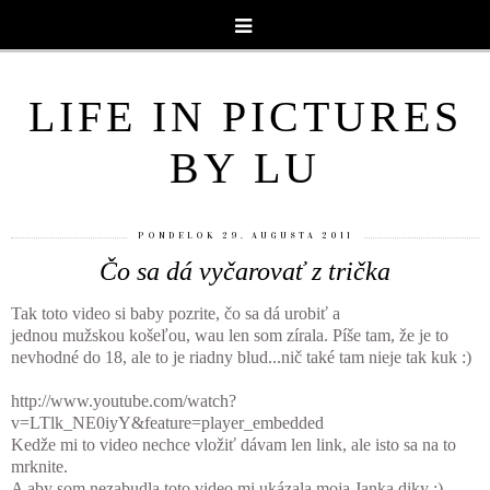
LIFE IN PICTURES
BY LU
PONDELOK 29. AUGUSTA 2011
Čo sa dá vyčarovať z trička
Tak toto video si baby pozrite, čo sa dá urobiť a
jednou mužskou košeľou, wau len som zírala. Píše tam, že je to
nevhodné do 18, ale to je riadny blud...nič také tam nieje tak kuk :)
http://www.youtube.com/watch?
v=LTlk_NE0iyY&feature=player_embedded
Kedže mi to video nechce vložiť dávam len link, ale isto sa na to
mrknite.
A aby som nezabudla toto video mi ukázala moja Janka diky :)