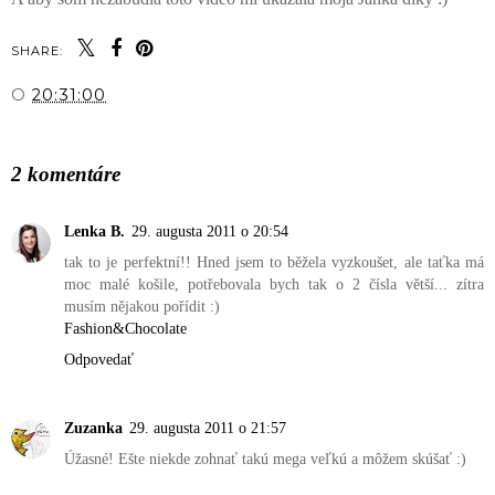
SHARE:
O
20:31:00
ZDIEĽAŤ
2 komentáre
Lenka B.
29. augusta 2011 o 20:54
tak to je perfektní!! Hned jsem to běžela vyzkoušet, ale taťka má
moc malé košile, potřebovala bych tak o 2 čísla větší... zítra
musím nějakou pořídit :)
Fashion&Chocolate
Odpovedať
Zuzanka
29. augusta 2011 o 21:57
Úžasné! Ešte niekde zohnať takú mega veľkú a môžem skúšať :)