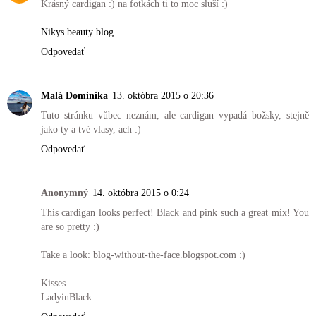
Krásný cardigan :) na fotkách ti to moc sluší :)
Nikys beauty blog
Odpovedať
Malá Dominika
13. októbra 2015 o 20:36
Tuto stránku vůbec neznám, ale cardigan vypadá božsky, stejně
jako ty a tvé vlasy, ach :)
Odpovedať
Anonymný
14. októbra 2015 o 0:24
This cardigan looks perfect! Black and pink such a great mix! You
are so pretty :)
Take a look: blog-without-the-face.blogspot.com :)
Kisses
LadyinBlack