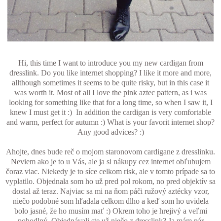
Hi, this time I want to introduce you my new cardigan from
dresslink. Do you like internet shopping? I like it more and more,
allthough sometimes it seems to be quite risky, but in this case it
was worth it. Most of all I love the pink aztec pattern, as i was
looking for something like that for a long time, so when I saw it, I
knew I must get it :) In addition the cardigan is very comfortable
and warm, perfect for autumn :) What is your favorit internet shop?
Any good advices? :)
Ahojte, dnes bude reč o mojom staronovom cardigane z dresslinku.
Neviem ako je to u Vás, ale ja si nákupy cez internet obľubujem
čoraz viac. Niekedy je to síce celkom risk, ale v tomto prípade sa to
vyplatilo. Objednala som ho už pred pol rokom, no pred objektív sa
dostal až teraz. Najviac sa mi na ňom páči ružový aztécky vzor,
niečo podobné som hľadala celkom dlho a keď som ho uvidela
bolo jasné, že ho musím mať :) Okrem toho je hrejivý a veľmi
pohodlný. Objednávali ste už niečo z dresslink? Ja mám pár