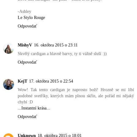
-Ashley
Le Stylo Rouge
Odpovedať
MishyV
16. októbra 2015 o 23:11
Skvělý cardigan a hlavně barvy, ty ti vážně sluší :))
Odpovedať
KejT
17. októbra 2015 o 22:54
Wow! Tak tento cardigan je naprosto boží! Hrozně se mi líbí
podobné svetříky, kterých mám plnou skřín, ale pořád mi nějaký
chybí :D
...Instantní krása...
Odpovedať
Unknown
18. októbra 2015 o 18:01