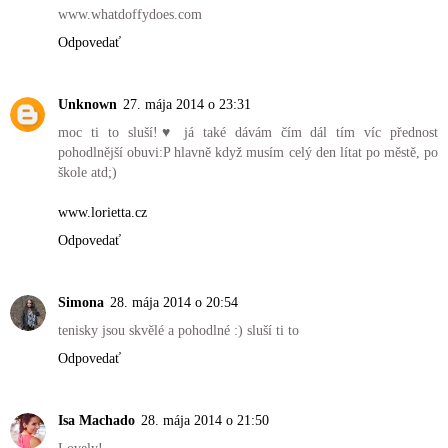
www.whatdoffydoes.com
Odpovedať
Unknown
27. mája 2014 o 23:31
moc ti to sluší!♥ já také dávám čím dál tím víc přednost
pohodlnější obuvi:P hlavně když musím celý den lítat po městě, po
škole atd;)
www.lorietta.cz
Odpovedať
Simona
28. mája 2014 o 20:54
tenisky jsou skvělé a pohodlné :) sluší ti to
Odpovedať
Isa Machado
28. mája 2014 o 21:50
Lovely!