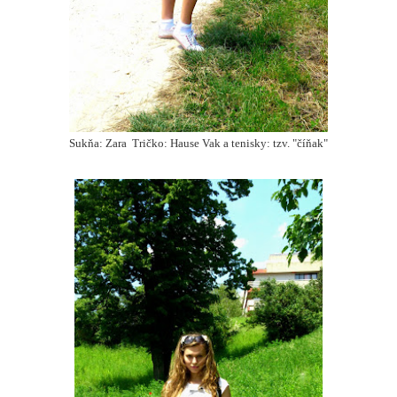
Sukňa: Zara Tričko: Hause Vak a tenisky: tzv. "číňak"