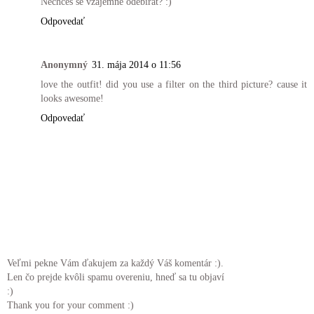
Nechceš se vzájemně odebírat? :)
Odpovedať
Anonymný
31. mája 2014 o 11:56
love the outfit! did you use a filter on the third picture? cause it
looks awesome!
Odpovedať
Veľmi pekne Vám ďakujem za každý Váš komentár :).
Len čo prejde kvôli spamu overeniu, hneď sa tu objaví
:)
Thank you for your comment :)