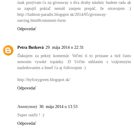
inak pozývam ťa na giveaway o dva druhy náušnic budem rada ak
sa zapojiš pokiaľ nemáš zaujem prepáč, že otravujem :)
http://fashion-paradis.blogspot.sk/2014/05/giveaway-
earring.html#comment-form
Odpovedať
Petra Butková
29. mája 2014 o 22:31
Ďakujem za pekný komentár. Veľmi ti to pristane a tiež často
nenosím vysoké topánky :D Určite súhlasím s vzájomným
nasledovaním a hneď ťa aj follovujem :)
http://byfoxygreen.blogspot.sk/
Odpovedať
Anonymný
30. mája 2014 o 13:53
Super outfit ! :)
Odpovedať