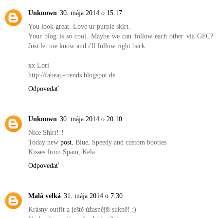
Unknown
30. mája 2014 o 15:17
You look great. Love ur purple skirt.
Your blog is so cool. Maybe we can follow each other via GFC?
Just let me know and i'll follow right back.
xx Lori
http://fabeau-trends.blogspot.de
Odpovedať
Unknown
30. mája 2014 o 20:10
Nice Shirt!!!
Today new
post
, Blue, Speedy and custom booties
Kisses from Spain, Kela
Odpovedať
Malá velká
31. mája 2014 o 7:30
Krásný outfit a ještě úžasnější sukně! :)