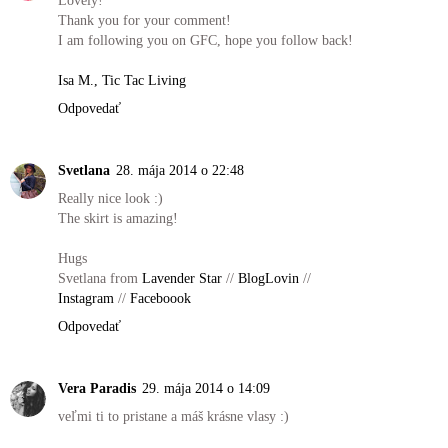
Thank you for your comment!
I am following you on GFC, hope you follow back!
Isa M., Tic Tac Living
Odpovedať
Svetlana
28. mája 2014 o 22:48
Really nice look :)
The skirt is amazing!
Hugs
Svetlana from
Lavender Star
//
BlogLovin
//
Instagram
//
Faceboook
Odpovedať
Vera Paradis
29. mája 2014 o 14:09
veľmi ti to pristane a máš krásne vlasy :)