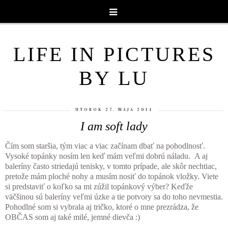
LIFE IN PICTURES
BY LU
UTOROK 27. MÁJA 2014
I am soft lady
Čím som staršia, tým viac a viac začínam dbať na pohodlnosť.
Vysoké topánky nosím len keď mám veľmi dobrú náladu. A aj
baleríny často striedajú tenisky, v tomto prípade, ale skôr nechtiac,
pretože mám ploché nohy a musím nosiť do topánok vložky. Viete
si predstaviť o koľko sa mi zúžil topánkový výber? Keďže
väčšinou sú baleríny veľmi úzke a tie potvory sa do toho nevmestia.
Pohodlné som si vybrala aj tričko, ktoré o mne prezrádza, že
OBČAS som aj také milé, jemné dievča :)