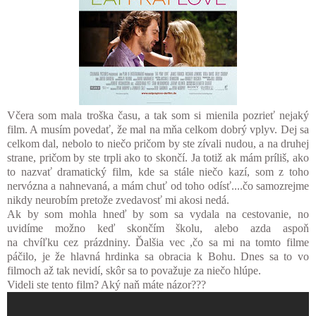
Včera som mala troška času, a tak som si mienila pozrieť nejaký
film. A musím povedať, že mal na mňa celkom dobrý vplyv. Dej sa
celkom dal, nebolo to niečo pričom by ste zívali nudou, a na druhej
strane, pričom by ste trpli ako to skončí. Ja totiž ak mám príliš, ako
to nazvať dramatický film, kde sa stále niečo kazí, som z toho
nervózna a nahnevaná, a mám chuť od toho odísť....čo samozrejme
nikdy neurobím pretože zvedavosť mi akosi nedá.
Ak by som mohla hneď by som sa vydala na cestovanie, no
uvidíme možno keď skončím školu, alebo azda aspoň
na chvíľku cez prázdniny. Ďalšia vec ,čo sa mi na tomto filme
páčilo, je že hlavná hrdinka sa obracia k Bohu. Dnes sa to vo
filmoch až tak nevidí, skôr sa to považuje za niečo hlúpe.
Videli ste tento film? Aký naň máte názor???