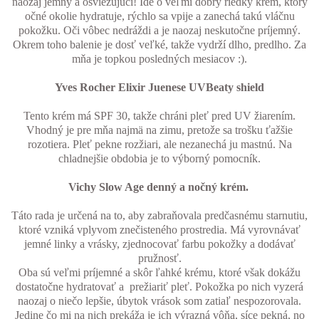
naozaj jemný a osviežujúci! Ide o veľmi dobrý riedky krém, ktorý
očné okolie hydratuje, rýchlo sa vpije a zanechá takú vláčnu
pokožku. Oči vôbec nedráždi a je naozaj neskutočne príjemný.
Okrem toho balenie je dosť veľké, takže vydrží dlho, predlho. Za
mňa je topkou posledných mesiacov :).
Yves Rocher Elixir Juenese UVBeaty shield
Tento krém má SPF 30, takže chráni pleť pred UV žiarením.
Vhodný je pre mňa najmä na zimu, pretože sa trošku ťažšie
rozotiera. Pleť pekne rozžiari, ale nezanechá ju mastnú. Na
chladnejšie obdobia je to výborný pomocník.
Vichy Slow Age denný a nočný krém.
Táto rada je určená na to, aby zabraňovala predčasnému starnutiu,
ktoré vzniká vplyvom znečisteného prostredia. Má vyrovnávať
jemné linky a vrásky, zjednocovať farbu pokožky a dodávať
pružnosť.
Oba sú veľmi príjemné a skôr ľahké krému, ktoré však dokážu
dostatočne hydratovať a prežiariť pleť. Pokožka po nich vyzerá
naozaj o niečo lepšie, úbytok vrások som zatiaľ nespozorovala.
Jedine čo mi na nich prekáža je ich výrazná vôňa, síce pekná, no