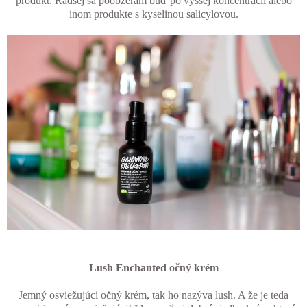
produkt. Radšej sa poobzerám buď po vyššej koncentrácií alebo
inom produkte s kyselinou salicylovou.
Lush Enchanted očný krém
Jemný osviežujúci očný krém, tak ho nazýva lush. A že je teda