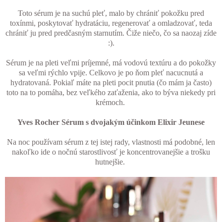
Toto sérum je na suchú pleť, malo by chrániť pokožku pred
toxínmi, poskytovať hydratáciu, regenerovať a omladzovať, teda
chrániť ju pred predčasným starnutím. Čiže niečo, čo sa naozaj zíde
:).
Sérum je na pleti veľmi príjemné, má vodovú textúru a do pokožky
sa veľmi rýchlo vpije. Celkovo je po ňom pleť nacucnutá a
hydratovaná. Pokiaľ máte na pleti pocit pnutia (čo mám ja často)
toto na to pomáha, bez veľkého zaťaženia, ako to býva niekedy pri
krémoch.
Yves Rocher Sérum s dvojakým účinkom Elixir Jeunese
Na noc používam sérum z tej istej rady, vlastnosti má podobné, len
nakoľko ide o nočnú starostlivosť je koncentrovanejšie a trošku
hutnejšie.