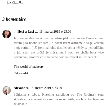
O
16:20:00
ZDIEĽAŤ
3 komentáre
... Hevi a Luci ...
18. marca 2019 o 23:06
Já momentálně večer pleť vyčistím pleťovou vodou Bione a dám
sérum ( to hodně střídám ) a noční krém oriflame a to je veškerá
moje rutina :-) Já jsem na tohle dost lenoch a někdy se jen odlíčím
a jdu spát, ale určitě je sféra, které bych se chtěla letos více
pověnovat, protože co si budeme povídat dvacet mi už není :D
The world of makeup
Odpovedať
Alexandra
18. marca 2019 o 23:29
Súhlasím s tebou. Kyselinu salicilovú od The Ordinary som
skúšala aj ja a neskutočne som sa na ňu tešila, ale bolo to obrovské
sklamanie