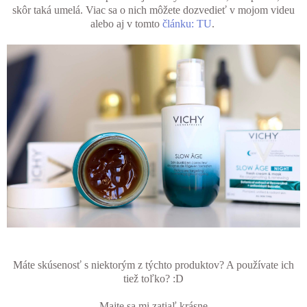
skôr taká umelá. Viac sa o nich môžete dozvedieť v mojom videu
alebo aj v tomto
článku: TU
.
Máte skúsenosť s niektorým z týchto produktov? A používate ich
tiež toľko? :D
Majte sa mi zatiaľ krásne