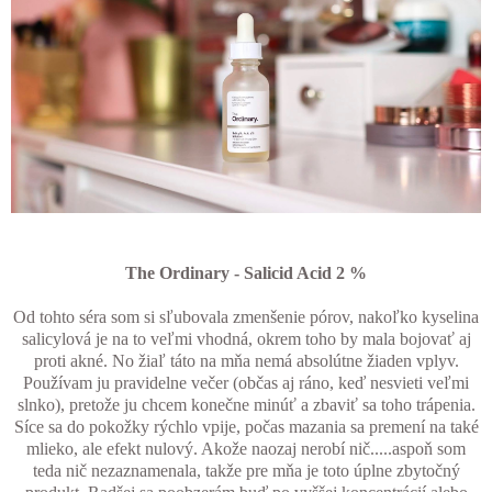
The Ordinary - Salicid Acid 2 %
Od tohto séra som si sľubovala zmenšenie pórov, nakoľko kyselina
salicylová je na to veľmi vhodná, okrem toho by mala bojovať aj
proti akné. No žiaľ táto na mňa nemá absolútne žiaden vplyv.
Používam ju pravidelne večer (občas aj ráno, keď nesvieti veľmi
slnko), pretože ju chcem konečne minúť a zbaviť sa toho trápenia.
Síce sa do pokožky rýchlo vpije, počas mazania sa premení na také
mlieko, ale efekt nulový. Akože naozaj nerobí nič.....aspoň som
teda nič nezaznamenala, takže pre mňa je toto úplne zbytočný