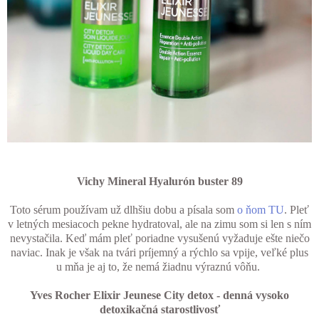
Vichy Mineral Hyalurón buster 89
Toto sérum používam už dlhšiu dobu a písala som
o ňom TU
. Pleť
v letných mesiacoch pekne hydratoval, ale na zimu som si len s ním
nevystačila. Keď mám pleť poriadne vysušenú vyžaduje ešte niečo
naviac. Inak je však na tvári príjemný a rýchlo sa vpije, veľké plus
u mňa je aj to, že nemá žiadnu výraznú vôňu.
Yves Rocher Elixir Jeunese City detox - denná vysoko
detoxikačná starostlivosť