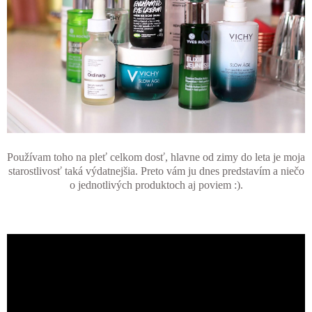
Používam toho na pleť celkom dosť, hlavne od zimy do leta je moja
starostlivosť taká výdatnejšia. Preto vám ju dnes predstavím a niečo
o jednotlivých produktoch aj poviem :).