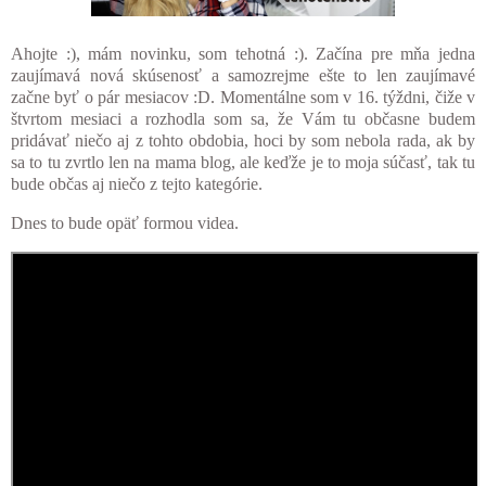
Ahojte :), mám novinku, som tehotná :). Začína pre mňa jedna
zaujímavá nová skúsenosť a samozrejme ešte to len zaujímavé
začne byť o pár mesiacov :D. Momentálne som v 16. týždni, čiže v
štvrtom mesiaci a rozhodla som sa, že Vám tu občasne budem
pridávať niečo aj z tohto obdobia, hoci by som nebola rada, ak by
sa to tu zvrtlo len na mama blog, ale keďže je to moja súčasť, tak tu
bude občas aj niečo z tejto kategórie.
Dnes to bude opäť formou videa.