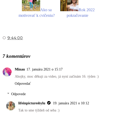
Ako sa
Rok 2022
motivovať k cvičeniu?
pokračovanie
O
9:44:00
ZDIEĽAŤ
7 komentárov
Minau
17. januára 2021 o 15:17
Ahojky, moc děkuji za video, já nyní začínám 16. týden :)
Odpovedať
Odpovede
lifeinpicturesbylu
19. januára 2021 o 10:12
Tak to sme týždeň od seba :)