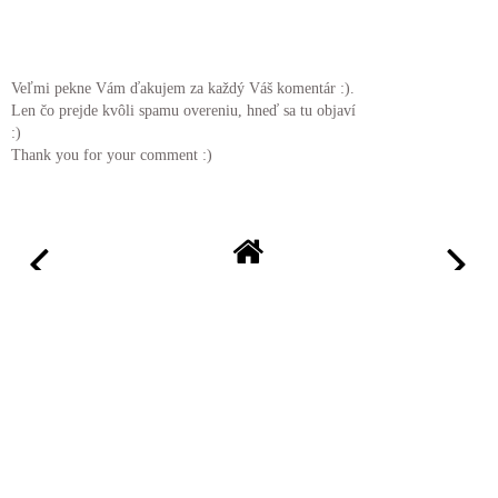
Veľmi pekne Vám ďakujem za každý Váš komentár :).
Len čo prejde kvôli spamu overeniu, hneď sa tu objaví
:)
Thank you for your comment :)
ZOBRAZIŤ WEBOVÚ VERZIU
©
2026
Life in pictures by Lu
| All rights reserved.
BLOG DESIGN CREATED BY
pipdig