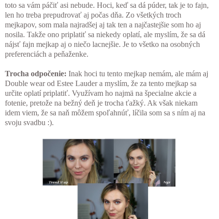
toto sa vám páčiť asi nebude. Hoci, keď sa dá púder, tak je to fajn,
len ho treba prepudrovať aj počas dňa. Zo všetkých troch
mejkapov, som mala najradšej aj tak ten a najčastejšie som ho aj
nosila. Takže ono priplatiť sa niekedy oplatí, ale myslím, že sa dá
nájsť fajn mejkap aj o niečo lacnejšie. Je to všetko na osobných
preferenciách a peňaženke.
Trocha odpočenie:
Inak hoci tu tento mejkap nemám, ale mám aj
Double wear od Estee Lauder a myslím, že za tento mejkap sa
určite oplatí priplatiť. Využívam ho najmä na špecialne akcie a
fotenie, pretože na bežný deň je trocha ťažký. Ak však niekam
idem viem, že sa naň môžem spoľahnúť, líčila som sa s ním aj na
svoju svadbu :).