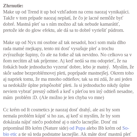
Zhrnutie:
Make up od Trend it up bol vzhľadom na cenu naozaj vynikajúci.
Takže v tom prípade naozaj neplatí, že čo je lacné nemôže byť
dobré. Mastná pleť sa s ním možno až tak nebude kamarátiť,
pretože ide do glow efektu, ale dá sa to dobré vyriešiť púdrom.
Make up od Nyx mi osobne až tak nesadol, hoci som mala dlho
rada matné mejkapy, tento mi dosť vysušuje pleť a trochu
zvýrazňuje šupiny, čo ale na fotke až tak nevidno. No celkovo sa v
ňom necítim až tak príjemne. Aj keď nedá sa mu odoprieť, že na
fotkách bude jednoducho vyzerať dobre, lebo je matný. Myslím, že
skôr sadne bezproblémovej pleti, poprípade mastnejšej. Okrem toho
aj napriek tomu, že ma mnoho odtieňov, tak sa mi zdá, že ani jeden
sa nedokáže úplne prispôsobiť pleti. Ja si jednoducho nikdy úplne
neviem vybrať presný odtieň a keď s pleťou ten iný odtieň nesadne,
mám problém :D. (Ale možno je len chyba vo mne)
Cc krém od It cosmetics je naozaj dosť drahý, ale asi by som
nemala problém kúpiť si ho zas, aj keď si myslím, že by som
dokázala nájsť niečo podobné aj o niečo lacnejšie. Dosť mi
pripomínal Bb krém (Nature side)
od Pupa
alebo Bb krém od
So-
bio etic
a tie sú teda podstatne lacnejšie. Ak máte dosť mastnú pleť