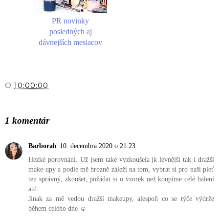
PR novinky
posledných aj
dávnejších mesiacov
O
10:00:00
ZDIEĽAŤ
1 komentár
Barborah
10. decembra 2020 o 21:23
Hezké porovnání. Už jsem také vyzkoušela jk levnější tak i dražší
make-upy a podle mě hrozně záleží na tom, vybrat si pro naši pleť
ten správný, zkoušet, požádat si o vzorek než koupíme celé balení
atd.
Jinak za mě vedou dražší makeupy, alespoň co se týče výdrže
během celého dne ☺️