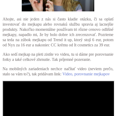
Ahojte, asi nie jeden z nás si často kladie otázku, či sa oplatí
investovať do mejkapu alebo rovnakú službu spravia aj lacnejšie
produkty. Nakoľko momentálne používam tri rôzne cenovo odlišné
mejkapy, napadlo mi, že by bolo dobre ich zrecenzovať. Pozrieme
sa teda na zúbok mejkapu od Trend it up, ktorý stojí 6 eur, potom
od Nyx za 16 eur a nakoniec CC krému od It cosmetics za 39 eur.
Ako sedí mejkap na pleti zistíte vo videu, tu si dáme pre porovnanie
fotky a také celkové zhrnutie. Tak príjemné pozeranie.
Na mobilných zariadeniach nechce načítať video (neviem prečo,
stalo sa vám to?), tak pridávam link:
Video, porovnanie mejkapov