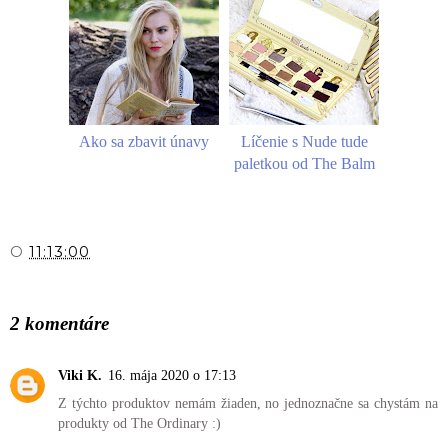
Ako sa zbavit únavy
Líčenie s Nude tude
paletkou od The Balm
O
11:13:00
ZDIEĽAŤ
2 komentáre
Viki K.
16. mája 2020 o 17:13
Z týchto produktov nemám žiaden, no jednoznačne sa chystám na
produkty od The Ordinary :)