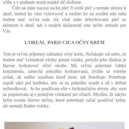
vôňu a v podstate nemá nejaké zlé zloženie.
Čiže ak máte naozaj suchú pleť či zrelú pleť a nemáte sklony k
akné, mohol by vám vyhovovať a možno ho na rozdiel odo mňa
budete mať veľmi radi. Ak však máte dehydrovanú pleť so
sklonom k akné, tak s mojich skúseností toto určite nebude pre
Vás.
L’OREÁL PARIS CICA OČNY KRÉM
Toto je veľmi príjemný základný očný krém. Nečakajte od neho, že
budete mať vyhladené všetky jemné vrásky, pretože jeho úlohou je
hlavne hydratovať očné okolie. Má veľmi príjemnú ľahkú
konzisteniu, zanechá pokožku hydratovanú, rýchlo sa vstrebe
avšak, ak naňho nanášam hneď tiene, tak žmolkuje. Potrebuje
aspoň takú pol hodinku, aby sa na pokožke usadil a už s tieňmi
nežmolkoval. Ja ho používam ešte s hydratačným sérom, aby som
sa popasovala aj s jemnými vráskami pri očiach. Myslím, že takýto
krém ocenia hlavne slečny, ktoré potrebujú začať používať krém,
ale nemajú žiadne vrásky.