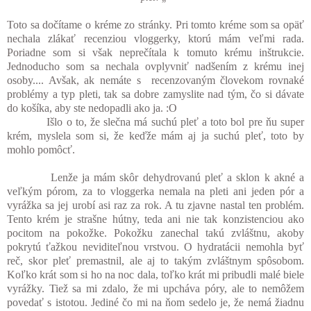
Toto sa dočítame o kréme zo stránky. Pri tomto kréme s
om sa opäť
nechala zlákať recenziou vloggerky, ktorú mám veľmi rada.
Poriadne som si však neprečítala k tomuto krému inštrukcie.
Jednoducho som sa nechala ovplyvniť nadšením z krému inej
osoby.... Avšak, ak nemáte s recenzovaným človekom rovnaké
problémy a typ pleti, tak sa dobre zamyslite nad tým, čo si dávate
do košíka, aby ste nedopadli ako ja. :O
Išlo o to, že slečna má suchú pleť a toto bol pre ňu super
krém, myslela som si, že keďže mám aj ja suchú pleť, toto by
mohlo pomôcť.
Lenže ja mám skôr dehydrovanú pleť a sklon k akné a
veľkým pórom, za to vloggerka nemala na pleti ani jeden pór a
vyrážka sa jej urobí asi raz za rok. A tu zjavne nastal ten problém.
Tento krém je strašne hútny, teda ani nie tak konzistenciou ako
pocitom na pokožke. Pokožku zanechal takú zvláštnu, akoby
pokrytú ťažkou neviditeľnou vrstvou. O hydratácii nemohla byť
reč, skor pleť premastnil, ale aj to takým zvláštnym spôsobom.
Koľko krát som si ho na noc dala, toľko krát mi pribudli malé biele
vyrážky. Tiež sa mi zdalo, že mi upcháva póry, ale to nemôžem
povedať s istotou. Jediné čo mi na ňom sedelo je, že nemá žiadnu