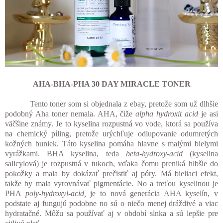
AHA-BHA-PHA 30 DAY MIRACLE TONER
Tento toner som si objednala z ebay, pretože som už dlhšie
podobný Aha toner nemala. AHA, čiže
alpha hydroxit acid
je asi
väčšine známy. Je to kyselina rozpustná vo vode, ktorá sa používa
na chemický píling, pretože urýchľuje odlupovanie odumretých
kožných buniek. Táto kyselina pomáha hlavne s malými bielymi
vyrážkami. BHA kyselina, teda
beta-hydroxy-acid
(kyselina
salicylová) je rozpustná v tukoch, vďaka čomu preniká hlbšie do
pokožky a mala by dokázať prečistiť aj póry. Má bieliaci efekt,
takže by mala vyrovnávať pigmentácie. No a treťou kyselinou je
PHA
poly-hydroxyl-acid,
je to nová generácia AHA kyselín, v
podstate aj fungujú podobne no sú o niečo menej dráždivé a viac
hydratačné. Môžu sa používať aj v období slnka a sú lepšie pre