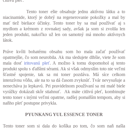
citlivú pleť.
Tento toner ešte obsahuje jednu aktívnu látku a to
niacinamide, ktorý je dobrý na regenerovanie pokožky a mal by
mať tiež bieliace účinky. Tento toner by sa mal používať aj s
mydlom a krémom z rovnakej sady, avšak ja som si zvolila len
jeden produkt, nakoľko už len on samotný má mnoho aktívnych
látok.
Práve kvôli bohatému obsahu som ho mala začať používať
opatrnejšie, čo som neurobila. Ak ma sledujete dlhšie, viete že som
mala dosť
iritovanú pleť
. A možno k tomu dopomohol aj tento
produkt spolu s ďalšími sérami. Ak si však odmyslím toto nie veľmi
šťastné spojenie, tak sa mi toner pozdáva. Má síce celkom
intenzívnu vôňu, ale na to sa dá časom zvyknúť. Tvár nevysušuje a
nenecháva ju lepkavú. Pri pravidelnom používaní sa mi malé biele
vyrážky dokázali skôr stiahnuť. Ak máte citlivú pleť, kombinujte
tento toner s inými veľmi opatrne, radšej pomalším tempom, aby si
naňho pleť postupne privykla.
PYUNKANG YUL ESSENCE TONER
Tento toner som si dala do košíka po tom, čo som naň našla