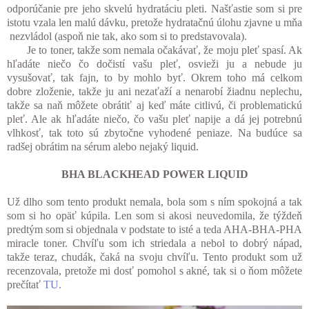
odporúčanie pre jeho skvelú hydratáciu pleti. Našťastie som si pre
istotu vzala len malú dávku, pretože hydratačnú úlohu zjavne u mňa
nezvládol (aspoň nie tak, ako som si to predstavovala).
Je to toner, takže som nemala očakávať, že moju pleť spasí. Ak
hľadáte niečo čo dočistí vašu pleť, osvieži ju a nebude ju
vysušovať, tak fajn, to by mohlo byť. Okrem toho má celkom
dobre zloženie, takže ju ani nezaťaží a nenarobí žiadnu neplechu,
takže sa naň môžete obrátiť aj keď máte citlivú, či problematickú
pleť. Ale ak hľadáte niečo, čo vašu pleť napije a dá jej potrebnú
vlhkosť, tak toto sú zbytočne vyhodené peniaze. Na budúce sa
radšej obrátim na sérum alebo nejaký liquid.
BHA BLACKHEAD POWER LIQUID
Už dlho som tento produkt nemala, bola som s ním spokojná a tak
som si ho opäť kúpila. Len som si akosi neuvedomila, že týždeň
predtým som si objednala v podstate to isté a teda AHA-BHA-PHA
miracle toner. Chvíľu som ich striedala a nebol to dobrý nápad,
takže teraz, chudák, čaká na svoju chvíľu. Tento produkt som už
recenzovala, pretože mi dosť pomohol s akné, tak si o ňom môžete
prečítať
TU.