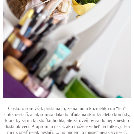
Čoskoro som však prišla na to, že na moju kozmetiku mi “len"
stolík nestačí, a tak som sa dala do hľadania skrinky alebo komódy,
ktorá by sa mi ku stolíku hodila, ale zároveň by sa do nej zmestilo
dostatok vecí. A aj som ju našla, ako môžete vidieť na fotke :), len
mi už opäť nejak nestačí..... no budem to musieť nejak vyriešiť.