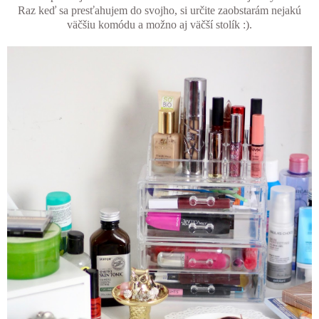
Raz keď sa presťahujem do svojho, si určite zaobstarám nejakú
väčšiu komódu a možno aj väčší stolík :).