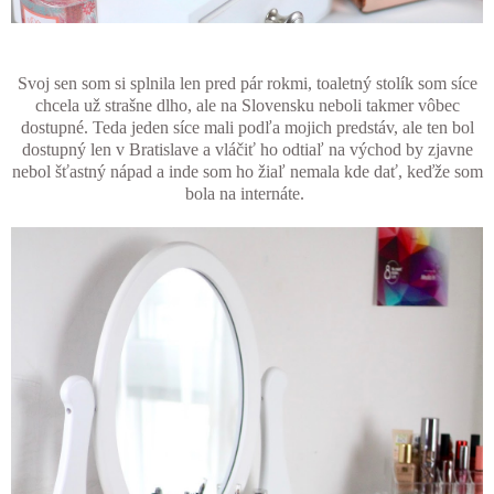
Svoj sen som si splnila len pred pár rokmi, toaletný stolík som síce
chcela už strašne dlho, ale na Slovensku neboli takmer vôbec
dostupné. Teda jeden síce mali podľa mojich predstáv, ale ten bol
dostupný len v Bratislave a vláčiť ho odtiaľ na východ by zjavne
nebol šťastný nápad a inde som ho žiaľ nemala kde dať, keďže som
bola na internáte.