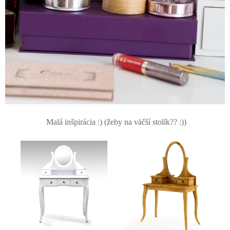
Malá inšpirácia :) (žeby na väčší stolík?? :))