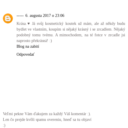
-----
6. augusta 2017 o 23:06
Krása.♥ Já svůj kosmetický koutek už mám, ale až někdy budu
bydlet ve vlastním, koupím si nějaký krásný i se zrcadlem. Nějaký
podobný tomu tvému. A mimochodem, na té fotce v zrcadle jsi
naprosto překrásná! :)
Blog na zabití
Odpovedať
Veľmi pekne Vám ďakujem za každý Váš komentár :).
Len čo prejde kvôli spamu overeniu, hneď sa tu objaví
:)