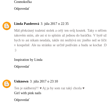
Cosmokočka
Odpovedať
Linda Pazderová
3. júla 2017 o 22:35
Máš překrásný toaletní stolek a celý ten svůj koutek. Taky o něčem
takovém sním, ale asi si to splním až jednou do baráčku. V bytě už
bych to asi nikam neudala, takže mi nezbývá nic jiného než se líčit
v koupelně. Ale na stránku se určitě podívám a budu se kochat :D
:)
Inspiration by Linda
Odpovedať
Unknown
3. júla 2017 o 23:10
Ten je nádherný!! ♥ Aj ja by som raz taký chcela ♥
Girl with pink nails
Odpovedať