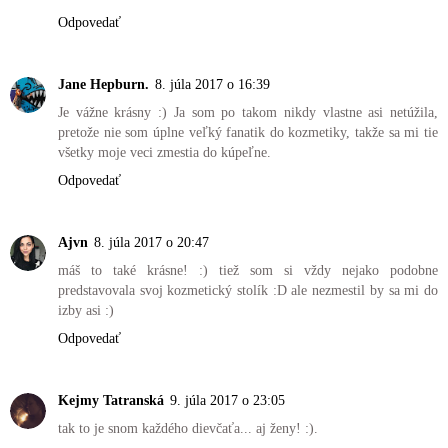
Odpovedať
Jane Hepburn.
8. júla 2017 o 16:39
Je vážne krásny :) Ja som po takom nikdy vlastne asi netúžila,
pretože nie som úplne veľký fanatik do kozmetiky, takže sa mi tie
všetky moje veci zmestia do kúpeľne.
Odpovedať
Ajvn
8. júla 2017 o 20:47
máš to také krásne! :) tiež som si vždy nejako podobne
predstavovala svoj kozmetický stolík :D ale nezmestil by sa mi do
izby asi :)
Odpovedať
Kejmy Tatranská
9. júla 2017 o 23:05
tak to je snom každého dievčaťa... aj ženy! :).