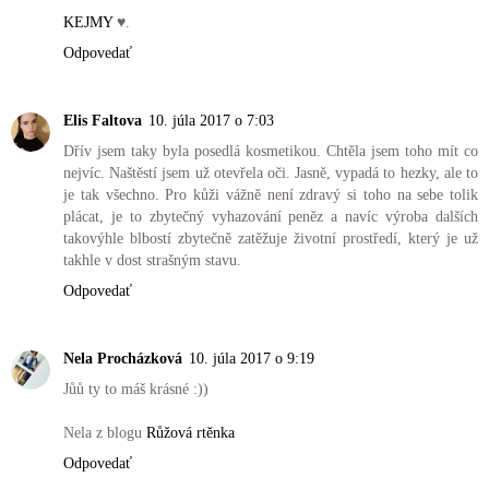
KEJMY
♥.
Odpovedať
Elis Faltova
10. júla 2017 o 7:03
Dřív jsem taky byla posedlá kosmetikou. Chtěla jsem toho mít co
nejvíc. Naštěstí jsem už otevřela oči. Jasně, vypadá to hezky, ale to
je tak všechno. Pro kůži vážně není zdravý si toho na sebe tolik
plácat, je to zbytečný vyhazování peněz a navíc výroba dalších
takovýhle blbostí zbytečně zatěžuje životní prostředí, který je už
takhle v dost strašným stavu.
Odpovedať
Nela Procházková
10. júla 2017 o 9:19
Jůů ty to máš krásné :))
Nela z blogu
Růžová rtěnka
Odpovedať