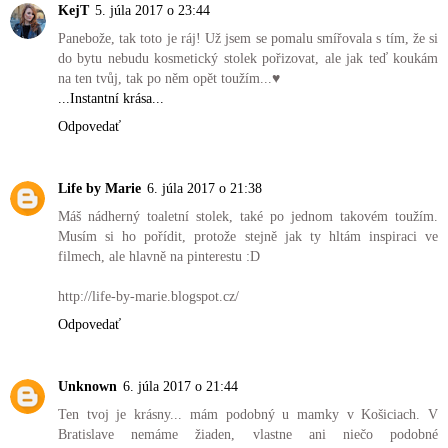
KejT
5. júla 2017 o 23:44
Panebože, tak toto je ráj! Už jsem se pomalu smířovala s tím, že si
do bytu nebudu kosmetický stolek pořizovat, ale jak teď koukám
na ten tvůj, tak po něm opět toužím...♥
...Instantní krása...
Odpovedať
Life by Marie
6. júla 2017 o 21:38
Máš nádherný toaletní stolek, také po jednom takovém toužím.
Musím si ho pořídit, protože stejně jak ty hltám inspiraci ve
filmech, ale hlavně na pinterestu :D
http://life-by-marie.blogspot.cz/
Odpovedať
Unknown
6. júla 2017 o 21:44
Ten tvoj je krásny... mám podobný u mamky v Košiciach. V
Bratislave nemáme žiaden, vlastne ani niečo podobné