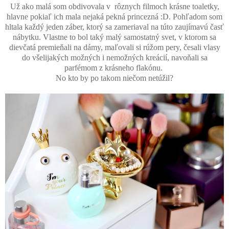
Už ako malá som obdivovala v rôznych filmoch krásne toaletky,
hlavne pokiaľ ich mala nejaká pekná princezná :D. Pohľadom som
hltala každý jeden záber, ktorý sa zameriaval na túto zaujímavú časť
nábytku. Vlastne to bol taký malý samostatný svet, v ktorom sa
dievčatá premieňali na dámy, maľovali si rúžom pery, česali vlasy
do všelijakých možných i nemožných kreácií, navoňali sa
parfémom z krásneho flakónu.
No kto by po takom niečom netúžil?