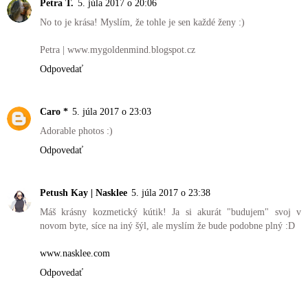
Petra T.
5. júla 2017 o 20:06
No to je krása! Myslím, že tohle je sen každé ženy :)
Petra | www.mygoldenmind.blogspot.cz
Odpovedať
Caro *
5. júla 2017 o 23:03
Adorable photos :)
Odpovedať
Petush Kay | Nasklee
5. júla 2017 o 23:38
Máš krásny kozmetický kútik! Ja si akurát "budujem" svoj v
novom byte, síce na iný šýl, ale myslím že bude podobne plný :D
www.nasklee.com
Odpovedať