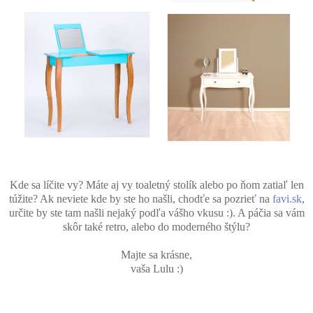
Kde sa líčite vy? Máte aj vy toaletný stolík alebo po ňom zatiaľ len
túžite? Ak neviete kde by ste ho našli, chodťe sa pozrieť na
favi.sk
,
určite by ste tam našli nejaký podľa vášho vkusu :). A páčia sa vám
skôr také retro, alebo do moderného štýlu?
Majte sa krásne,
vaša Lulu :)