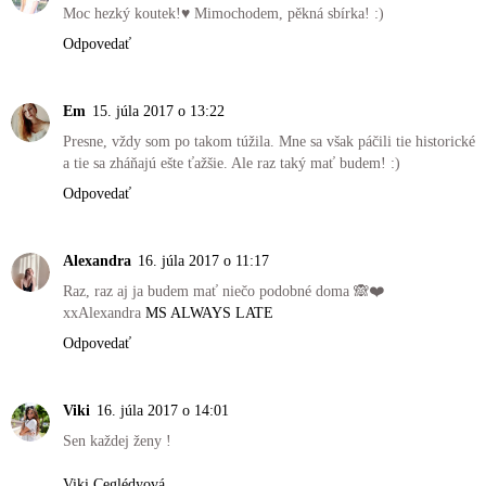
Moc hezký koutek!♥ Mimochodem, pěkná sbírka! :)
Odpovedať
Em
15. júla 2017 o 13:22
Presne, vždy som po takom túžila. Mne sa však páčili tie historické
a tie sa zháňajú ešte ťažšie. Ale raz taký mať budem! :)
Odpovedať
Alexandra
16. júla 2017 o 11:17
Raz, raz aj ja budem mať niečo podobné doma 🙈❤️
xxAlexandra
MS ALWAYS LATE
Odpovedať
Viki
16. júla 2017 o 14:01
Sen každej ženy !
Viki Ceglédyová