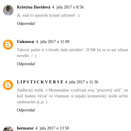
Kristýna Davidová
4. júla 2017 o 8:56
Jé, máš to opravdu krásně zařízené! :)
Odpovedať
Unknown
4. júla 2017 o 11:09
Takový pultín si z hloubi duše závidím! :D Mě by se to ani nikam
nevešlo :/ :)
Odpovedať
L I P S T I C K V E R S E
4. júla 2017 o 11:36
Nádherný stolík :) Momentálne využívam svoj "pracovný stôl", no
keď budem bývať vo vlastnom si nejaký kozmetický stolík určite
zaobstarám aj ja :)
Odpovedať
hermator
4. júla 2017 o 13:50