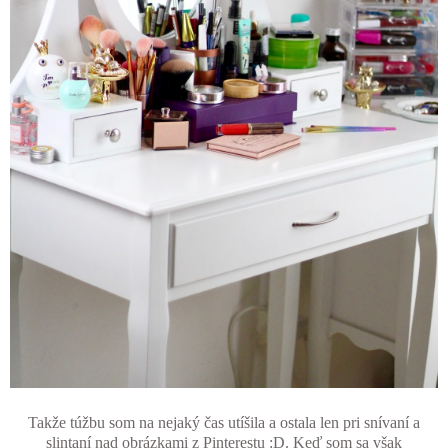
Takže túžbu som na nejaký čas utíšila a ostala len pri snívaní a
slintaní nad obrázkami z Pinterestu :D. Keď som sa však