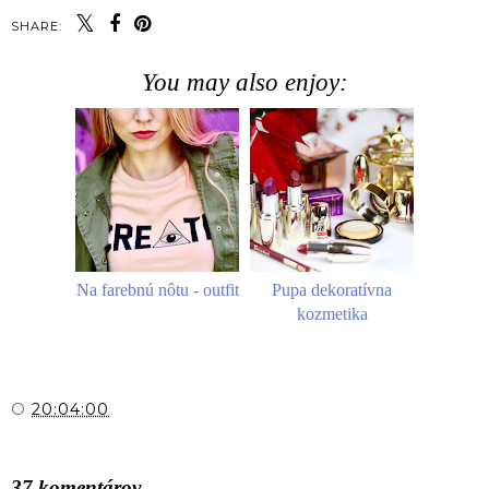
SHARE:
You may also enjoy:
Na farebnú nôtu - outfit
Pupa dekoratívna
kozmetika
O
20:04:00
ZDIEĽAŤ
37 komentárov