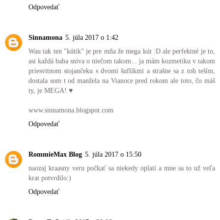
Odpovedať
Sinnamona
5. júla 2017 o 1:42
Wau tak ten "kútik" je pre mňa že mega kút :D ale perfektné je to,
asi každá baba sníva o niečom takom... ja mám kozmetiku v takom
priesvitnom stojančeku s dvomi šuflíkmi a strašne sa z toh teším,
dostala som t od manžela na Vianoce pred rokom ale toto, čo máš
ty, je MEGA! ♥
www.sinnamona.blogspot.com
Odpovedať
RommieMax Blog
5. júla 2017 o 15:50
naozaj kraasny veru počkať sa niekedy oplatí a mne sa to už veľa
krat potvrdilo:)
Odpovedať