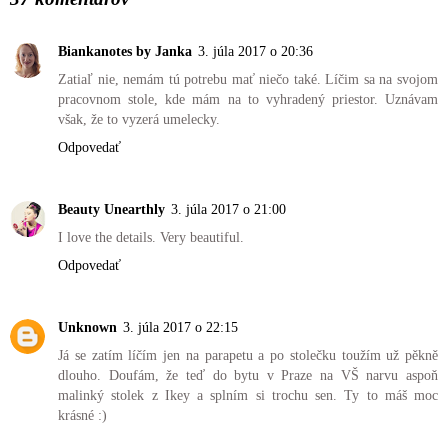
Biankanotes by Janka
3. júla 2017 o 20:36
Zatiaľ nie, nemám tú potrebu mať niečo také. Líčim sa na svojom
pracovnom stole, kde mám na to vyhradený priestor. Uznávam
však, že to vyzerá umelecky.
Odpovedať
Beauty Unearthly
3. júla 2017 o 21:00
I love the details. Very beautiful.
Odpovedať
Unknown
3. júla 2017 o 22:15
Já se zatím líčím jen na parapetu a po stolečku toužím už pěkně
dlouho. Doufám, že teď do bytu v Praze na VŠ narvu aspoň
malinký stolek z Ikey a splním si trochu sen. Ty to máš moc
krásné :)