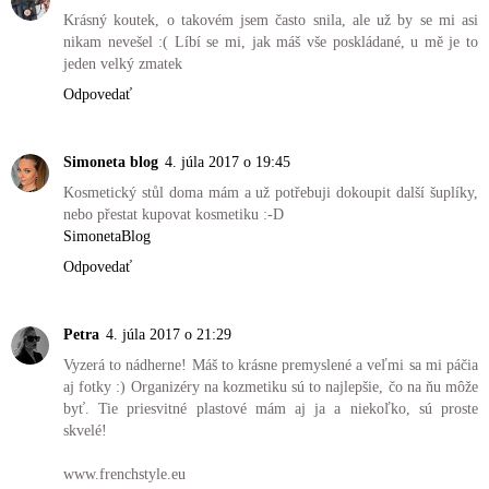
Krásný koutek, o takovém jsem často snila, ale už by se mi asi
nikam nevešel :( Líbí se mi, jak máš vše poskládané, u mě je to
jeden velký zmatek
Odpovedať
Simoneta blog
4. júla 2017 o 19:45
Kosmetický stůl doma mám a už potřebuji dokoupit další šuplíky,
nebo přestat kupovat kosmetiku :-D
SimonetaBlog
Odpovedať
Petra
4. júla 2017 o 21:29
Vyzerá to nádherne! Máš to krásne premyslené a veľmi sa mi páčia
aj fotky :) Organizéry na kozmetiku sú to najlepšie, čo na ňu môže
byť. Tie priesvitné plastové mám aj ja a niekoľko, sú proste
skvelé!
www.frenchstyle.eu