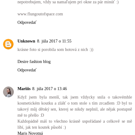
nepotrebujem, vždy sa namaľujem pri okne za pár minúť :)
www.flungoutofspace.com
Odpovedať
Unknown
8. júla 2017 o 11:55
krásne foto si porobila som hotová z nich :))
Desire fashion blog
Odpovedať
Mariiis
8. júla 2017 o 13:46
Když jsem byla menší, tak jsem vždycky snila o takovémhle
kosmetickém koutku a zlášť o tom stole s tím zrcadlem :D byl to
takový můj dětský sen, kterej se nikdy neplnil, ale nějak postupně
mě to přešlo :D
Každopádně máš to všechno krásně uspořádané a celkově se mě
líbí, jak ten koutek působí :)
Maris Novotná