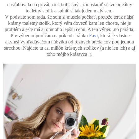
nasťahovala na privát, cieľ bol jasný - zaobstarať si svoj ideálny
toaletný stolík a splniť si tak jeden malý sen.
V podstate som rada, že som si musela počkať, pretože teraz nájsť
krásny toaletný stolík, ktorý vám dovezú kam len chcete, nie je
problém a ešte má aj omnoho lepšiu cenu. A ten výber...no paráda!
Pre výber odporúčam napríklad stránku
Favi
, ktorá je vlastne
akýmsi vyhľadávačom nábytku od rôznych predajcov pod jednou
strechou. Nájdete tu asi milión krásnych stolíkov (a nie len ich) a aj
toho môjho krásavca :).