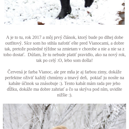
A je to tu, rok 2017 a môj prvý článok, ktorý bude po dlhej dobe
outfitový. Síce som ho stihla nafotiť e
šte pred Vianocami, a dobre
tak, pretože posledné týždne sa zmietam v chorobe a nie a nie sa z
toho dostať.
Dúfam, že tu nebude platiť pravidlo, ako na nový rok,
tak po celý :O, lebo som došla!
Červená je farba Vianoc, ale pre mňa je aj farbou zimy, dokáže
perfektne oživiť každý chmúrny a tmavý deň, pokiaľ ju nosíte na
kabáte účinok sa znásobuje :). Tento kabát mám rada pre jeho
dĺžku, dokáže ma dobre zahriať a čo sa skrýva pod ním, uvidíte
nižšie :).