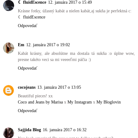
☾ fluidEscence
12. januára 2017 o 15:49
Krásne fotky, úžasný kabát a nielen kabát,aj sukňa je perfektná c:
☾ fluidEscence
Odpovedať
Em
12. januára 2017 o 19:02
Kabát krásny, ale absolútne ma dostala tá sukňa :o úplne wow,
presne takéto veci sa mi veeeeľmi páčia :)
Odpovedať
cocojeans
13. januára 2017 o 13:05
Beautiful pieces! xx
Coco and Jeans by Marisa
x
My Instagram
x
My Bloglovin
Odpovedať
Sajjida Blog
16. januára 2017 o 16:32