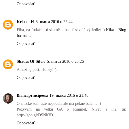
Odpovedať
Kristen H
5. marca 2016 o 22:44
Fíha, na fotkách sú skutočne badať skvelé výsledky :)
Kika – Blog
for smile
Odpovedať
Shades Of Silvie
5. marca 2016 o 23:26
Amazing post, Honey! (:
Odpovedať
Biancaprincipessa
19. marca 2016 o 21:48
O znacke som este nepocula ale ma pekne balenie :)
Pozyvam na velku GA o Rimmel, Niveu a ine, tu:
http://goo.gl/DSNk3D
Odpovedať