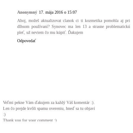
Anonymný
17. mája 2016 o 15:07
Ahoj, možeš aktualizovat clanok ci ti kozmetika pomohla aj pri
dlhsom používaní? Synovec ma len 13 a strasne problematickú
pleť, už neviem čo mu kúpiť. Ďakujem
Odpovedať
Veľmi pekne Vám ďakujem za každý Váš komentár :).
Len čo prejde kvôli spamu overeniu, hneď sa tu objaví
:)
Thank you for your comment :)