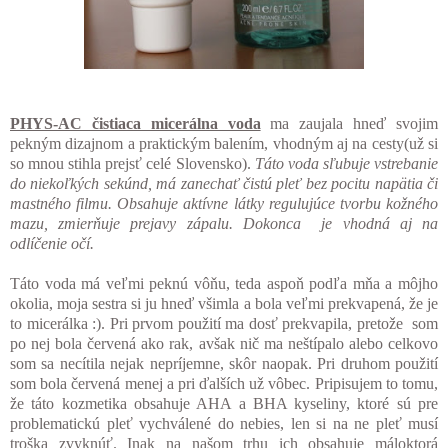
PHYS-AC čistiaca micerálna voda
ma zaujala hneď svojim
pekným dizajnom a praktickým balením, vhodným aj na cesty(už si
so mnou stihla prejsť celé Slovensko).
Táto voda sľubuje vstrebanie
do niekoľkých sekúnd, má zanechať čistú pleť bez pocitu napätia či
mastného filmu. Obsahuje aktívne látky regulujúce tvorbu kožného
mazu, zmierňuje prejavy zápalu. Dokonca je vhodná aj na
odlíčenie očí.
Táto voda má veľmi peknú vôňu, teda aspoň podľa mňa a môjho
okolia, moja sestra si ju hneď všimla a bola veľmi prekvapená, že je
to micerálka :). Pri prvom použití ma dosť prekvapila, pretože som
po nej bola červená ako rak, avšak nič ma neštípalo alebo celkovo
som sa necítila nejak nepríjemne, skôr naopak. Pri druhom použití
som bola červená menej a pri ďalších už vôbec. Pripisujem to tomu,
že táto kozmetika obsahuje AHA a BHA kyseliny, ktoré sú pre
problematickú pleť vychválené do nebies, len si na ne pleť musí
troška zvyknúť. Inak na našom trhu ich obsahuje máloktorá