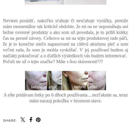
Neviem posúdiť, nakoľko sťahuje či nesťahuje vyrážky, pretože
mám momentálne tak kritické obdobie, že mi na ne nepomáhaju ani
bežne overené produkty a ako som už povedala, je to príliš krátky
čas na presné závery. Celkovo sa mi na tejto produktovej rade páči,
že je to konečne niečo napasované na citlivú aknóznu pleť a som
veľmi rada, že som ju mohla vyskúšať. V jej používaní budem aj
naďalej pokračovať a o ďalších výsledkoch vás budem informovať.
Počuli ste už o tejto značke? Máte s ňou skúsenosti???
A ešte pridávam fotky po 6 dňoch používania....nezľaknite sa, teraz
mám naozaj pokožku v hroznom stave.
SHARE: