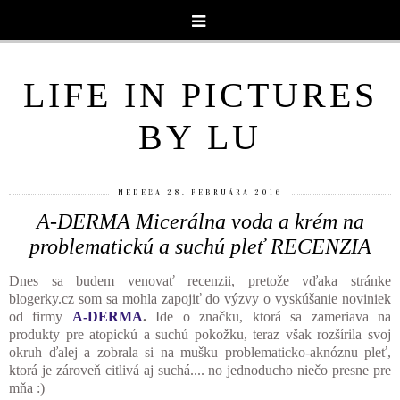
LIFE IN PICTURES
BY LU
NEDEĽA 28. FEBRUÁRA 2016
A-DERMA Micerálna voda a krém na
problematickú a suchú pleť RECENZIA
Dnes sa budem venovať recenzii, pretože vďaka stránke
blogerky.cz som sa mohla zapojiť do výzvy o vyskúšanie noviniek
od firmy
A-DERMA
.
Ide o značku, ktorá sa zameriava na
produkty pre atopickú a suchú pokožku, teraz však rozšírila svoj
okruh ďalej a zobrala si na mušku problematicko-aknóznu pleť,
ktorá je zároveň citlivá aj suchá.... no jednoducho niečo presne pre
mňa :)