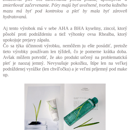
zmierňovať začervenanie. Póry majú byť uvoľnené, tvorba kožného
mazu má byť pod kontrolou a pleť by mala byť zároveň
hydratovaná.
Aj tento výrobok má v sebe AHA a BHA kyseliny, zincol, ktorý
pôsobí proti podráždeniu a tiež výhonky ovsa Rhealba, ktorý
upokojuje prejavy zápalu.
Čo sa týka účinnosti výrobku, nemôžem ju ešte posúdiť, pretože
tieto výrobky používam len týždeň, čo je pomerne krátka doba.
Avšak môžem potvrdiť, že ako produkt určený na problematickú
pleť je naozaj jemný. Nevysušuje pokožku, štípe len na veľkej
podráždenej vyrážke (len chvíľočku) a je veľmi príjemný pod make
up.