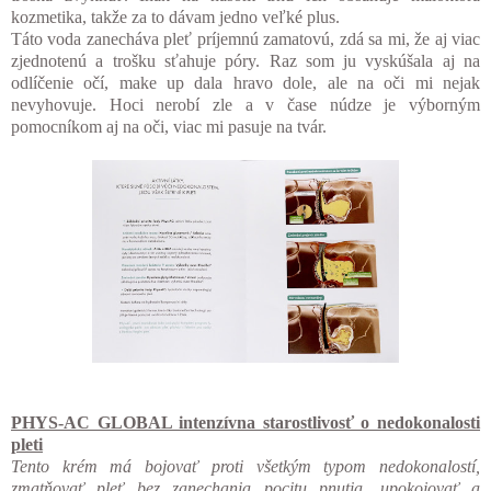
kozmetika, takže za to dávam jedno veľké plus.
Táto voda zanecháva pleť príjemnú zamatovú, zdá sa mi, že aj viac
zjednotenú a trošku sťahuje póry. Raz som ju vyskúšala aj na
odlíčenie očí, make up dala hravo dole, ale na oči mi nejak
nevyhovuje. Hoci nerobí zle a v čase núdze je výborným
pomocníkom aj na oči, viac mi pasuje na tvár.
PHYS-AC GLOBAL intenzívna starostlivosť o nedokonalosti
pleti
Tento krém má bojovať proti všetkým typom nedokonalostí,
zmatňovať pleť bez zanechania pocitu pnutia, upokojovať a