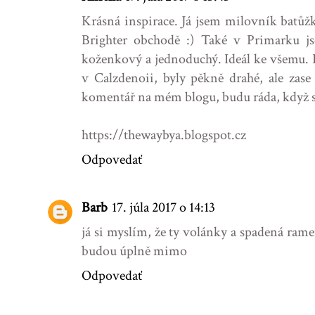
Krásná inspirace. Já jsem milovník batůžk
Brighter obchodě :) Také v Primarku js
koženkový a jednoduchý. Ideál ke všemu. 
v Calzdenoii, byly pěkně drahé, ale zase
komentář na mém blogu, budu ráda, když se z
https://thewaybya.blogspot.cz
Odpovedať
Barb
17. júla 2017 o 14:13
já si myslím, že ty volánky a spadená rame
budou úplně mimo
Odpovedať