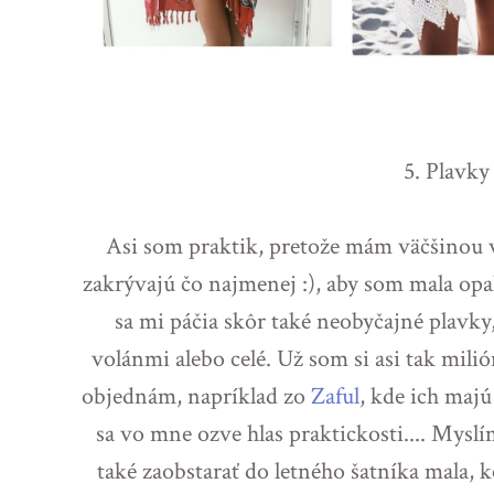
5. Plavky
Asi som praktik, pretože mám väčšinou 
zakrývajú čo najmenej :), aby som mala opal
sa mi páčia skôr také neobyčajné plavky
volánmi alebo celé. Už som si asi tak milió
objednám, napríklad zo
Zaful
, kde ich maj
sa vo mne ozve hlas praktickosti.... Myslí
také zaobstarať do letného šatníka mala, 