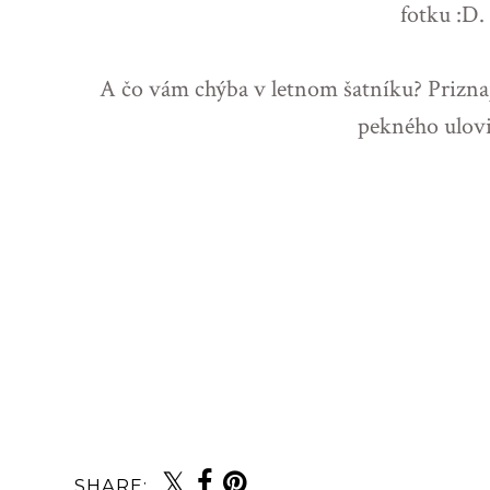
fotku :D.
A čo vám chýba v letnom šatníku? Priznajt
pekného ulovil
SHARE: