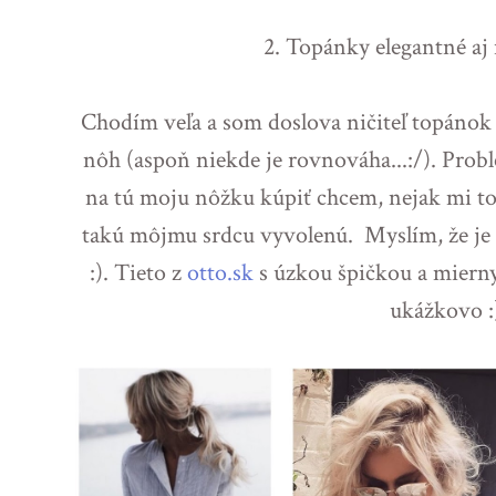
2. Topánky elegantné aj
Chodím veľa a som doslova ničiteľ topánok 
nôh (aspoň niekde je rovnováha...:/). Problé
na tú moju nôžku kúpiť chcem, nejak mi to
takú môjmu srdcu vyvolenú. Myslím, že je t
:). Tieto z
otto.sk
s úzkou špičkou a miern
ukážkovo :