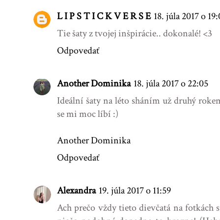
L I P S T I C K V E R S E
18. júla 2017 o 19
Tie šaty z tvojej inšpirácie.. dokonalé! <3
Odpovedať
Another Dominika
18. júla 2017 o 22:05
Ideální šaty na léto sháním už druhý rokem
se mi moc líbí :)
Another Dominika
Odpovedať
Alexandra
19. júla 2017 o 11:59
Ach prečo vždy tieto dievčatá na fotkách 