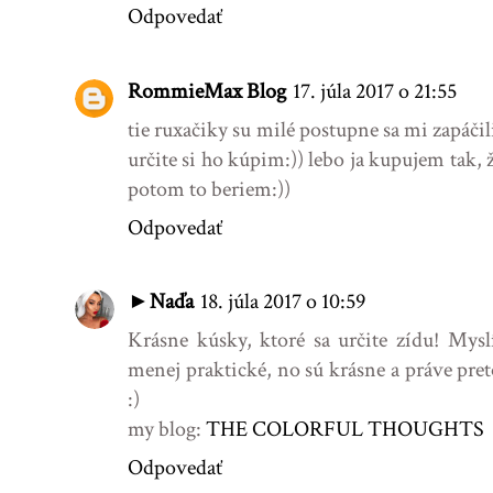
Odpovedať
RommieMax Blog
17. júla 2017 o 21:55
tie ruxačiky su milé postupne sa mi zapáčil
určite si ho kúpim:)) lebo ja kupujem tak,
potom to beriem:))
Odpovedať
►Naďa
18. júla 2017 o 10:59
Krásne kúsky, ktoré sa určite zídu! Mysl
menej praktické, no sú krásne a práve pret
:)
my blog:
THE COLORFUL THOUGHTS
Odpovedať