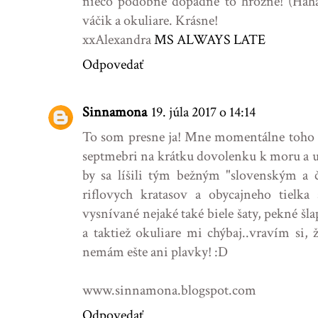
niečo podobné dopadne to hrozne! (Haha)
váčik a okuliare. Krásne!
xxAlexandra
MS ALWAYS LATE
Odpovedať
Sinnamona
19. júla 2017 o 14:14
To som presne ja! Mne momentálne toho ve
septmebri na krátku dovolenku k moru a u
by sa líšili tým bežným "slovenským a
riflovych kratasov a obycajneho tiel
vysnívané nejaké také biele šaty, pekné š
a taktiež okuliare mi chýbaj..vravím si, 
nemám ešte ani plavky! :D
www.sinnamona.blogspot.com
Odpovedať