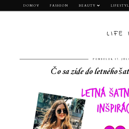
DOMOV
FASHION
BEAUTY
LIFESTY
LIFE
PONDELOK 17. JÚL
Čo sa zíde do letného šat