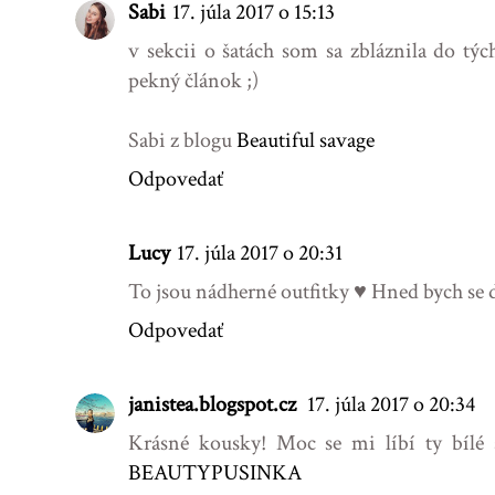
Sabi
17. júla 2017 o 15:13
v sekcii o šatách som sa zbláznila do tý
pekný článok ;)
Sabi z blogu
Beautiful savage
Odpovedať
Lucy
17. júla 2017 o 20:31
To jsou nádherné outfitky ♥ Hned bych se d
Odpovedať
janistea.blogspot.cz
17. júla 2017 o 20:34
Krásné kousky! Moc se mi líbí ty bílé 
BEAUTYPUSINKA