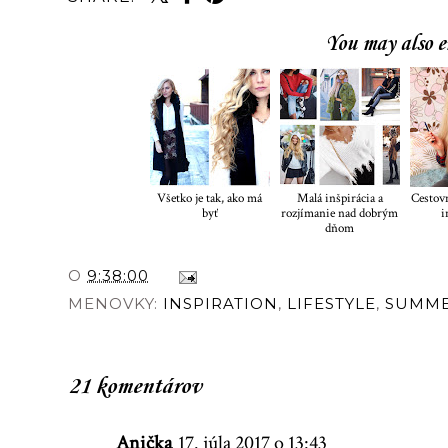
You may also e
Všetko je tak, ako má
Malá inšpirácia a
Cestovn
byť
rozjímanie nad dobrým
i
dňom
O
9:38:00
MENOVKY:
INSPIRATION
,
LIFESTYLE
,
SUMME
21 komentárov
Anička
17. júla 2017 o 13:43