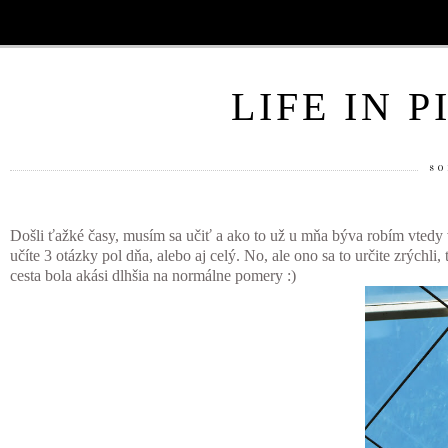
LIFE IN 
SO
Došli ťažké časy, musím sa učiť a ako to už u mňa býva robím vtedy v
učíte 3 otázky pol dňa, alebo aj celý. No, ale ono sa to určite zrýchl
cesta bola akási dlhšia na normálne pomery :)