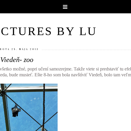
PICTURES BY LU
BOTA 25. MÁJA 2013
Viedeň- zoo
šetko možné, popri učení samozrejme. Takže viete si predstaviť tu efek
i, teda, bude musieť. Ešte 8-ho som bola navštíviť Viedeň, bolo tam veľm