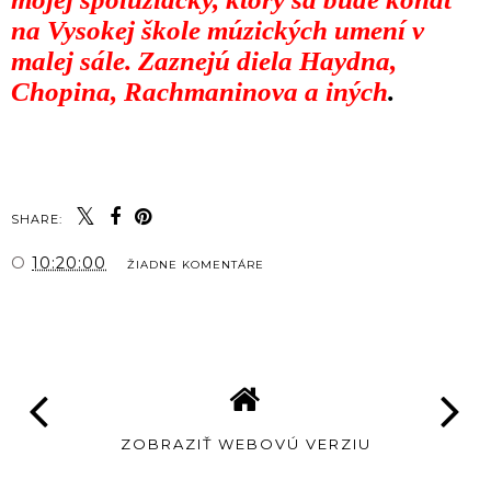
na Vysokej škole múzických umení v
malej sále. Zaznejú diela Haydna,
Chopina, Rachmaninova a iných
.
SHARE:
O
10:20:00
ŽIADNE KOMENTÁRE
ZDIEĽAŤ
ZOBRAZIŤ WEBOVÚ VERZIU