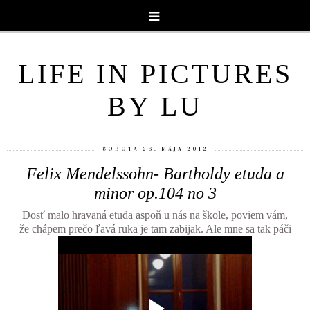
LIFE IN PICTURES
BY LU
SOBOTA 26. MÁJA 2012
Felix Mendelssohn- Bartholdy etuda a
minor op.104 no 3
Dosť malo hravaná etuda aspoň u nás na škole, poviem vám,
že chápem prečo ľavá ruka je tam zabijak. Ale mne sa tak páči