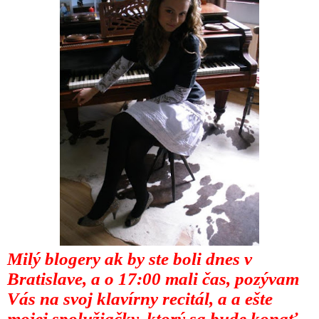
Milý blogery ak by ste boli dnes v
Bratislave, a o 17:00 mali čas, pozývam
Vás na svoj klavírny recitál, a a ešte
mojej spolužiačky, ktorý sa bude konať