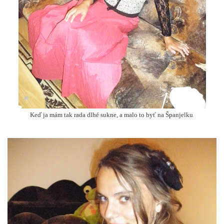
Keď ja mám tak rada dlhé sukne, a malo to byť na Španjelku