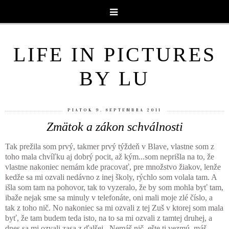
LIFE IN PICTURES
BY LU
PIATOK 9. SEPTEMBRA 2011
Zmätok a zákon schválnosti
Tak prežila som prvý, takmer prvý týždeň v Blave, vlastne som z
toho mala chvíľku aj dobrý pocit, až kým...som neprišla na to, že
vlastne nakoniec nemám kde pracovať, pre množstvo žiakov, lenže
kedže sa mi ozvali nedávno z inej školy, rýchlo som volala tam. A
išla som tam na pohovor, tak to vyzeralo, že by som mohla byť tam,
ibaže nejak sme sa minuly v telefonáte, oni mali moje zlé číslo, a
tak z toho nič. No nakoniec sa mi ozvali z tej Zuš v ktorej som mala
byť, že tam budem teda isto, na to sa mi ozvali z tamtej druhej, a
dnes sa mi ozvali zasa z ďalšej...Nemáš nič, ešte ti vezmú, máš