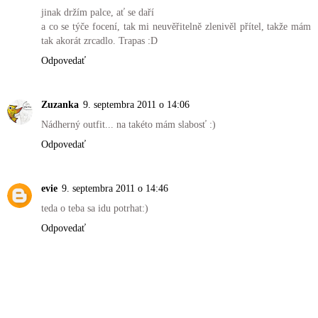
Učívám soukromě angličitnu, tak to tak trochu znám.
Odpovedať
Ceady
9. septembra 2011 o 12:52
vypadáš skvěle
jinak držím palce, ať se daří
a co se týče focení, tak mi neuvěřitelně zlenivěl přítel, takže mám
tak akorát zrcadlo. Trapas :D
Odpovedať
Zuzanka
9. septembra 2011 o 14:06
Nádherný outfit... na takéto mám slabosť :)
Odpovedať
evie
9. septembra 2011 o 14:46