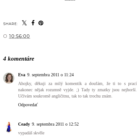
SHARE:
You may also enjoy:
Prvý jarný outfit a
základné kúsky šatníka
O
10:56:00
ZDIEĽAŤ
4 komentáre
Eva
9. septembra 2011 o 11:24
Ahojky, děkuji za milý komentík a doufám, že ti to s prací
nakonec nějak rozumně vyjde. ;) Tady ty zmatky jsou nejhorší.