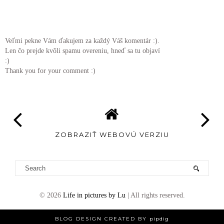
teda o teba sa idu potrhat:)
Odpovedať
Veľmi pekne Vám ďakujem za každý Váš komentár :).
Len čo prejde kvôli spamu overeniu, hneď sa tu objaví
:)
Thank you for your comment :)
ZOBRAZIŤ WEBOVÚ VERZIU