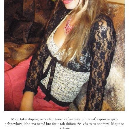
Mám taký dojem, že budem teraz veľmi malo pridávať aspoň mojich
príspevkov, lebo ma nemá kto fotiť tak dúfam, že vás to tu neomrzí. Majte sa
krásne